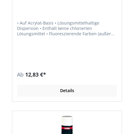
• Auf Acrylat-Basis • Lösungsmittelhaltige
Dispersion • Enthält keine chlorierten
Lösungsmittel • Fluoreszierende Farben (außer
schwarz und weiß) • Überkopf-Sprühdüse •
Zusätzliche Schreibdüse • Kugelventil (Überkopf,
180 °C) • Ölbeständig • Für alle
Markierungsarbeiten • Baustellen, Parkplätze •
Auf Holz, Rasen, Sand, Kies, Stahl usw.
Ab
12,83 €*
Details