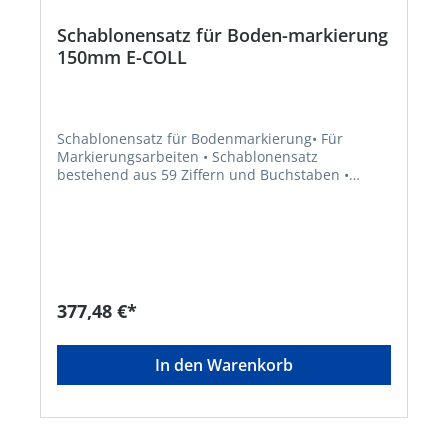
Schablonensatz für Boden-markierung
150mm E-COLL
Schablonensatz für Bodenmarkierung• Für
Markierungsarbeiten • Schablonensatz
bestehend aus 59 Ziffern und Buchstaben •
Zeichengröße: 150 mm (Buchstabenhöhe) •
Lieferung im Kunststoffkoffer Inhalt:
BCDFGHJKLMQRTUVWXYZ!IINNPPSS112233445566
77889900 AAAEEEOOO, Pfeilkopf, Pfeilkörper
(Gerade), Pfeilkörper (L-Form)Hersteller:
Einkaufsbüro Deutscher Eisenhändler GmbH,
EDE Platz 1, 42389 Wuppertal, DE, +4920260960,
377,48 €*
webkontakt@ede.de
In den Warenkorb