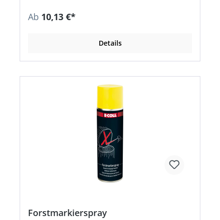
Kunststoffe • Für Neuanstriche, zur Auffrischung
und für Reparaturen • Staubtrocken: nach ca. 20–
Ab
10,13 €*
25 Minuten • Temperaturbeständigkeit: bis +80
°C • Grifffest: nach ca. 2 Stunden,
durchgetrocknet nach ca. 24 Stunden
Details
Forstmarkierspray