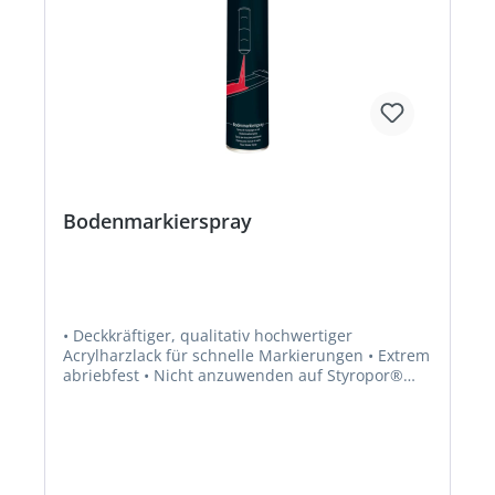
Bodenmarkierspray
• Deckkräftiger, qualitativ hochwertiger
Acrylharzlack für schnelle Markierungen • Extrem
abriebfest • Nicht anzuwenden auf Styropor®
und Weichkunststoffen • Witterungs- und
korrosionsbeständig • Aromatenfrei •
Schwermetallfrei • Schnell trocknend (ca. 10
Minuten) • Überkopf-Sprühdüse (180 °C) • Auf
fast allen Oberflächen: Holz, Karton, Beton,
Papier, Metall, Asphalt, Mauerwerk usw. •