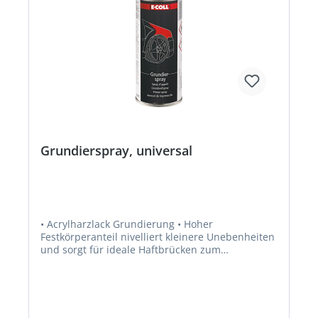
Grundierspray, universal
• Acrylharzlack Grundierung • Hoher
Festkörperanteil nivelliert kleinere Unebenheiten
und sorgt für ideale Haftbrücken zum
Untergrund • Zu jedem Zeitpunkt mit sich selbst
überlackierbar • Aromatenfrei • Für Metall, Holz,
Aluminium, verzinkte Untergründe, Mauerwerk,
Hart-Kunststoff • Temperaturbeständigkeit: bis
+80 °C • Überlackierbar: nach ca. 1 Stunde