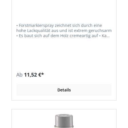
• Forstmarkierspray zeichnet sich durch eine
hohe Lackqualität aus und ist extrem geruchsarm
• Es baut sich auf dem Holz cremeartig auf • Kann
auch auf nassem Holz schnell und in einem Zug
deckend gesprüht werden • Aufgrund der
starken Leuchtkraft auch auf dunklem
Untergrund gut sichtbar • Schnelle Trockenzeit:
ca. 3 Minuten bei hoher Deckkraft • Wasser- und
wetterfest • Schwermetallfrei • Normaler
Sprühkopf (horizontaler Sprühstrahl) • Farbe
Ab
11,52 €*
leuchtend • Für Holz, Karton, Papier, Metall,
Asphalt, Mauerwerk usw.
Details