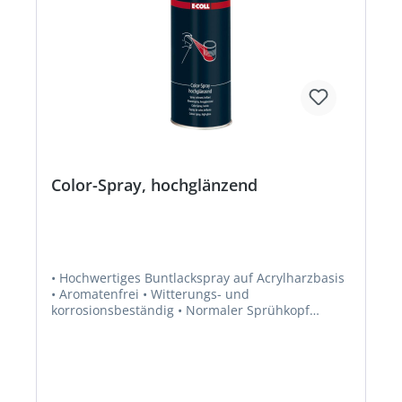
Color-Spray, hochglänzend
• Hochwertiges Buntlackspray auf Acrylharzbasis
• Aromatenfrei • Witterungs- und
korrosionsbeständig • Normaler Sprühkopf
(horizontaler Sprühstrahl) • Glanzgrad 100 % •
Jederzeit überlackierbar mit Acryl- und
Alkyharzlacken • Für Innen- und
Außenlackierungen • Als Fertiganstrich für
Metall, Holz, Mauerwerk und die meisten