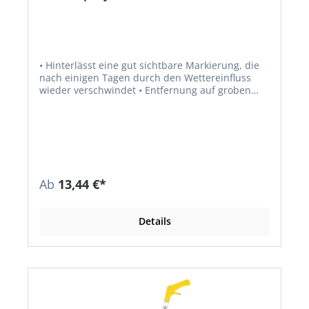
• Hinterlässt eine gut sichtbare Markierung, die
nach einigen Tagen durch den Wettereinfluss
wieder verschwindet • Entfernung auf groben
Untergründen mittels Wasserdruck vor dem
Einsatz testen • Überkopfsprühdüse • Sehr kurze
Trocknungszeit • Ist besonders geeignet für
kurzfristig angebrachte Baustellenmarkierungen,
Sportevents (Golf, Marathon, Fußball etc.) und
Werbeaktionen • Markierung auf jeder
Oberfläche möglich, sogar auf Erde und Gras
Ab
13,44 €*
Hinweis: Weitere Farbe auf Anfrage lieferbar.
Details