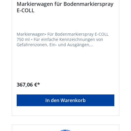
Markierwagen für Bodenmarkierspray
E-COLL
Markierwagen• Für Bodenmarkierspray E-COLL
750 ml • Für einfache Kennzeichnungen von
Gefahrenzonen, Ein- und Ausgängen,
Parkplätzen etc. • Für Markierungsarbeiten:
Insbesondere Verkehrswege müssen gemäß § 17
Arbeitsstättenverordnung gekennzeichnet sein •
Strichbreite: 5–7,5 cm stufenlos • Farbe:
blauHersteller: Einkaufsbüro Deutscher
Eisenhändler GmbH, EDE Platz 1, 42389
Wuppertal, DE, +4920260960,
367,06 €*
webkontakt@ede.de
In den Warenkorb