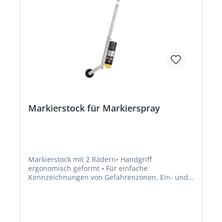
Markierstock für Markierspray
Markierstock mit 2 Rädern• Handgriff
ergonomisch geformt • Für einfache
Kennzeichnungen von Gefahrenzonen, Ein- und
Ausgängen, Parkplätzen etc. • Farbe:
silber/schwarzHersteller: Roland Endres Color-
Marker, Georg-Ludwig-Str. 3, 97526 Sennfeld, DE,
+49 (0)9721 / 188 16 95,