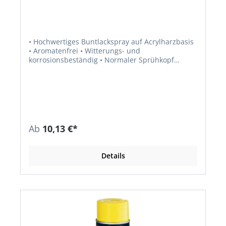
• Hochwertiges Buntlackspray auf Acrylharzbasis
• Aromatenfrei • Witterungs- und
korrosionsbeständig • Normaler Sprühkopf
(horizontaler Sprühstrahl) • Nicht geeignet für
Styropor und Weichkunststoffe • Jederzeit
überlackierbar mit Acryl- und Alkydharzlacken •
Für Innen- und Außenlackierungen •
Fertiganstrich für Metall, Holz, Mauerwerk und
die meisten Kunststoffmaterialien • Für
Neuanstriche, zur Auffrischung und für
Ab
10,13 €*
Reparaturen • Staubtrocken: nach ca. 20–25
Minuten • Grifffest: nach ca. 2 Stunden,
durchgetrocknet nach ca. 24 Stunden •
Details
Temperaturbeständigkeit: bis +80 °C