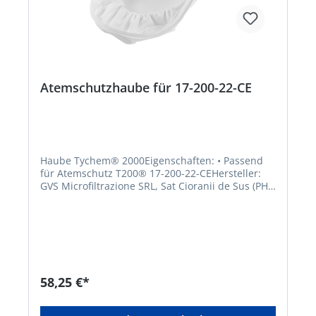
AufbewahrungsstopfenHersteller: 3M
Deutschland GmbH, Carl-Schurz-Str.1, 41460
Neuss, DE, +492131140,
3m.premiumcustomer.dach@mmm.com
Atemschutzhaube für 17-200-22-CE
Haube Tychem® 2000Eigenschaften: • Passend
für Atemschutz T200® 17-200-22-CEHersteller:
GVS Microfiltrazione SRL, Sat Cioranii de Sus (PH),
Nr. 1E, 107156 Cioranii de Sus, RO,
+401716417596, gvs@gvs.it
58,25 €*