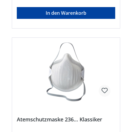
Passform und idealer Dichtsitz • Hohe und
zuverlässige Filterung von Partikeln • Kinnlasche
In den Warenkorb
für leichtes Positionieren der Maske • 3-teiliges
Design für Tragekomfort und problemloses
Sprechen • Flach faltbar und platzsparend • Mit
Schutzbrillen kombinierbar • Hygienische
Einzelverpackung schützt die Maske vor
Kontamination Anwendungsbereiche :
Krankenhäuser, pharmazeutische Industrie,
Laboratorien, Rettungsdienste Zulassung/Norm:
EN 149:2001+A1:2009, EN 14683:2005Hersteller:
3M Deutschland GmbH, Carl-Schurz-Str.1, 41460
Neuss, DE, +492131140,
3m.premiumcustomer.dach@mmm.com
Atemschutzmaske 236... Klassiker