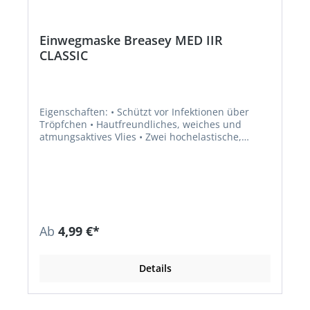
Einwegmaske Breasey MED IIR
CLASSIC
Eigenschaften: • Schützt vor Infektionen über
Tröpfchen • Hautfreundliches, weiches und
atmungsaktives Vlies • Zwei hochelastische,
flache Ohrbänder minimieren den Druck hinter
den Ohren • Hoher Tragekomfort • Anpassbarer
Nasenbügel für individuelle Anpassung ans
Gesicht Anwendungsbereiche: Arbeiten in
medizinischen oder pflegerischen Bereichen
Zulassung/Norm: EN 14683:2019 + AC:2019
Ab
4,99 €*
Details