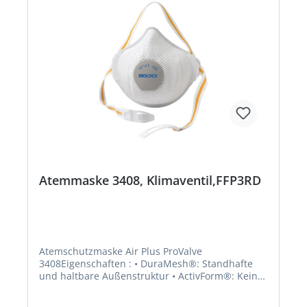
Arbeitsstoffe der Risikogruppen 2 und 3 bei
vorliegender Gefährdungsbeurteilung
Zulassung/Norm: EN 149:2001 + A1:2009
Filterklasse: FFP2 R DHersteller: Moldex/Metric AG
& Co. KG, Tübinger Str. 50, 72141
Walddorfhäslach, DE, +497127810102,
service@moldex-europe.com
Atemmaske 3408, Klimaventil,FFP3RD
Atemschutzmaske Air Plus ProValve
3408Eigenschaften : • DuraMesh®: Standhafte
und haltbare Außenstruktur • ActivForm®: Kein
Nasenbügel notwendig, Maske passt sich
automatisch unterschiedlichen Gesichtstypen an