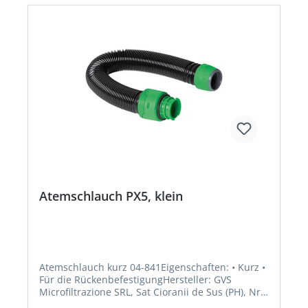
Atemschlauch PX5, klein
Atemschlauch kurz 04-841Eigenschaften: • Kurz •
Für die RückenbefestigungHersteller: GVS
Microfiltrazione SRL, Sat Cioranii de Sus (PH), Nr.
1E, 107156 Cioranii de Sus, RO, +401716417596,