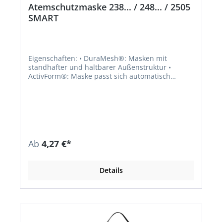
Atemschutzmaske 238... / 248... / 2505
SMART
Eigenschaften: • DuraMesh®: Masken mit
standhafter und haltbarer Außenstruktur •
ActivForm®: Maske passt sich automatisch
unterschiedlichen Gesichtstypen an • Clip:
Einfaches Auf- und Absetzen, Maske kann in
Pausen bequem um den Nacken getragen
werden • Nasendichtlippe verbessert den
Dichtsitz • PVC-frei • Einmaliger Gebrauch,
komfortabel und formstabil für eine Schicht •
Erfüllt die Anforderungen der zusätzlichen
Ab
4,27 €*
Dolomitstaubprüfung: geringerer
Atemwiderstand für lange Zeit
Anwendungsbereiche: FFP1: Schutz gegen
Details
ungiftige Stäube und Aerosole auf Wasser- und
Ölbasis FFP2: Schutz gegen
gesundheitsschädliche Partikel auf Wasser- und
Ölbasis, nicht jedoch gegen krebserzeugende
Stoffe, radioaktive Partikel, luftgetragene
biologische Arbeitsstoffe der Risikogruppe 3 und