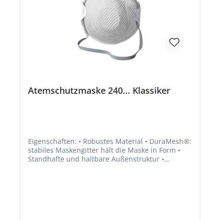
Atemschutzmaske 240... Klassiker
Eigenschaften: • Robustes Material • DuraMesh®:
stabiles Maskengitter hält die Maske in Form •
Standhafte und haltbare Außenstruktur •
ActivForm®: kein Nasenbügel notwendig • Maske
passt sich automatisch den unterschiedlichen
Gesichtstypen an • Kein manuelles Anpassen
erforderlich • PVC-frei • Einmaliger Gebrauch,
komfortabel und formstabil für eine Schicht •
Erfüllt die Anforderungen der zusätzlichen