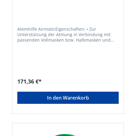
Atemhilfe AirmaticEigenschaften: • Zur
Unterstützung der Atmung in Verbindung mit
passenden Vollmasken bzw. Halbmasken und
Atemfilter • Aus besonders hochwertigen und
schlagfesten Materialien (PVC-frei) • Handlich
und dennoch robust und langlebig • Sehr leicht •
Keine Beeinträchtigung des optimalen Blickfelds
• Bekämpft effektiv den Hitzestau in der Maske •
Batteriefach direkt im Gehäuse verbaut
Anwendungsbereiche: Einzusetzen mit
171,36 €*
passenden Vollmasken, Halbmasken und
Atemfilter mit Rundgewindeanschluss. Sofort
einsatzbereit mittels mitgeliefertem Batterie-
In den Warenkorb
Pack. Zulassung/Norm: Mit gutachterlicher
Stellungnahme der DEKRA EXAM in Anlehnung
an EN 12942 (Gebläsefiltergeräte)Hersteller:
Ekastu Safety GmbH, Schänzle 8, 71332
Waiblingen, DE, +4971519750990, info@ekastu.de