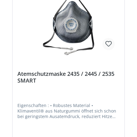
Enzyme. FFP3: Schutz gegen
gesundheitsschädliche und krebserzeugenden
Stäube, Rauch und Aerosole aus Wasser- und
Ölbasis, zusätzlich gegen radioaktive Partikel
sowie luftgetragene biologische Arbeisstoffe der
Risikogruppe 3 und Enzyme. Zulassung/Norm: EN
149:2001 + A1:2009
Atemschutzmaske 2435 / 2445 / 2535
SMART
Eigenschaften : • Robustes Material •
Klimaventil® aus Naturgummi öffnet sich schon
bei geringstem Ausatemdruck, reduziert Hitze
und Feuchtigkeit in der Maske • DuraMesh®:
Masken mit standhafter und haltbarer
Außenstruktur • ActivForm®: Maske passt sich