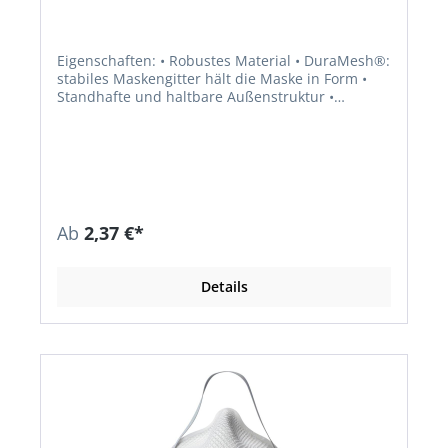
Eigenschaften: • Robustes Material • DuraMesh®:
stabiles Maskengitter hält die Maske in Form •
Standhafte und haltbare Außenstruktur •
ActivForm®: kein Nasenbügel notwendig • Maske
passt sich automatisch unterschiedlichen
Gesichtstypen an • Kein manuelles Anpassen
erforderlich • PVC-frei • Einmaliger Gebrauch,
komfortabel und formstabil für eine Schicht •
Erfüllt die Anforderungen der zusätzlichen
Dolomitstaubprüfung: weniger Atemwiderstand
Ab
2,37 €*
bei längerer Nutzungszeit •
Rundumbebänderung für einfaches Aufsetzen,
Absetzen und Justieren Anwendungsbereiche:
Details
Gegen ungiftige Stäube und Aerosole auf
Wasser- und Ölbasis. Nicht gegen CMR-Stoffe,
radioaktive Partikel, Enzyme, sowie luftgetragene
biologische Arbeitsstoffe der Risikogruppen 2
und 3, bis zum 4-fachen Allgemeinen Grenzwert
(AGW). Zulassung/Norm: EN 149:2001 + A1:2009