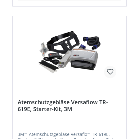
wiederverwendbare Mehrweg-Halbmaske) • Zwei
Kombifilter A2P3R / ABEK1P3R Zulassung/Norm:
EN 140:1998, EN 14387:2004 + A1:2008, EN
143:2000 + A1:2006
Atemschutzgebläse Versaflow TR-
619E, Starter-Kit, 3M
3M™ Atemschutzgebläse Versaflo™ TR-619E,