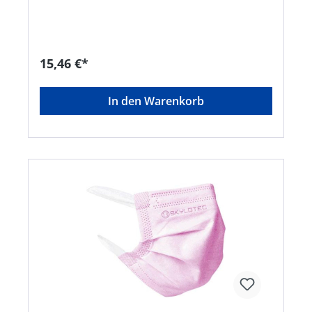
• ProValve: integriertes Ventil, verringert die
Kondensation der Ausatemluft • Hautverträgliche
Rundum-Dichtlippe verbessert den Sitz, bietet
ein Optimum an Tragekomfort und kann
gereinigt und desinfiziert werden •
15,46 €*
Wiederverwendbar: Maske darf mehr als eine
Schicht getragen werden • Faltfilter-Technologie
für mehr als 50 % geringeren Einatemwiderstand
In den Warenkorb
• PVC-frei • Erfüllt die Anforderungen der
zusätzlichen Dolomitstaubprüfung: weniger
Atemwiderstand bei längerer Nutzungszeit •
Einstellbarer Verschluss: Leichtes Auf- und
Absetzen der Maske, einstellbarer
Clipbebänderung für optimalen Sitz und
Tragekomfort Anwendungsbereiche: FFP3: Schutz
gegen gesundheitsschädliche und
krebserzeugenden Stäube, Rauch und Aerosole
aus Wasser- und Ölbasis, zusätzlich gegen
radioaktive Partikel sowie luftgetragene
biologische Arbeisstoffe der Risikogruppe 3 und
Enzyme. Zulassung/Norm: EN 149:2001 +
A1:2009Hersteller: Moldex/Metric AG & Co. KG,
Tübinger Str. 50, 72141 Walddorfhäslach, DE,
+497127810102, service@moldex-europe.com