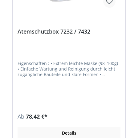
Atemschutzbox 7232 / 7432
Eigenschaften : • Extrem leichte Maske (98–100g)
• Einfache Wartung und Reinigung durch leicht
zugängliche Bauteile und klare Formen •
Maskenkörper aus thermoplastischem,
hautverträglichem TPE • EasyLock® Filtersystem
erfordert keine Adapter und Zusatzteile:
Partikelfilter lassen sich mit EasyLock®
Gaskartuschen oder direkt mit dem
Maskenkörper verbinden • Sicher und
komfortabel mit anatomischem
Ab
78,42 €*
Dichtlippendesign • Vereinfachte Handhabung,
Bedienung und reduzierte Lagerhaltung • 100 %
PVC-frei Bestehend aus: • Atemschutzbox • Ein
Details
Maskenkörper Größe M (7002,