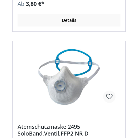
Dolomitstaubprüfung: weniger Atemwiderstand
Ab
3,80 €*
bei längerer Nutzungszeit • Mit
Rundumbebänderung für einfaches Aufsetzen,
Absetzen und Justieren Anwendungsbereiche:
Details
Schutz gegen gesundheitsschädliche Stäube,
Rauch und Aerosole auf Wasser- und Ölbasis,
zusätzlich gegen krebserzeugende Stoffe,
radioaktive Partikel sowie luftgetragene
biologische Arbeitsstoffe der Risikogruppe 3 und
Enzyme nur nach Gefährdungsbeurteilung.
Zulassung/Norm: EN 149:2001 + A1:2009
Atemschutzmaske 2495
SoloBand,Ventil,FFP2 NR D