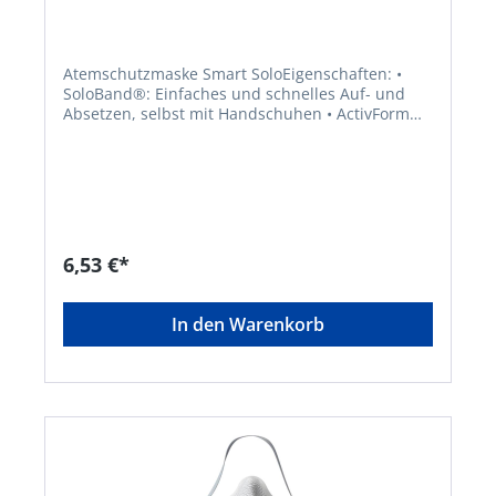
Atemschutzmaske Smart SoloEigenschaften: •
SoloBand®: Einfaches und schnelles Auf- und
Absetzen, selbst mit Handschuhen • ActivForm®:
Maske passt sich automatisch unterschiedlichen
Gesichtstypen an • Kein manuelles Anpassen und
Nasenbügel nötig • DuraMesh®: Standhafte und
haltbare Außenstruktur • Klimaventil® öffnet sich
schon bei geringstem Ausatemdruck, reduziert
Hitze und Feuchtigkeit in der Maske •
Nasendichtlippe und einstellbare Bebänderung
6,53 €*
verbessern Dichtsitz und bieten optimalen
Tragekomfort • Anforderungen der
Dolomitstaubprüfung erfüllt, geringerer
In den Warenkorb
Atemwiderstand für lange Zeit • PVC-frei • Für
den einmaligen Gebrauch: Komfortabel und
formstabil die ganze Schicht • Flexibler
Befestigungsarm für gleichmäßige
Druckverteilung auf das Band und einen
sicheren Sitz der Maske Anwendungsbereiche:
Schutz gegen Feinstaub, Rauch und Aerosole auf
Wasser- und Ölbasis Zulassung/Norm: EN
149:2001 + A1:2009Hersteller: Moldex/Metric AG