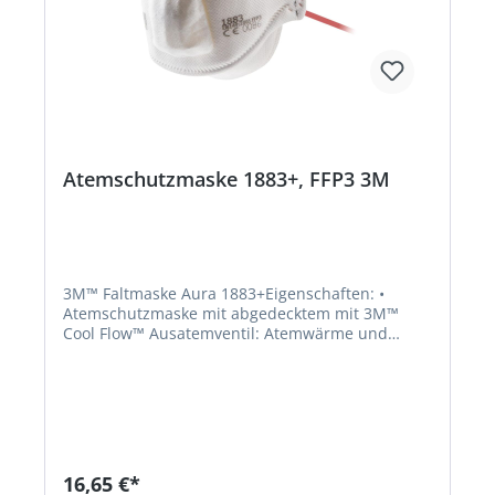
Atemschutzmaske 1883+, FFP3 3M
3M™ Faltmaske Aura 1883+Eigenschaften: •
Atemschutzmaske mit abgedecktem mit 3M™
Cool Flow™ Ausatemventil: Atemwärme und
Feuchtigkeit entweichen • Neu entwickeltes
Filtervlies für geringen Atemwiderstand •
Bebänderung farbcodiert: Einsatzlimit: 30-facher
Grenzwert für Partikel (rot) • Zwei-Wege-
Atemschutz • Resistent gegen Flüssigkeitsspritzer
• Höchster Schutz vor luftgetragenen
Schadstoffen • Siegelpunkte auf der Oberseite
16,65 €*
reduzieren das Beschlagen von Brillen • Optimale