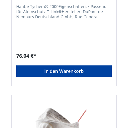
Haube Tychem® 2000Eigenschaften: • Passend
für Atemschutz T-Link®Hersteller: DuPont de
Nemours Deutschland GmbH, Rue General
Patton, 2984 Luxemburg, LU, +35236661,
mycustomerservice.emea@dupont.com
76,04 €*
In den Warenkorb