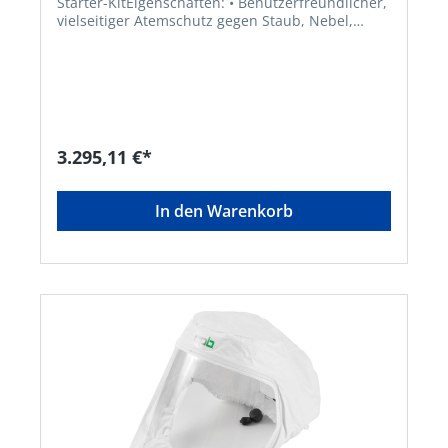
Starter-KitEigenschaften: • Benutzerfreundlicher,
vielseitiger Atemschutz gegen Staub, Nebel,
Rauch und organische Dämpfe • Kompatibles
Kopfteil erforderlich • Akustischer und optischer
Alarm sowie Vibrationsalarm bei zu geringer
Batterieleistung und/oder zu geringem Luftstrom
• Kontrollierter Luftstrom sorgt für konstante
Luftzufuhr auch bei abnehmender Batterie- und
Partikelfilterleistung • Display mit Anzeigen für
3.295,11 €*
den Ladezustand der Batterie und die Sättigung
des Partikelfilters • Laufzeit je nach Batterie,
Flussrate, Kopfteil und Filter 9,5 bis 19 Stunden •
In den Warenkorb
Keine Kalibrierung erforderlich • Drei wählbare
Luftstufen Bestehend aus: • TR-602E • A2P-Filter •
Filterabdeckung • Vorfilter • Funkensperren •
Gürtel • Hochleistungsbatterie • Ladegerät für
eine Batterie • BT-30 Luftschlauch und
Luftstromindikator Zulassung/Norm: EN
12941:1998 + A2:2008 mit zugelassenen
Kopfteilen, EN 12942:1998 + A2:2008 mit
zugelassenen Atemschutzmasken, Staub- und
Sprühwasserschutz aus allen Richtungen gemäß
EN 60529 IP 54, staubdicht und zeitweiliges
Eintauchen in Wassertiefen bis zu 1 m gemäß EN
60529 IP 67 bei Verwendung mit Reinigungs- und