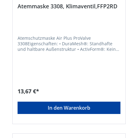
Enzyme. Zulassung/Norm: EN 149:2001 + A1:2009
Atemmaske 3308, Klimaventil,FFP2RD
Atemschutzmaske Air Plus ProValve
3308Eigenschaften: • DuraMesh®: Standhafte
und haltbare Außenstruktur • ActivForm®: Kein
Nasenbügel notwendig, Maske passt sich
automatisch unterschiedlichen Gesichtstypen an
• ProValve: integriertes Ventil, verringert die
Kondensation der Ausatemluft • Hautverträgliche
Rundum-Dichtlippe verbessert den Sitz, bietet
ein Optimum an Tragekomfort und kann
gereinigt und desinfiziert werden •
13,67 €*
Wiederverwendbar: Maske darf mehr als eine
Schicht getragen werden • Faltfilter-Technologie
für mehr als 50 % geringeren Einatemwiderstand
In den Warenkorb
• PVC-frei • Erfüllt die Anforderungen der
zusätzlichen Dolomitstaubprüfung: weniger
Atemwiderstand bei längerer Nutzungszeit
Anwendungsbereiche: Schutz gegen ungiftige
Stäube und Aerosole auf Wasser- und Ölbasis,
CMR-Stoffe und luftgetragene biologische;