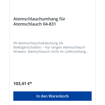
Atemschlauchumhang für
Atemschlauch 04-831
FR-Atemschlauchabdeckung 04-
854Eigenschaften: • Für langen Atemschlauch
Hinweis: Atemschlauch nicht im Lieferumfang
enthalten.Hersteller: GVS Microfiltrazione SRL,
Sat Cioranii de Sus (PH), Nr. 1E, 107156 Cioranii
de Sus, RO, +401716417596, gvs@gvs.it
103,41 €*
In den Warenkorb