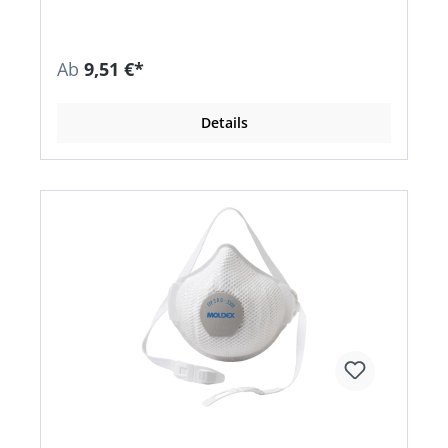
automatisch unterschiedlichen Gesichtstypen an
• Kein manuelles Anpassen erforderlich • Clip:
Einfaches Auf- und Absetzen, Maske kann in
Pausen bequem um den Nacken getragen
Ab
9,51 €*
werden • Nasendichtlippe verbessert den
Dichtsitz und bietet optimalen Tragekomfort •
PVC-frei • Einmaliger Gebrauch, komfortabel und
Details
formstabil für eine Schicht • Erfüllt die
Anforderungen der zusätzlichen
Dolomitstaubprüfung: geringerer
Atemwiderstand für lange Zeit • Mit Klimaventil,
Aktivkohleschicht und Rundumbebänderung für
einfaches Aufsetzen, Absetzen und Justieren
Anwendungsbereiche: FFP2: Schutz gegen
gesundheitsschädliche Stäube, Rauch und
Aerosole auf Wasser- und Ölbasis, zusätzlich
gegen krebserzeugende Stoffe, radioaktive
Partikel sowie luftgetragene biologische
Arbeitsstoffe der Risikogruppe 3 und Enzyme nur
nach Gefährdungsbeurteilung. FFP3: Schutz
gegen gesundheitsschädliche und
krebserzeugenden Stäube, Rauch und Aerosole
aus Wasser- und Ölbasis, zusätzlich gegen
radioaktive Partikel sowie luftgetragene
biologische Arbeisstoffe der Risikogruppe 3 und