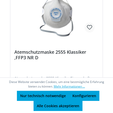
& Co. KG, Tübinger Str. 50, 72141
Walddorfhäslach, DE, +497127810102,
service@moldex-europe.com
Atemschutzmaske 2555 Klassiker
,FFP3 NR D
Atemschutzmaske 2555 KlassikerEigenschaften : •
Diese Website verwendet Cookies, um eine bestmögliche Erfahrung
Ventex® Klimaventil aus Naturgummi öffnet sich
bieten zu können.
Mehr Informationen ...
schon bei geringstem Ausatemdruck, reduziert
Hitze und Feuchtigkeit in der Maske •
Nur technisch notwendige
Konfigurieren
DuraMesh®: stabiles Maskengitter hält die
Maske in Form • ActivForm®: kein Nasenbügel
notwendig • Maske passt sich automatisch
Alle Cookies akzeptieren
unterschiedlichen Gesichtstypen an • PVC-frei •