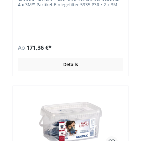
4 x 3M™ Partikel-Einlegefilter 5935 P3R • 2 x 3M™
Filterdeckel 501 • 10 x 3M™ Reinigungstücher 105
• 1 x Aufbewahrungsbox • 1 x 3M™ Halbmaske
7502, Größe M • 2 x 3M™ Gas- und Kombifilter
6055 A2 • 4 x 3M™ Partikel-Einlegefilter 5935 P3R •
2 x 3M™ Filterdeckel 501 • 10 x 3M™
Reinigungstücher 105 • 1 x Aufbewahrungsbox
Ab
171,36 €*
Details