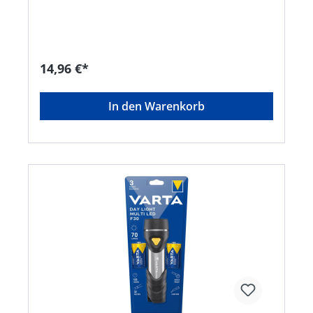
Lichtstrom: 40 Lumen • Laufzeit: ca. 62
StundenHersteller: Varta Consumer
Batt.GmbHCo.KGaA, Alfred-Krupp-Straße 9,
73479 Ellwangen-Neunheim, DE, +497961830,
info@eu.spectrumbrands.com
14,96 €*
In den Warenkorb