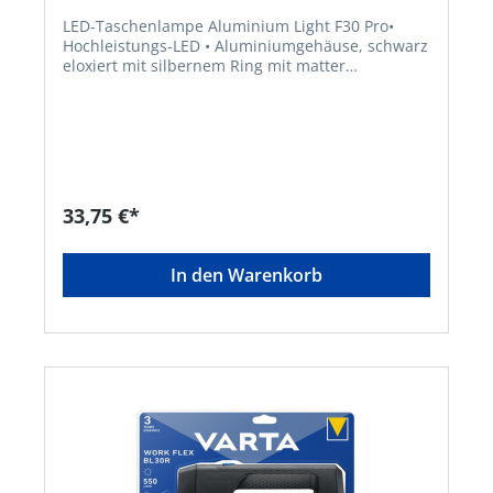
LED-Taschenlampe Aluminium Light F30 Pro•
Hochleistungs-LED • Aluminiumgehäuse, schwarz
eloxiert mit silbernem Ring mit matter
Oberfläche • Strukturierte Gehäuseoberfläche für
maximalen Grip • Stufenlos fokussierbarer
Lichtstrahl (Spot zu Flut) • 3 Leuchtmodi: high,
low, Stroboskop • Stoßfest (bis zu 1 m) • Schalter
hinten, mechanisch • Leuchtweite: ca. 150 m •
Lichtstrom: 400 Lumen • Leuchtdauer: ca. 50
StundenHersteller: Varta Consumer
33,75 €*
Batt.GmbHCo.KGaA, Alfred-Krupp-Straße 9,
73479 Ellwangen-Neunheim, DE, +497961830,
info@eu.spectrumbrands.com
In den Warenkorb