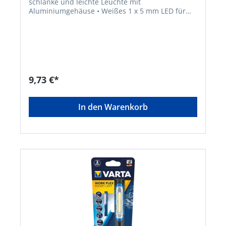
schlanke und leichte Leuchte mit
Aluminiumgehäuse • Weißes 1 x 5 mm LED für
einen verbesserten Lichtstrahl • Praktischer
Befestigungsclip • Leuchtweite: 11 m • Lichtstrom:
3 Lumen • Leuchtdauer: ca. 15 StundenHersteller:
Varta Consumer Batt.GmbHCo.KGaA, Alfred-
Krupp-Straße 9, 73479 Ellwangen-Neunheim, DE,
+497961830, info@eu.spectrumbrands.com
9,73 €*
In den Warenkorb