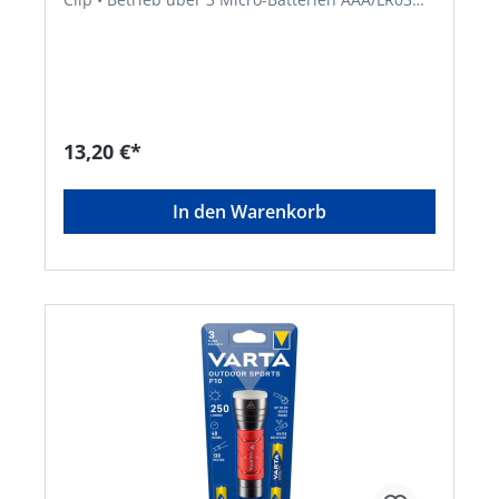
Lieferung: Inklusive Batterien.Hersteller: Varta
Consumer Batt.GmbHCo.KGaA, Alfred-Krupp-
Straße 9, 73479 Ellwangen-Neunheim, DE,
+497961830, info@eu.spectrumbrands.com
13,20 €*
In den Warenkorb