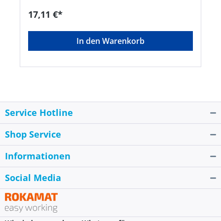
Leuchtweite: 3,2 m • Lichtstrom: 24 Lumen •
Leuchtdauer: 15 StundenHersteller: Varta
17,11 €*
Consumer Batt.GmbHCo.KGaA, Alfred-Krupp-
Straße 9, 73479 Ellwangen-Neunheim, DE,
+497961830, info@eu.spectrumbrands.com
In den Warenkorb
Service Hotline
Shop Service
Informationen
Social Media