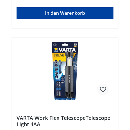
Schmutzresistente Oberfläche • Lichtweite: 460 m
• Lichtstrom: 550 Lumen • Leuchtdauer: ca. 16
In den Warenkorb
StundenHersteller: Varta Consumer
Batt.GmbHCo.KGaA, Alfred-Krupp-Straße 9,
73479 Ellwangen-Neunheim, DE, +497961830,
info@eu.spectrumbrands.com
VARTA Work Flex TelescopeTelescope
Light 4AA