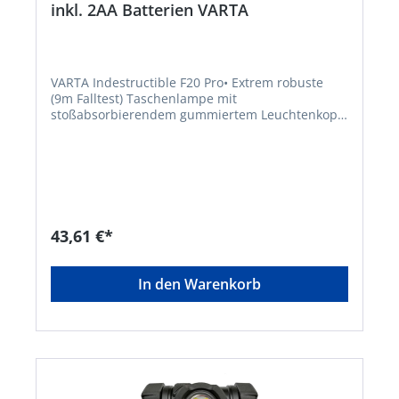
inkl. 2AA Batterien VARTA
VARTA Indestructible F20 Pro• Extrem robuste
(9m Falltest) Taschenlampe mit
stoßabsorbierendem gummiertem Leuchtenkopf
und Endkappe • Gehäuse aus eloxiertem
Aluminium Typ II • Bruchfeste Linse und Reflektor
• Stoßfestigkeitsgrad IK08 (IEC 62262) • Robuste
Konstruktion • 9m Falltest • Wasser- und
staubgeschützt (IP67) • Helle Hochleistungs-LED •
2 Leuchtmodi: High und Low • Für maximale
Haltbarkeit entwickelt • Leuchtweite: 140 m •
43,61 €*
Lichtstrom: 350 Lumen • Leuchtdauer: 55
StundenHersteller: Varta Consumer
Batt.GmbHCo.KGaA, Alfred-Krupp-Straße 9,
In den Warenkorb
73479 Ellwangen-Neunheim, DE, +497961830,
info@eu.spectrumbrands.com