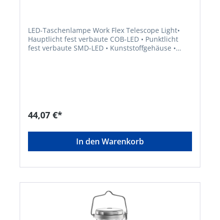
LED-Taschenlampe Work Flex Telescope Light•
Hauptlicht fest verbaute COB-LED • Punktlicht
fest verbaute SMD-LED • Kunststoffgehäuse •
Magnet und Aufhängevorrichtung • Betrieb über
4 Micro-Batterien AAA/LR03 Lieferung: Inklusive
Batterien.Hersteller: Varta Consumer
Batt.GmbHCo.KGaA, Alfred-Krupp-Straße 9,
73479 Ellwangen-Neunheim, DE, +497961830,
info@eu.spectrumbrands.com
44,07 €*
In den Warenkorb