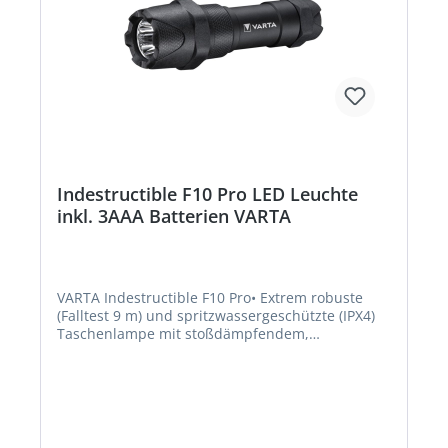
Indestructible F10 Pro LED Leuchte
inkl. 3AAA Batterien VARTA
VARTA Indestructible F10 Pro• Extrem robuste
(Falltest 9 m) und spritzwassergeschützte (IPX4)
Taschenlampe mit stoßdämpfendem,
gummiertem Leuchtenkopf und Endkappe •
Gehäuse aus eloxiertem Aluminium Typ II •
Bruchfeste Linse und Reflektor •
Stoßfestigkeitsgrad IK08 (IEC 62262) • Robuste
Konstruktion • 9m Falltest • Wasser- und
staubgeschützt (IP67) • Helle Hochleistungs-LED •