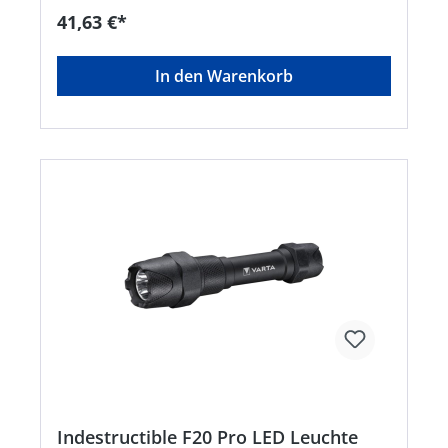
2 Leuchtmodi: High und Low • Für maximale
41,63 €*
Haltbarkeit entwickelt • Leuchtweite: 183 m •
Lichtstrom: 300 Lumen • Leuchtdauer: 40
StundenHersteller: Varta Consumer
In den Warenkorb
Batt.GmbHCo.KGaA, Alfred-Krupp-Straße 9,
73479 Ellwangen-Neunheim, DE, +497961830,
info@eu.spectrumbrands.com
Indestructible F20 Pro LED Leuchte