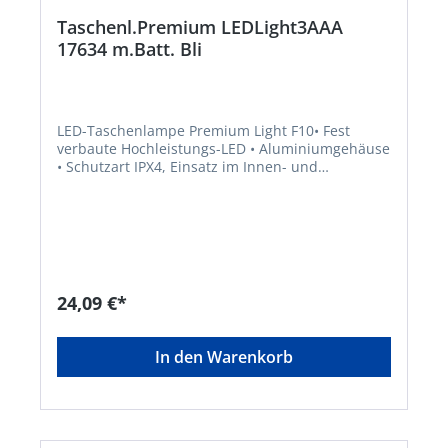
Taschenl.Premium LEDLight3AAA
17634 m.Batt. Bli
LED-Taschenlampe Premium Light F10• Fest
verbaute Hochleistungs-LED • Aluminiumgehäuse
• Schutzart IPX4, Einsatz im Innen- und
Außenbereich • Betrieb über 3 Micro-Batterien
AAA/LR03 Lieferung: Inklusive
Batterien.Hersteller: Varta Consumer
Batt.GmbHCo.KGaA, Alfred-Krupp-Straße 9,
73479 Ellwangen-Neunheim, DE, +497961830,
info@eu.spectrumbrands.com
24,09 €*
In den Warenkorb