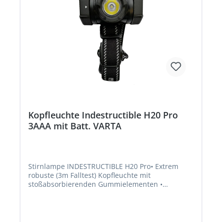
Kopfleuchte Indestructible H20 Pro
3AAA mit Batt. VARTA
Stirnlampe INDESTRUCTIBLE H20 Pro• Extrem
robuste (3m Falltest) Kopfleuchte mit
stoßabsorbierenden Gummielementen •
Bruchfeste Linse und Reflektor •
Stoßfestigkeitsgrad IK08 (IEC 62262) • Robuste
Konstruktion • 3m Falltest • Wasser- und
staubgeschützt (IP67) • Helle Hochleistungs-LED •