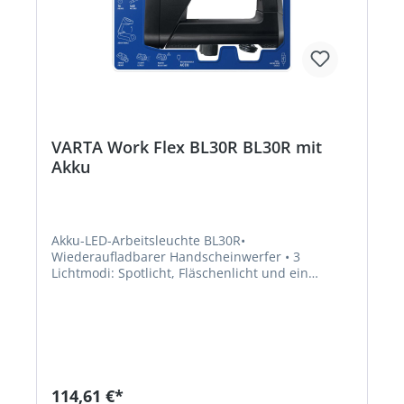
VARTA Work Flex BL30R BL30R mit
Akku
Akku-LED-Arbeitsleuchte BL30R•
Wiederaufladbarer Handscheinwerfer • 3
Lichtmodi: Spotlicht, Fläschenlicht und ein
kombiniertes Licht mit bis zu 550 Lumen • Li-
Ionen Akku, bis zu 500 Aufladungen • Mit
Selbstentladeschutz • Verstellbares Flächenlicht •
Hochleistungs-LED • Multi-LEDs • Integrierter
USB-IN, funktioniert mit allen Micro-USB Kabel •
Ladeanzeige • Optisches Signal bei leeren Akku •
UL zertifizierte Batterie • IPX4
114,61 €*
spritzwassergeschützt • Stoßfest •