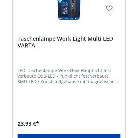
Taschenlampe Work Light Multi LED
VARTA
LED-Taschenlampe Work Flex• Hauptlicht fest
verbaute COB-LED • Punktlicht fest verbaute
SMD-LED • Kunststoffgehäuse mit magnetischem
Clip • Betrieb über 3 Micro-Batterien AAA/LR03
Lieferung: Inklusive Batterien.Hersteller: Varta
Consumer Batt.GmbHCo.KGaA, Alfred-Krupp-
Straße 9, 73479 Ellwangen-Neunheim, DE,
+497961830, info@eu.spectrumbrands.com
23,93 €*