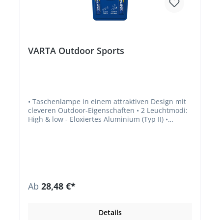
VARTA Outdoor Sports
• Taschenlampe in einem attraktiven Design mit
cleveren Outdoor-Eigenschaften • 2 Leuchtmodi:
High & low - Eloxiertes Aluminium (Typ II) •
Komfortabler Gummigriff •
Photolumineszierendes Material am Kopf der
Leuchte ("Angel-Eye", nachleuchtend) • Bis zu 2 m
falltesterprobt und IPX4 spritzwassergeschützt •
Inklusive Handschlaufe Lieferung: Inklusive
Batterien!
Ab
28,48 €*
Details