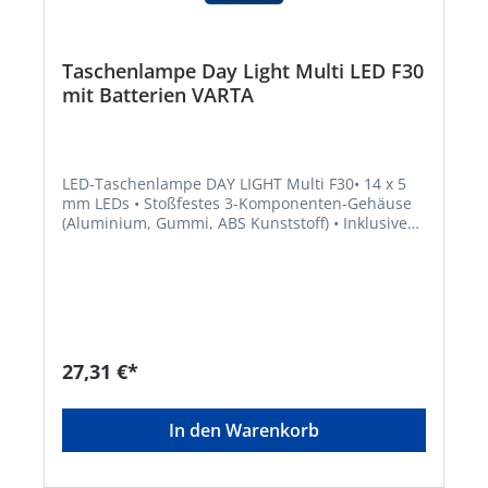
Taschenlampe Day Light Multi LED F30
mit Batterien VARTA
LED-Taschenlampe DAY LIGHT Multi F30• 14 x 5
mm LEDs • Stoßfestes 3-Komponenten-Gehäuse
(Aluminium, Gummi, ABS Kunststoff) • Inklusive
Handschlaufe für den optimalen Komfort • 1-m-
Falltesterprobt • Leuchtweite: ca. 32 m •
Lichtstrom: 70 Lumen • Laufzeit: ca. 125
StundenHersteller: Varta Consumer
Batt.GmbHCo.KGaA, Alfred-Krupp-Straße 9,
73479 Ellwangen-Neunheim, DE, +497961830,
info@eu.spectrumbrands.com
27,31 €*
In den Warenkorb