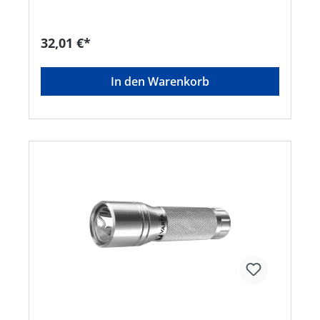
2 Leuchtmodi: High und Low • Schwenkbarer
Kopf für eine optimale Ausleuchtung der
Umgebung • Kopfband inkl. Mittelband • Für
32,01 €*
maximale Haltbarkeit entwickelt • Leuchtweite:
100 m • Lichtstrom: 350 Lumen • Leuchtdauer: 23
StundenHersteller: Varta Consumer
In den Warenkorb
Batt.GmbHCo.KGaA, Alfred-Krupp-Straße 9,
73479 Ellwangen-Neunheim, DE, +497961830,
info@eu.spectrumbrands.com