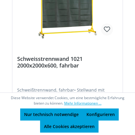
Schweisstrennwand 1021
2000x2000x600, fahrbar
Schweißtrennwand, fahrbar• Stellwand mit
geteiltem PVC-Streifenvorhang nach DIN EN 1598
Diese Website verwendet Cookies, um eine bestmögliche Erfahrung
• Gefährdungsfaktor 0,05 • Gestell mit 4
bieten zu können.
Mehr Informationen ...
Lenkrollen Ø 80 mm, mit Feststeller (Lieferung
zerlegt mit Befestigungsmaterial)Hersteller: KLW
Nur technisch notwendige
Konfigurieren
Karl Lutz GmbH & Co. KG, Seesteige 10, 71093
Weil im Schönbuch, DE, +497157522550,
Alle Cookies akzeptieren
info@klw.com