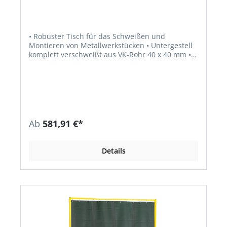
• Robuster Tisch für das Schweißen und
Montieren von Metallwerkstücken • Untergestell
komplett verschweißt aus VK-Rohr 40 x 40 mm •
Ergonomische Arbeitshöhe von 850 mm •
Flächenlast 1000 kg • Vielfältiges Zubehör (im
Fachkatalog): abnehmbarer Löschtrog,
Brennerhalter, Schweißdrahtaufnahme,
Zwangslagenhalter • Sonderlösungen auf Anfrage
Ab
581,91 €*
Details