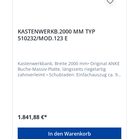
KASTENWERKB.2000 MM TYP
510232/MOD.123 E
Kastenwerkbank, Breite 2000 mm• Original ANKE
Buche-Massiv-Platte, längsseits riegelartig
zahnverleimt • Schubladen: Einfachauszug ca. 90
% • Schubladen-Innenmaß B x T: 500 x 540 mm •
Schubladen-Tragkraft: 70 kg • Tür: stabile
Scharniere mit Zuhaltung, Türöffnungsweite 180°
• Zentralverschluss • Füße aus 4-kant-Stahlrohr
40/40/2 mm Lieferung: Komplett montiert.
Hinweis: Tragkraftangaben bei gleichmäßig
verteilter Last.Hersteller: Anton Kessel GmbH,
1.841,88 €*
Altheimer Str. 1, 88515 Langenenslingen, DE,
+49737193030, info@anke-werkbaenke.com
In den Warenkorb