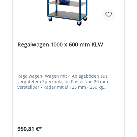
Regalwagen 1000 x 600 mm KLW
Regalwagen• Wagen mit 4 Ablageböden aus
vergütetem Sperrholz, im Raster von 20 mm
verstellbar • Räder mit Ø 125 mm • 250 kg
TragkraftHersteller: KLW Karl Lutz GmbH & Co.
KG, Seesteige 10, 71093 Weil im Schönbuch, DE,
+497157522550, info@klw.com
950,81 €*