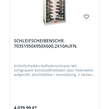
SCHLEIFSCHEIBENSCHR.
70351950X950X600,2X10AUFN.
Schleifscheiben-Rollladenschrank• Mit
lichtgrauem Kunststoffrollladen über Federwelle
aufgerollt, abschließbar • Ausstattung: 2 Säulen
aus gedrehtem Rundstahl zur Aufnahme von 20
Schwenkarmen mit Stellringen und 2 Bohrungen,
stufenlos höhenverstellbar • Lieferung ohne
InhaltHersteller: KLW Karl Lutz GmbH & Co. KG,
Seesteige 10, 71093 Weil im Schönbuch, DE,
+497157522550, info@klw.com
4.079,99 €*