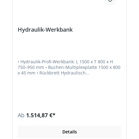
Hydraulik-Werkbank
• Hydraulik-Profi-Werkbank: L 1500 x T 800 x H
750–950 mm • Buchen-Multiplexplatte 1500 x 800
x 45 mm • Rückbrett Hydraulisch
höhenverstellbar mit abklappbarer Handkurbel
rechts • 750 - 950 mm Arbeitshöhe (Hub 200 mm;
Tragkraft: 300 kg b.g.v.L.) • Unterer Durchzug
hinten eingeschweißt • Geschweisst 48 8484
1104: • Mit 1 Einzelschublade ES-BEA-150EP, FH
150 mm, rechts montiert • Einfachauszug 100 kg
48 8484 1103: • ohne Schubladen 48 8484 1112: •
Ab
1.514,87 €*
Mit 1 Schubladenschrank BEA, 100EA/100EA,
rechts montiert • Einfachauszug 100 kg
Details