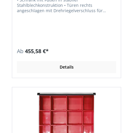
Stahlblechkonstruktion • Türen rechts
angeschlagen mit Drehriegelverschluss für
Vorhängeschloss • Türen oben und unten mit
Entlüftungsschlitzen und eingeprägtem
Etikettenrahmen • Abteile jeweils mit Hutablage
und Kleiderstange • Lieferbar in verschiedenen
Farben
Ab
455,58 €*
Details