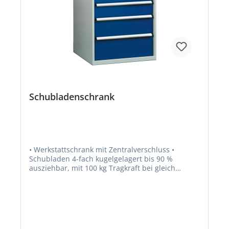
Schubladenschrank
• Werkstattschrank mit Zentralverschluss •
Schubladen 4-fach kugelgelagert bis 90 %
ausziehbar, mit 100 kg Tragkraft bei gleich
verteilter Last • Umlaufende Schlitzraster •
Gelochter Boden • Schubladenauszugsperre
Lackierung: RAL 7035/RAL 5010