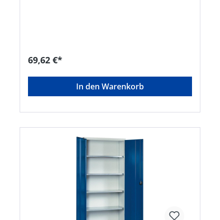
+49737193030, info@anke-werkbaenke.com
69,62 €*
In den Warenkorb