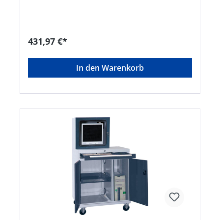
Co. KG, Seesteige 10, 71093 Weil im Schönbuch,
DE, +497157522550, info@klw.com
431,97 €*
In den Warenkorb