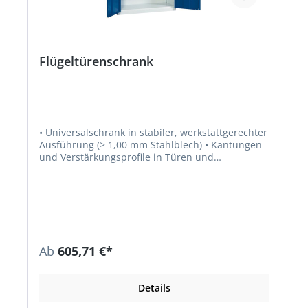
Flügeltürenschrank
• Universalschrank in stabiler, werkstattgerechter
Ausführung (≥ 1,00 mm Stahlblech) • Kantungen
und Verstärkungsprofile in Türen und
Seitenwänden • Außenliegende Scharniere für
Türöffnung ≥ 180° • 4 verzinkte Fachböden mit
Tragkraft 80 kg • Fachbodenträger verstellbar um
20 mm
Ab
605,71 €*
Details