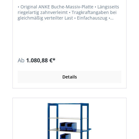
• Original ANKE Buche-Massiv-Platte • Längsseits
riegelartig zahnverleimt • Tragkraftangaben bei
gleichmäßig verteilter Last • Einfachauszug •
Zentralverschluss • Stabile Scharniere mit
Zuhaltung Türöffnungsweite 180° • Füße aus 4-
kant-Stahlrohr 45/45/2 mm • Komplett montiert
Ab
1.080,88 €*
Details