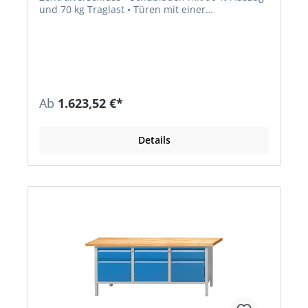
und 70 kg Traglast • Türen mit einer
Öffnungsweite von 180° • Füße aus 40 x 40 x 2
mm Vierkantstahlrohr • Gesamttraglast 1200 kg
Ab
1.623,52 €*
Details