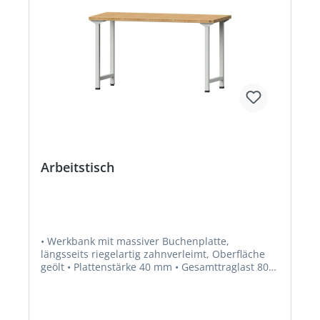
Arbeitstisch
• Werkbank mit massiver Buchenplatte,
längsseits riegelartig zahnverleimt, Oberfläche
geölt • Plattenstärke 40 mm • Gesamttraglast 800
kg • Füße aus Vierkantstahlrohr 45 x 45 x 2 mm •
Lackierung RAL 7035 lichtgrau