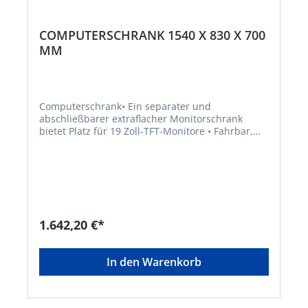
COMPUTERSCHRANK 1540 X 830 X 700
MM
Computerschrank• Ein separater und
abschließbarer extraflacher Monitorschrank
bietet Platz für 19 Zoll-TFT-Monitore • Fahrbar,
mit 2 Bockrollen und 2 Lenkrollen Ø 100 mm •
Vollgummibereifung • Lieferung ohne
ComputerhardwareHersteller: KLW Karl Lutz
GmbH & Co. KG, Seesteige 10, 71093 Weil im
Schönbuch, DE, +497157522550, info@klw.com
1.642,20 €*
In den Warenkorb