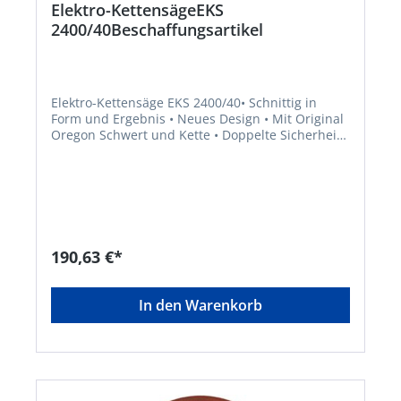
Elektro-KettensägeEKS
2400/40Beschaffungsartikel
Elektro-Kettensäge EKS 2400/40• Schnittig in
Form und Ergebnis • Neues Design • Mit Original
Oregon Schwert und Kette • Doppelte Sicherheit
dank Systembremse und Handschutzbügel mit
Kettenschnellstopp bei Kickback •
Überlastungsschutz bei Überhitzung • Schnelles
Spannen und Einrichten • Werkzeugloser
Kettenspanner zum einfachen Nachspannen der
KetteHersteller: AL-KO Geräte GmbH,
Ichenhauser Straße 14, 89359 Kötz, DE,
190,63 €*
+4982212030, gardentech@al-ko.deHinweis:
Lieferung direkt vom Hersteller. Kein Lagerartikel.
Abweichende Lieferzeit! Lieferung frachtfrei.
In den Warenkorb
Artikel ist von der Rücknahme ausgeschlossen!