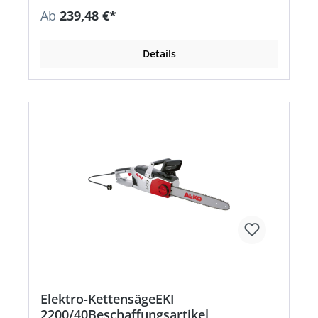
Rückschlagneigung • Die Baumanschlagkralle
Ab
239,48 €*
gibt sicheren Halt beim Sägen • Gute
Gewichtsverteilung
Details
Elektro-KettensägeEKI
2200/40Beschaffungsartikel