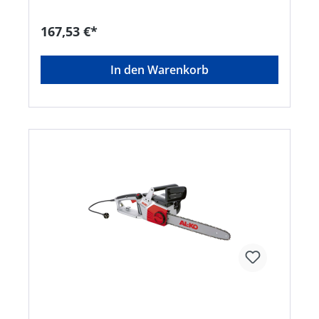
KettenschmierungHersteller: AL-KO Geräte
GmbH, Ichenhauser Straße 14, 89359 Kötz, DE,
167,53 €*
+4982212030, gardentech@al-ko.deHinweis:
Lieferung direkt vom Hersteller. Kein Lagerartikel.
Abweichende Lieferzeit! Lieferung frachtfrei.
In den Warenkorb
Artikel ist von der Rücknahme ausgeschlossen!