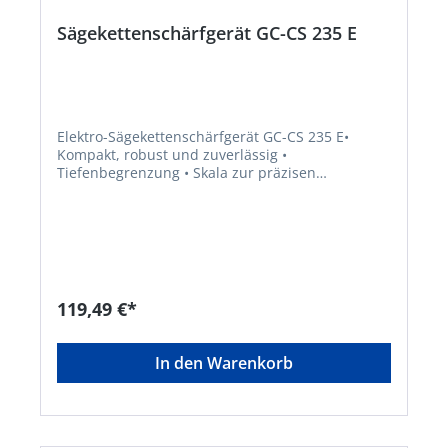
Sägekettenschärfgerät GC-CS 235 E
Elektro-Sägekettenschärfgerät GC-CS 235 E•
Kompakt, robust und zuverlässig •
Tiefenbegrenzung • Skala zur präzisen
Schleifwinkeleinstellung •
Kettenspannvorrichtung • Schleifscheibe •
Transparentes Sichtglas • Beleuchtung •
Schwenkbarer Schleifkopf • Einstellwinkel: 40°
nach links und rechtsHersteller: Einhell Germany
AG, Wiesenweg 22, 94405 Landau, DE,
+4999519420, info@einhell.de
119,49 €*
In den Warenkorb