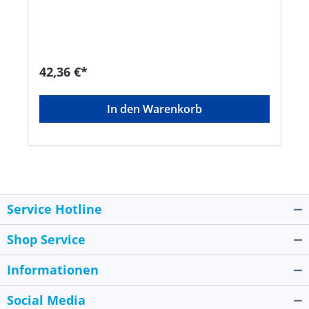
Kettenspannvorrichtung •
SchleifscheibeHersteller: Einhell Germany AG,
Wiesenweg 22, 94405 Landau, DE, +4999519420,
info@einhell.de
42,36 €*
In den Warenkorb
Service Hotline
Shop Service
Informationen
Social Media