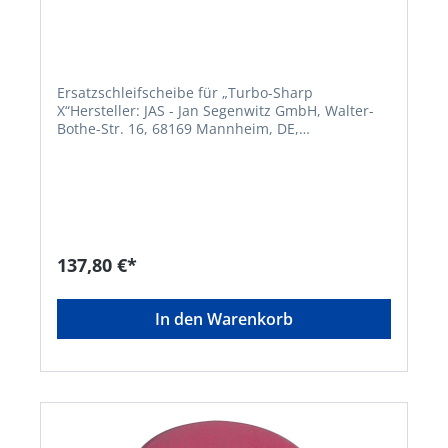
Ersatzschleifscheibe für „Turbo-Sharp
X“Hersteller: JAS - Jan Segenwitz GmbH, Walter-
Bothe-Str. 16, 68169 Mannheim, DE,
+496217188050, mailbox@jas-
welding.comErsatzschleifscheibe für
Anschleifgerät Turbo-Sharp X. Ohne Abbildung.
137,80 €*
In den Warenkorb