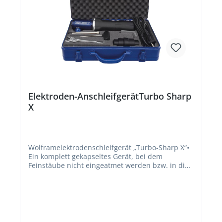
Elektroden-AnschleifgerätTurbo Sharp
X
Wolframelektrodenschleifgerät „Turbo-Sharp X“•
Ein komplett gekapseltes Gerät, bei dem
Feinstäube nicht eingeatmet werden bzw. in die
Umwelt gelangen können • Optimale Ausnutzung
der Diamantschleifscheibe, durch 3-fache
Scheibenverstellung 6-facher Nutzen •
Multifunktionsabdeckung mit integriertem
Öffnungsschieber • Verbesserter Planschliff •
Ergonomische Ausführung und weniger Gewicht