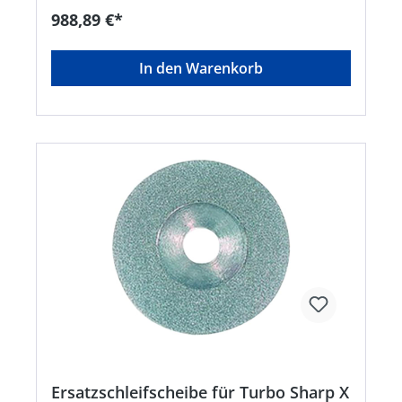
als die Vorgänger • Stufenlos einstellbarer
988,89 €*
Schleifwinkel von 20° bis 60° • Doppelseitig
beschichtete Diamantscheibe • Präzises
wiederholbares Schleifergebnis • Äußerst
In den Warenkorb
gleichmäßiger Längsschliff • An vorhandene
Absauganlagen anschließbar Lieferung:
Komplettgerät im Metallkoffer mit
Schleifscheibe/Multifunktionsabdeckung
inklusive Montagewinkel für stationären
Einsatz/Standardkopf für Elektroden mit
Durchmesser: 1,6–2,0–2,4–3,2mm,
Absaugstutzen, Spannfix-Klemmhalter Gr. 1 und
Montagewerkzeug.Hersteller: JAS - Jan Segenwitz
GmbH, Walter-Bothe-Str. 16, 68169 Mannheim,
DE, +496217188050, mailbox@jas-welding.com
Ersatzschleifscheibe für Turbo Sharp X