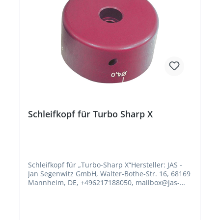
Schleifkopf für Turbo Sharp X
Schleifkopf für „Turbo-Sharp X“Hersteller: JAS -
Jan Segenwitz GmbH, Walter-Bothe-Str. 16, 68169
Mannheim, DE, +496217188050, mailbox@jas-
welding.comErsatzschleifkopf für Anschleifgerät
Turbo-Sharp X. Ohne Abbildung.