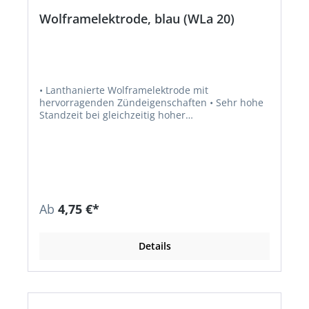
Wolframelektrode, blau (WLa 20)
• Lanthanierte Wolframelektrode mit
hervorragenden Zündeigenschaften • Sehr hohe
Standzeit bei gleichzeitig hoher
Strombelastbarkeit • Geeignet für Gleich- und
Wechselstromschweißungen • Verbesserung der
Zündeigenschaften durch einen erhöhten Anteil
an Lanthanoxid • Haupteinsatzgebiete: un- und
hochlegierte Stähle; Aluminium-, Titan-, Nickel-,
Kupfer- und Magnesiumlegierungen
Ab
4,75 €*
Details