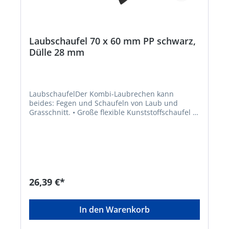
Laubschaufel 70 x 60 mm PP schwarz,
Dülle 28 mm
LaubschaufelDer Kombi-Laubrechen kann
beides: Fegen und Schaufeln von Laub und
Grasschnitt. • Große flexible Kunststoffschaufel •
Schaufelt mühelos Laub und Grasschnitt von
allen Rasenflächen • 21 Zinken, 600 mm lang,
flexibel, aus Kunststoff (Polypropylen) • Mit Dülle
für Stiele mit 28 mm Durchmesser • Material:
Polypropylen • Farbe: schwarzHersteller: FLORA
Wilh. Förster GmbH & Co. KG, Schmidtsiepen 3,
58553 Halver, DE, +49235391170,
26,39 €*
info@flora.bizPassender Stiel EAN
4047883001553
In den Warenkorb