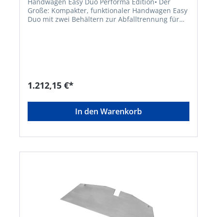
Handwagen Easy Duo Performa Edition• Der
Große: Kompakter, funktionaler Handwagen Easy
Duo mit zwei Behältern zur Abfalltrennung für
den regelmäßigen Einsatz • Rahmen aus
Aluminiumprofilen und pulverbeschichtetem,
verzinktem Stahl • Große, pannensichere Räder •
Mit Halterung für Greifboy und vier Stielgeräte •
Mit zwei Kunststofftonnen 60 l •
Höhenverstellbarer Griff • Mit Geräteset aus
Greifzange, Greifboy, Aluminiumschaufel und
1.212,15 €*
Straßenbesen mit Stielen • Lieferung erfolgt
montiert • Lieferung erfolgt montiertHersteller:
FLORA Wilh. Förster GmbH & Co. KG,
In den Warenkorb
Schmidtsiepen 3, 58553 Halver, DE,
+49235391170, info@flora.biz