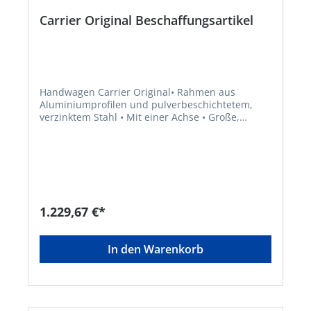
Carrier Original Beschaffungsartikel
Handwagen Carrier Original• Rahmen aus
Aluminiumprofilen und pulverbeschichtetem,
verzinktem Stahl • Mit einer Achse • Große,
pannensichere Räder • Mit Halterung für
Greifboy und vier Stielgeräte • Variabel
einsetzbar für Abfallbehälter mit einem Volumen
von 80 und 240 l • Höhenverstellbarer Griff • Für
die kommunale Außenreinigung • Lieferung
erfolgt montiertHersteller: FLORA Wilh. Förster
GmbH & Co. KG, Schmidtsiepen 3, 58553 Halver,
1.229,67 €*
DE, +49235391170, info@flora.bizLieferung direkt
vom Hersteller. Kein Lagerartikel! Abweichende
Lieferzeit. Lieferung frachtfrei. Artikel ist von der
In den Warenkorb
Rücknahme ausgeschlossen!