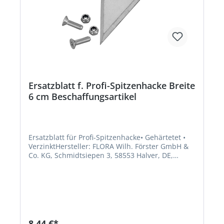
Ersatzblatt f. Profi-Spitzenhacke Breite
6 cm Beschaffungsartikel
Ersatzblatt für Profi-Spitzenhacke• Gehärtetet •
VerzinktHersteller: FLORA Wilh. Förster GmbH &
Co. KG, Schmidtsiepen 3, 58553 Halver, DE,
+49235391170, info@flora.bizHinweis: Kein
Lagerartikel! Beschaffung erfolgt kurzfristig.
Abweichende Lieferzeit. Beachten Sie die VE!
Artikel ist von der Rücknahme ausgeschlossen!
8,44 €*