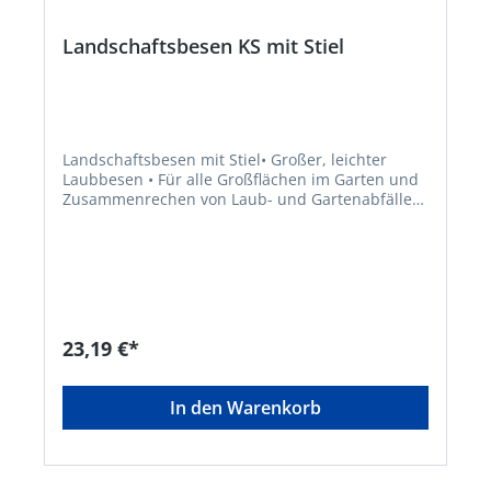
Landschaftsbesen KS mit Stiel
Landschaftsbesen mit Stiel• Großer, leichter
Laubbesen • Für alle Großflächen im Garten und
Zusammenrechen von Laub- und Gartenabfällen
• 30 Zinken • Widerstandsfähiger
KunststoffHersteller: FLORA Wilh. Förster GmbH &
Co. KG, Schmidtsiepen 3, 58553 Halver, DE,
+49235391170, info@flora.biz
23,19 €*
In den Warenkorb