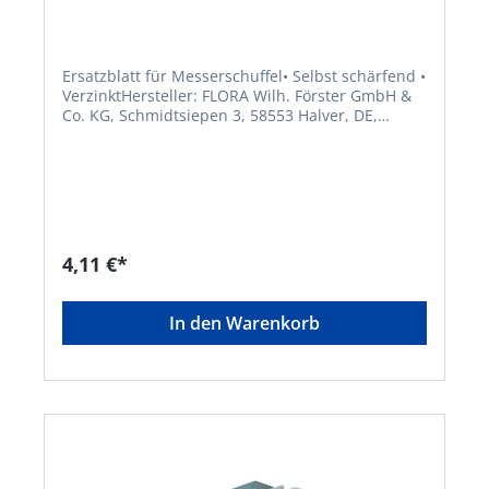
Ersatzblatt für Messerschuffel• Selbst schärfend •
VerzinktHersteller: FLORA Wilh. Förster GmbH &
Co. KG, Schmidtsiepen 3, 58553 Halver, DE,
+49235391170, info@flora.bizHinweis: Kein
Lagerartikel! Beschaffung erfolgt kurzfristig.
Abweichende Lieferzeit. Beachten Sie die VE!
Artikel ist von der Rücknahme ausgeschlossen!
4,11 €*
In den Warenkorb