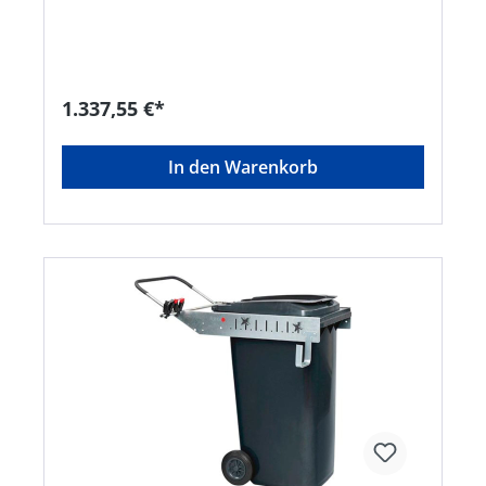
einsetzbar für Abfallbehälter mit einem Volumen
von 80 und 240 l • Mit Geräteset aus Greifzange,
Aluminiumschaufel und Straßenbesen mit Stiele
• Höhenverstellbarer Griff • Lieferung erfolgt
montiertHersteller: FLORA Wilh. Förster GmbH &
1.337,55 €*
Co. KG, Schmidtsiepen 3, 58553 Halver, DE,
+49235391170, info@flora.bizLieferung direkt
vom Hersteller. Kein Lagerartikel! Abweichende
In den Warenkorb
Lieferzeit. Lieferung frachtfrei. Artikel ist von der
Rücknahme ausgeschlossen!