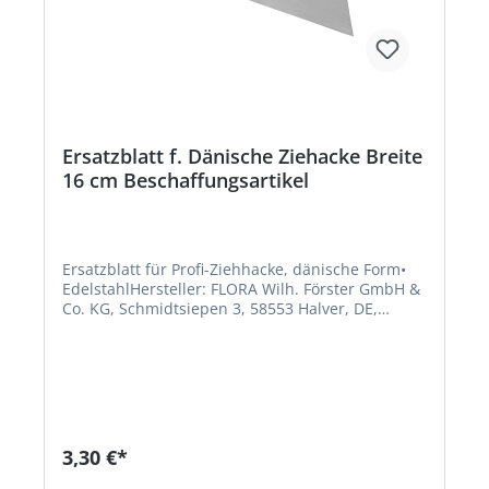
Ersatzblatt f. Dänische Ziehacke Breite
16 cm Beschaffungsartikel
Ersatzblatt für Profi-Ziehhacke, dänische Form•
EdelstahlHersteller: FLORA Wilh. Förster GmbH &
Co. KG, Schmidtsiepen 3, 58553 Halver, DE,
+49235391170, info@flora.bizHinweis: Kein
Lagerartikel! Beschaffung erfolgt kurzfristig.
Abweichende Lieferzeit. Beachten Sie die VE!
Artikel ist von der Rücknahme ausgeschlossen!
3,30 €*