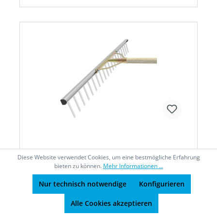
Leichtmetallrechen (verstellbar)
Diese Website verwendet Cookies, um eine bestmögliche Erfahrung
bieten zu können.
Mehr Informationen ...
Nur technisch notwendige
Konfigurieren
Alle Cookies akzeptieren
• Leichter Planierrechen mit patentierter
Verstellbarkeit des Kopfwinkels für den