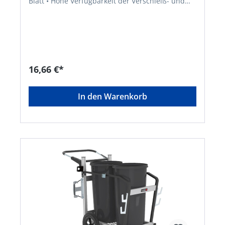
Blatt • Hohe Verfügbarkeit der Verschleiß- und
Ersatzteile • Einsatz von robusten und
langlebigen Materialien • Kräftige
Schraubverbindungen von Kopf und
Stielaufnahme • Chrom IV-freie
Oberflächenveredelung • Regionaler Bezug von
Rohmaterialien • Zusammenarbeit mit regionalen
Oberflächenbehandlern • Ausführung ohne Stiel
16,66 €*
• Verzinkt, Blatt aus EdelstahlHersteller: FLORA
Wilh. Förster GmbH & Co. KG, Schmidtsiepen 3,
58553 Halver, DE, +49235391170,
In den Warenkorb
info@flora.bizHinweis: Passender Stiel: EAN
4047883001553, passendes Ersatzblatt: EAN
4007105029161. Hinweis: Kein Lagerartikel!
Beschaffung erfolgt kurzfristig. Abweichende
Lieferzeit. Beachten Sie die VE! Artikel ist von der
Rücknahme ausgeschlossen!