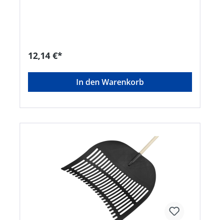
silberHersteller: FLORA Wilh. Förster GmbH & Co.
KG, Schmidtsiepen 3, 58553 Halver, DE,
+49235391170, info@flora.bizPassender Stiel EAN
4047883001553
12,14 €*
In den Warenkorb