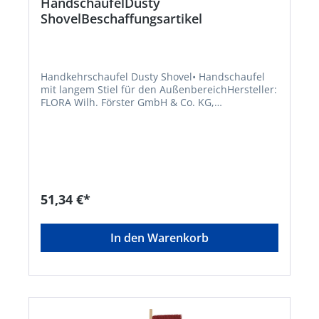
HandschaufelDusty
ShovelBeschaffungsartikel
Handkehrschaufel Dusty Shovel• Handschaufel
mit langem Stiel für den AußenbereichHersteller:
FLORA Wilh. Förster GmbH & Co. KG,
Schmidtsiepen 3, 58553 Halver, DE,
+49235391170, info@flora.biz
51,34 €*
In den Warenkorb