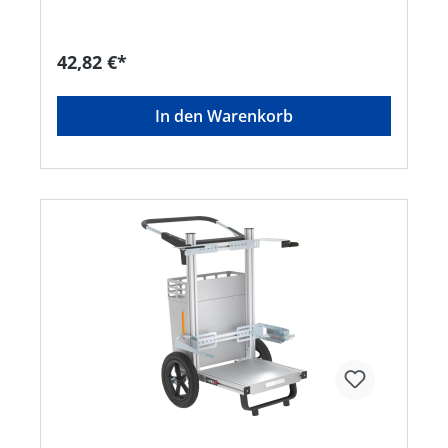
Schraubverbindungen von Kopf und
Stielaufnahme • Chrom IV-freie
Oberflächenveredelung • Regionaler Bezug von
42,82 €*
Rohmaterialien • Zusammenarbeit mit regionalen
Oberflächenbehandlern • Ausführung ohne Stiel
Passender Stiel: EAN 4047883001553Hersteller:
In den Warenkorb
FLORA Wilh. Förster GmbH & Co. KG,
Schmidtsiepen 3, 58553 Halver, DE,
+49235391170, info@flora.bizHinweis: Kein
Lagerartikel! Beschaffung erfolgt kurzfristig.
Abweichende Lieferzeit. Beachten Sie die VE!
Artikel ist von der Rücknahme ausgeschlossen!