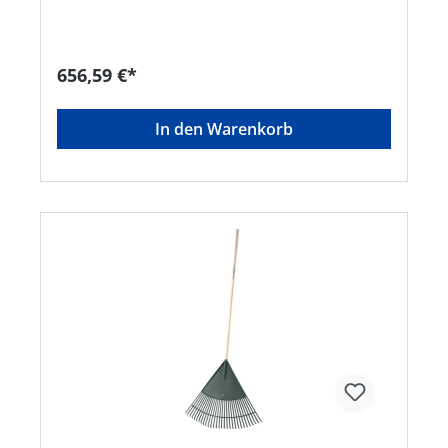
Müllsack 120 l • Pannensichere Bereifung •
Offene Ablage • Material: Aluminium,
pulverbeschichteter Profilrahmen aus verzinktem
Stahl • Zur Selbstmontage • Mit Geräteset aus
656,59 €*
Greifzange, Greifboy, Aluminiumschaufel und
Straßenbesen mit StielenHersteller: FLORA Wilh.
Förster GmbH & Co. KG, Schmidtsiepen 3, 58553
In den Warenkorb
Halver, DE, +49235391170, info@flora.bizHinweis:
Lieferung direkt vom Hersteller. Kein Lagerartikel!
Abweichende Lieferzeit. Lieferung frachtfrei.
Artikel ist von der Rücknahme ausgeschlossen!