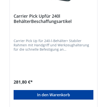
Carrier Pick Upfür 240l
BehälterBeschaffungsartikel
Carrier Pick Up für 240-l-Behälter• Stabiler
Rahmen mit Handgriff und Werkzeughalterung
für die schnelle Befestigung an
Abfallsammelbehältern mit einem Volumen von
240 l • Rollen am Griff erleichtern die Verladung •
Verzinktes Stahlblech • Halterung für Greifboy
und zwei Stielgeräte Hinweis: Lieferung ohne
Abfallsammelbehälter und ohne
Geräte.Hersteller: FLORA Wilh. Förster GmbH &
Co. KG, Schmidtsiepen 3, 58553 Halver, DE,
281,80 €*
+49235391170, info@flora.biz
In den Warenkorb