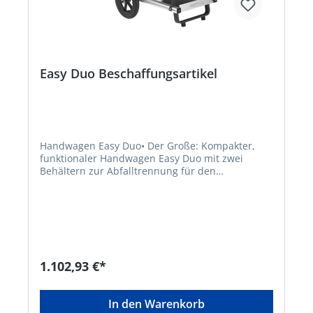
Easy Duo Beschaffungsartikel
Handwagen Easy Duo• Der Große: Kompakter,
funktionaler Handwagen Easy Duo mit zwei
Behältern zur Abfalltrennung für den
regelmäßigen Einsatz • Rahmen aus
Aluminiumprofilen und pulverbeschichtetem,
verzinktem Stahl • Große, pannensichere Räder •
Mit Halterung für Greifboy und vier Stielgeräte •
Mit zwei Kunststofftonnen 60 l •
Höhenverstellbarer Griff • Lieferung erfolgt
montiertHersteller: FLORA Wilh. Förster GmbH &
1.102,93 €*
Co. KG, Schmidtsiepen 3, 58553 Halver, DE,
+49235391170, info@flora.bizLieferung direkt
vom Hersteller. Kein Lagerartikel! Abweichende
In den Warenkorb
Lieferzeit. Lieferung frachtfrei. Artikel ist von der