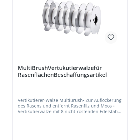
MultiBrushVertukutierwalzefür
RasenflächenBeschaffungsartikel
Vertikutierer-Walze MultiBrush• Zur Auflockerung
des Rasens und entfernt Rasenfilz und Moos •
Vertikutierwalze mit 8 nicht-rostenden Edelstahl-
Messerscheiben (Ø 100 mm, Breite 165 mm) •
Inklusive Filteraufsatz zum Schutz des
MotorraumsHersteller: GLORIA Haus- und
Gartengeräte GmbH, Därmannsbusch 7, 58456
Witten, DE, +4923027000, info@gloria-garten.com