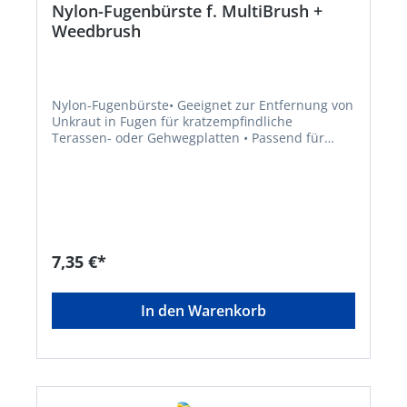
Nylon-Fugenbürste f. MultiBrush +
Weedbrush
Nylon-Fugenbürste• Geeignet zur Entfernung von
Unkraut in Fugen für kratzempfindliche
Terassen- oder Gehwegplatten • Passend für
GLORIA MultiBrush speedcontrol, MultiBrush li-
on und WeedBrushHersteller: GLORIA Haus- und
Gartengeräte GmbH, Därmannsbusch 7, 58456
Witten, DE, +4923027000, info@gloria-garten.com
7,35 €*
In den Warenkorb