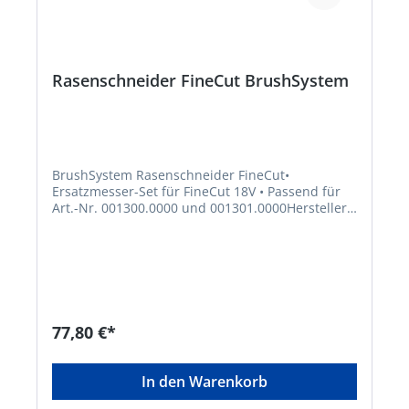
Rasenschneider FineCut BrushSystem
BrushSystem Rasenschneider FineCut•
Ersatzmesser-Set für FineCut 18V • Passend für
Art.-Nr. 001300.0000 und 001301.0000Hersteller:
GLORIA Haus- und Gartengeräte GmbH,
Därmannsbusch 7, 58456 Witten, DE,
+4923027000, info@gloria-garten.comKein
Lagerartikel! Beschaffung erfolgt kurzfristig.
Abweichende Lieferzeit. Beachten Sie die VE!
Artikel ist von der Rücknahme ausgeschlossen!
77,80 €*
In den Warenkorb