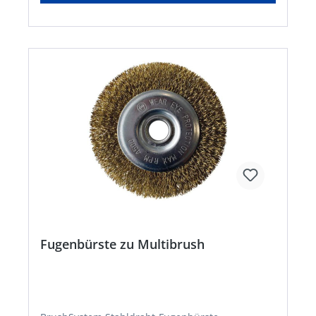
4046436039036 • 18V/4.0 Ah BOSCH Lithium-
Ionen Akku EAN 4046436039043 • BOSCH
Schnellladegerät AL 1830 CV EAN
4046436039050Hersteller: GLORIA Haus- und
Gartengeräte GmbH, Därmannsbusch 7, 58456
Witten, DE, +4923027000, info@gloria-garten.com
Fugenbürste zu Multibrush