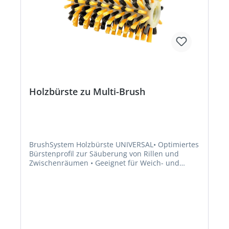
Holzbürste zu Multi-Brush
BrushSystem Holzbürste UNIVERSAL• Optimiertes
Bürstenprofil zur Säuberung von Rillen und
Zwischenräumen • Geeignet für Weich- und
Hartholzprofile sowie WPC-Materialen (Holz-
Polymer-Werkstoffe) • Passend für GLORIA
MultiBrush speedcontrol, MultiBrush li-on und
PowerBrush speedcontrolHersteller: GLORIA
Haus- und Gartengeräte GmbH, Därmannsbusch
7, 58456 Witten, DE, +4923027000, info@gloria-
garten.com