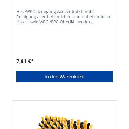
Holz/WPC-Reinigungskonzentrat• Für die
Reinigung aller behandelten und unbehandelten
Holz- sowie WPC-/BPC-Oberflächen im
Außenbereich geeignet • Kraftvolles und
schnellwirkendes Konzentrat • Biologisch
abbaubar, säure-, chlor- und silikonfrei •
Wasserlöslich • Reinigt und entgraut die
Oberfläche • EG 1272/2008 Einstufung und
Kennzeichnung von Chemikalien •
Sicherheitsdatenblattpflicht • WGK 2
7,81 €*
wassergefährdend • TRGS 510 Lagerung
Gefahrstoffe in ortsbeweglichen Behältern •
Reicht für über 50 m² Fläche Hinweis: Bitte
In den Warenkorb
vorsichtig verwenden und vor Gebrauch die
Gebrauchsanweisung lesen!Signalwort: Achtung
Gefahrenhinweise: H319: Verursacht schwere
AugenreizungHersteller: GLORIA Haus- und
Gartengeräte GmbH, Därmannsbusch 7, 58456
Witten, DE, +4923027000, info@gloria-garten.com