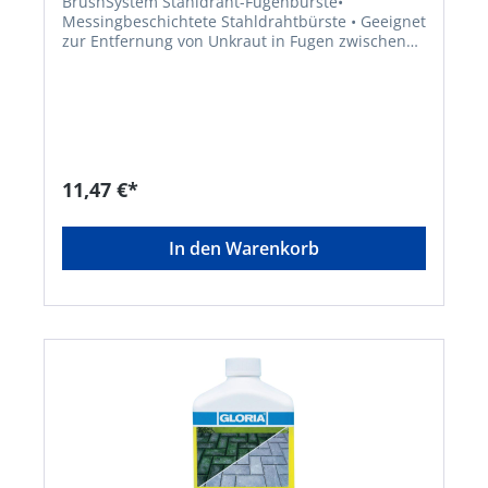
BrushSystem Stahldraht-Fugenbürste•
Messingbeschichtete Stahldrahtbürste • Geeignet
zur Entfernung von Unkraut in Fugen zwischen
Terrassen- oder Gehwegplatten • Passend für
GLORIA MultiBrush speedcontrol, MultiBrush li-
on, WeedBrush und WeedBrush li-onHersteller:
GLORIA Haus- und Gartengeräte GmbH,
Därmannsbusch 7, 58456 Witten, DE,
+4923027000, info@gloria-garten.com
11,47 €*
In den Warenkorb