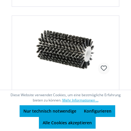
Diese Website verwendet Cookies, um eine bestmögliche Erfahrung
Steinbürste zu MultibrushMedium
bieten zu können.
Mehr Informationen ...
Beschaffungsartikel
Nur technisch notwendige
Konfigurieren
Alle Cookies akzeptieren
BrushSystem Steinbürste MEDIUM• Zur