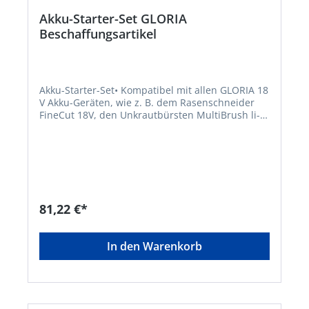
Akku-Starter-Set GLORIA
Beschaffungsartikel
Akku-Starter-Set• Kompatibel mit allen GLORIA 18
V Akku-Geräten, wie z. B. dem Rasenschneider
FineCut 18V, den Unkrautbürsten MultiBrush li-
on PLUS und WeedBrush li-on, dem Akku-
Kompressor für Sprühgeräte • Die Ladezeit des
Akkus beträgt 154 min. zur vollständigen Ladung
Lieferumfang: 18 V / 2.5 Ah Bosch POWER FOR
ALL Akku mit passendem Ladegerät (AL 1810
CV).Hersteller: GLORIA Haus- und Gartengeräte
GmbH, Därmannsbusch 7, 58456 Witten, DE,
81,22 €*
+4923027000, info@gloria-garten.comHinweis:
Kein Lagerartikel! Beschaffung erfolgt kurzfristig.
Abweichende Lieferzeit. Beachten Sie die VE!
In den Warenkorb
Artikel ist von der Rücknahme ausgeschlossen!