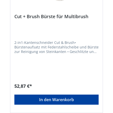
Cut + Brush Bürste für Multibrush
2-in1-Kantenschneider Cut & Brush•
Bürstenaufsatz mit Federstahlscheibe und Bürste
zur Reinigung von Steinkanten • Geschlitzte und
verschränkte Federstahlscheibe (ø 150 mm,
Breite 1 mm) rechts/links von der Bürste
montierbar für flexiblen Einsatz • Führungsrad
und Visierlinie zur exakten Geräteführung und
Schutzhaube für sauberes Arbeiten • Passend für
GLORIA MultiBrush Speedcontrol und MultiBrush
Li-onHersteller: GLORIA Haus- und Gartengeräte
52,87 €*
GmbH, Därmannsbusch 7, 58456 Witten, DE,
+4923027000, info@gloria-garten.com
In den Warenkorb