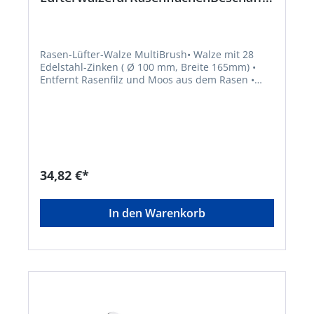
ngs artikel
Rasen-Lüfter-Walze MultiBrush• Walze mit 28
Edelstahl-Zinken ( Ø 100 mm, Breite 165mm) •
Entfernt Rasenfilz und Moos aus dem Rasen •
Geeignet für bis zu 100m² große
GärtenHersteller: GLORIA Haus- und
Gartengeräte GmbH, Därmannsbusch 7, 58456
Witten, DE, +4923027000, info@gloria-garten.com
34,82 €*
In den Warenkorb