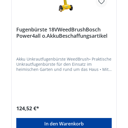
Fugenbürste 18VWeedBrushBosch
Power4all o.AkkuBeschaffungsartikel
Akku Unkrautfugenbürste WeedBrush• Praktische
Unkrautfugenbürste für den Einsatz im
heimischen Garten und rund um das Haus • Mit
messingbeschichtete Stahldraht-Fugenbürste (Ø
110 mm, Breite 15 mm) • Kompatibel mit allen
18V/1.5–6.0 Ah BOSCH Lithium-Ionen Akkus •
Durchzugsstarkes Drehmoment • Führungsrad
und Visierlinie zur exakten Geräteführung •
Umlaufender Spritzschutz für sauberes Arbeiten
• Ergonomischer Führungsgriff mit Softgrip •
124,52 €*
Höhenverstellbarer, ergonomischer
Zweithandgriff • Akku und Ladegerät nicht im
Lieferumfang enthalten Passendes Zubehör: •
In den Warenkorb
18V/2.5 Ah BOSCH Lithium-Ionen Akku EAN