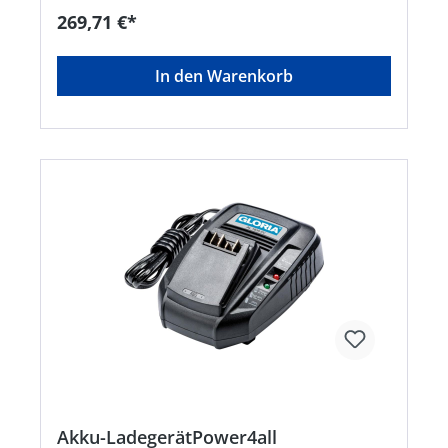
mit Softgrip • Schmutzfilter für Ansaugschlauch •
269,71 €*
Funktion auf Knopfdruck Passendes Zubehör: •
18V/2.5 Ah BOSCH Lithium-Ionen Akku EAN
4046436039036 • 18V/4.0 Ah BOSCH Lithium-
In den Warenkorb
Ionen Akku EAN 4046436039043 • BOSCH
Schnellladegerät AL 1830 CV EAN 4046436039050
Akku-LadegerätPower4all