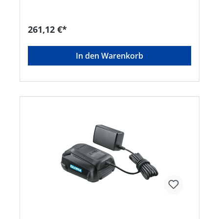
der Rasenfläche. • Deutlich leiser als
herkömmliche Rasenmäher. • Einstellbarer
Holmwinkel für ergonomisches Arbeiten auch
261,12 €*
unter Büschen und Sträuchern. •
Umweltverträglicher Rasenschnitt schützt
bodennahe Insekten und Schnecken. • XXL-
In den Warenkorb
Schnittbreite 25 cm • Einstellbare Schnitthöhe •
Für kleinere Rasenflächen rund um das Zuhause
• Kompatibel mit allen BOSCH 18V POWER FOR
ALL Akkus