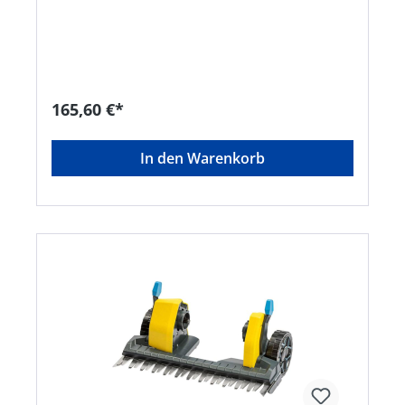
Doppelmessersystem • Kompakte und leichte
Bauweise ideal für kleine und verwinkelte Gärten
und eine platzsparende Aufbewahrung •
Perfekter Konturenschnitt bis zum Rand. Ideal
auch bei Hochbeeten und Spielinstallationen auf
der Rasenfläche • Deutlich leiser als
herkömmliche Rasenmäher • Einstellbarer
165,60 €*
Holmwinkel für ergonomisches Arbeiten auch
unter Büschen und Sträuchern •
Umweltverträglicher Rasenschnitt schützt
In den Warenkorb
bodennahe Insekten und Schnecken • XXL-
Schnittbreite 25 cm • Einstellbare Schnitthöhe •
Für kleinere Rasenflächen rund um das
ZuhauseHersteller: GLORIA Haus- und
Gartengeräte GmbH, Därmannsbusch 7, 58456
Witten, DE, +4923027000, info@gloria-
garten.comKein Lagerartikel! Beschaffung erfolgt
kurzfristig. Abweichende Lieferzeit. Beachten Sie
die VE! Artikel ist von der Rücknahme
ausgeschlossen!