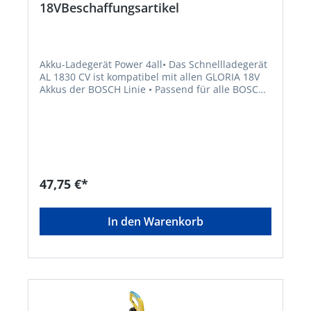
18VBeschaffungsartikel
Akku-Ladegerät Power 4all• Das Schnellladegerät
AL 1830 CV ist kompatibel mit allen GLORIA 18V
Akkus der BOSCH Linie • Passend für alle BOSCH
14,4V und 18V Lithium-Ionen Akkus • Auch für
alle anderen BOSCH Home and Garden-Akkus mit
14,4V oder 18V nutzbar • Die vollständige
Ladezeit bei einem 2.5 Ah BOSCH Akku beträgt 60
Minuten • Ladezeit: 100% = 60 min, 80% = 40 min
(bei 2.5Ah BOSCH Akkus) Hinweis: Für den
Antrieb der MultiBrush li-on, WeedBrush li-on
47,75 €*
oder der MultiJet.Hersteller: GLORIA Haus- und
Gartengeräte GmbH, Därmannsbusch 7, 58456
Witten, DE, +4923027000, info@gloria-garten.com
In den Warenkorb