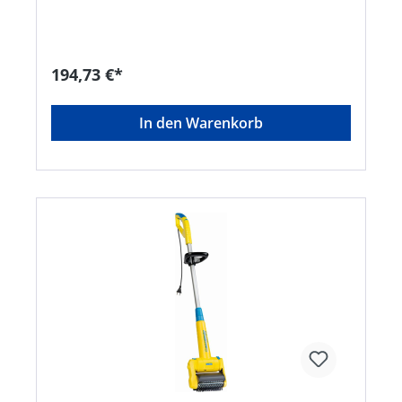
Messingbeschichtete Stahl-Drahtbürste zur
Fugenreinigung • Integrierte Drehzahlregelung
(450 1.260 U/min) • Höhenverstellbares
Aluminiumrohr • Ergonomischer Führungsgriff
mit Softgrip • Bis zu 11 integrierbare Aufsätze •
194,73 €*
Werkzeugloser Wechsel der Module • Flexibler
Akku-Betrieb Passendes Zubehör: • 18V/2.5 Ah
BOSCH Lithium-Ionen Akku EAN 4046436039036 •
In den Warenkorb
18V/4.0 Ah BOSCH Lithium-Ionen Akku EAN
4046436039043 • BOSCH Schnellladegerät AL
1830 CV EAN 4046436039050Hersteller: GLORIA
Haus- und Gartengeräte GmbH, Därmannsbusch
7, 58456 Witten, DE, +4923027000, info@gloria-
garten.comGLORIA Haus- und Gartengeräte
GmbH [214710]