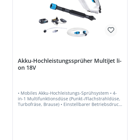
Akku-Hochleistungssprüher MultiJet li-
on 18V
• Mobiles Akku-Hochleistungs-Sprühsystem • 4-
in-1 Multifunktionsdüse (Punkt-/Flachstrahldüse,
Turbofräse, Brause) • Einstellbarer Betriebsdruck
(2,15 und 25 bar) • Zieht Wasser aus jeder Quelle
• Kompatibel mit allen BOSCH 18V Home and
Garden Lithium-Ionen Akkus von 1.5-6.0 Ah •
Integrierte Akku-Ladestandanzeige • Inkl. Adapter
zum Anschluss an PET Flasche • Inkl. 400 mm
Verlängerungslanze • Ergonomischer Haltegriff