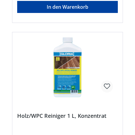
Wasserorganismen;H319: Verursacht schwere
In den Warenkorb
Augenreizung Biozidprodukte vorsichtig
verwenden. Vor Gebrauch stets Etikett und
Produktinformationen lesen.Hersteller: GLORIA
Haus- und Gartengeräte GmbH, Därmannsbusch
7, 58456 Witten, DE, +4923027000, info@gloria-
garten.com
Holz/WPC Reiniger 1 L, Konzentrat