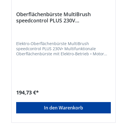
Oberflächenbürste MultiBrush
speedcontrol PLUS 230V
Beschaffungsartikel
Elektro-Oberflächenbürste MultiBrush
speedcontrol PLUS 230V• Multifunktionale
Oberflächenbürste mit Elektro-Betrieb • Motor
230 V, Leistung 500 W • Steinbürste SOFT •
Messingbeschichtete Stahl-Drahtbürste zur
Fugenreinigung • Integrierte Drehzahlregelung
(450 1.600 U/min) • Höhenverstellbares
Aluminiumrohr • Ergonomischer Führungsgriff
mit Softgrip • Bis zu 11 integrierbare Aufsätze •
Werkzeugloser Wechsel der Module •
194,73 €*
Wirtschaftlicher Elektro-BetriebHersteller:
GLORIA Haus- und Gartengeräte GmbH,
Därmannsbusch 7, 58456 Witten, DE,
In den Warenkorb
+4923027000, info@gloria-garten.comKein
Lagerartikel! Beschaffung erfolgt kurzfristig.
Abweichende Lieferzeit. Beachten Sie die VE!
Artikel ist von der Rücknahme ausgeschlossen!