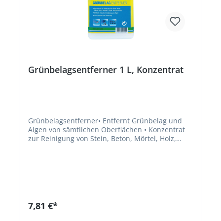
Grünbelagsentferner 1 L, Konzentrat
Grünbelagsentferner• Entfernt Grünbelag und
Algen von sämtlichen Oberflächen • Konzentrat
zur Reinigung von Stein, Beton, Mörtel, Holz,
Schiefer, Ziegel, Hartgummi etc. • Wirkt
selbsttätig • Mit Langzeitwirkung • Biologisch
abbaubar • Reicht für über 80 m² Fläche Hinweis:
Bitte vorsichtig verwenden und vor Gebrauch die
Gebrauchsanweisung lesen!Signalwort: Achtung
Gefahrenhinweise: H315: Verursacht
Hautreizungen;H411: Giftig für
7,81 €*
Wasserorganismen, mit langfristiger
Wirkung;H400: Sehr giftig für