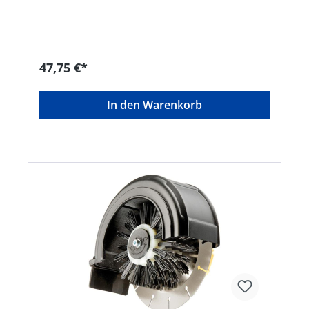
speedcontrol, MultiBrush li-on und PowerBrush
speedcontrolHersteller: GLORIA Haus- und
Gartengeräte GmbH, Därmannsbusch 7, 58456
Witten, DE, +4923027000, info@gloria-garten.com
47,75 €*
In den Warenkorb