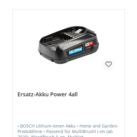
Ersatz-Akku Power 4all
• BOSCH Lithium-Ionen Akku • Home and Garden-
Produktlinie • Passend für MultiBrushl i-on (ab
2020), WeedBrush li-on, MultiJet