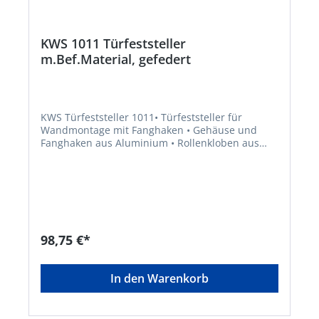
KWS 1011 Türfeststeller
m.Bef.Material, gefedert
KWS Türfeststeller 1011• Türfeststeller für
Wandmontage mit Fanghaken • Gehäuse und
Fanghaken aus Aluminium • Rollenkloben aus
Stahl • Gefederter Gummipuffer, schwarz • Max.
Türgewicht ca. 60 kg • Inklusive
BefestigungsmaterialHersteller: Woelm GmbH,
Hasselbecker Str.2-4, 42579 Heiligenhaus, DE,
+492056180, contact@woelm.de
98,75 €*
In den Warenkorb