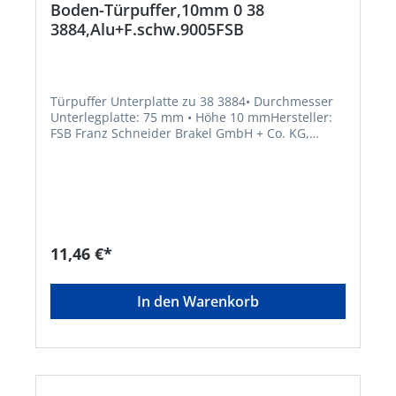
Boden-Türpuffer,10mm 0 38
3884,Alu+F.schw.9005FSB
Türpuffer Unterplatte zu 38 3884• Durchmesser
Unterlegplatte: 75 mm • Höhe 10 mmHersteller:
FSB Franz Schneider Brakel GmbH + Co. KG,
Nieheimer Str. 38, 33034 Brakel, DE,
+4952726080, info@fsb.de
11,46 €*
In den Warenkorb