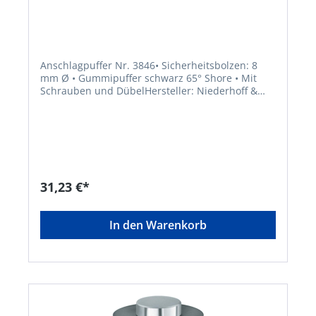
Anschlagpuffer Nr. 3846• Sicherheitsbolzen: 8
mm Ø • Gummipuffer schwarz 65° Shore • Mit
Schrauben und DübelHersteller: Niederhoff &
Dellenbusch GmbH & Co.KG, Nordring 26-28,
42579 Heiligenhaus, DE, +492053495-0,
info@deni.de
31,23 €*
In den Warenkorb