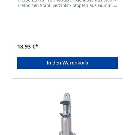
Tretbolzen Stahl, verzinkt • Stopfen aus Gummi,
grau • Max. Türgewicht ca. 25 kgHersteller:
Woelm GmbH, Hasselbecker Str.2-4, 42579
Heiligenhaus, DE, +492056180,
contact@woelm.de
18,93 €*
In den Warenkorb