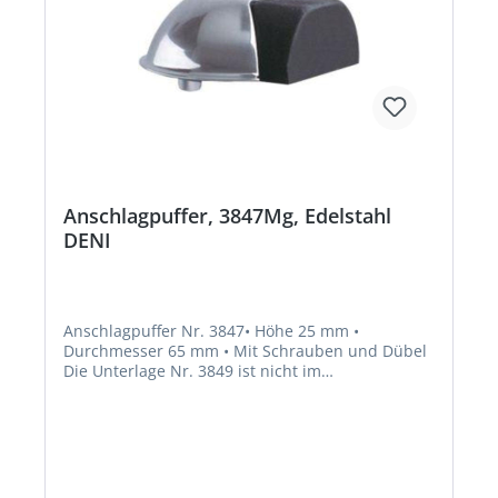
Anschlagpuffer, 3847Mg, Edelstahl
DENI
Anschlagpuffer Nr. 3847• Höhe 25 mm •
Durchmesser 65 mm • Mit Schrauben und Dübel
Die Unterlage Nr. 3849 ist nicht im
Lagerprogramm.Hersteller: Niederhoff &
Dellenbusch GmbH & Co.KG, Nordring 26-28,
42579 Heiligenhaus, DE, +492053495-0,
info@deni.de