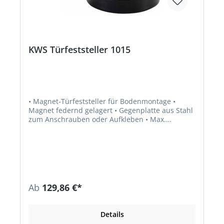
KWS Türfeststeller 1015
• Magnet-Türfeststeller für Bodenmontage •
Magnet federnd gelagert • Gegenplatte aus Stahl
zum Anschrauben oder Aufkleben • Max.
Türgewicht ca. 60 kg • Abzugskraft: 70 N •
Inklusive Unterlage aus Aluminium, schwarz
beschichtet, und Befestigungsmaterial
Ab
129,86 €*
Details