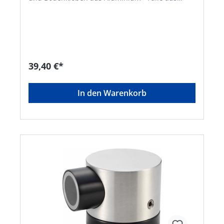
Kunststoff • Mit Gummipuffer, schwarz • Max.
Türgewicht ca. 50 kg • Abzugskraft: 100 N •
Inklusive BefestigungsmaterialHersteller: Woelm
GmbH, Hasselbecker Str.2-4, 42579 Heiligenhaus,
DE, +492056180, contact@woelm.de
39,40 €*
In den Warenkorb