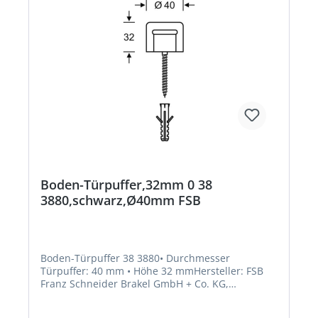
Boden-Türpuffer,32mm 0 38
3880,schwarz,Ø40mm FSB
Boden-Türpuffer 38 3880• Durchmesser
Türpuffer: 40 mm • Höhe 32 mmHersteller: FSB
Franz Schneider Brakel GmbH + Co. KG,
Nieheimer Str. 38, 33034 Brakel, DE,
+4952726080, info@fsb.de