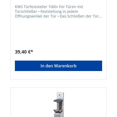
KWS Türfeststeller 1060• Für Türen mit
Türschließer • Feststellung in jedem
Öffnungswinkel der Tür • Das Schließen der Tür
wird durch den herabgeklappten Türhebel
verhindert • Die Freigabe erfolgt durch das
Hochklappen des Feststellhebels • Max.
Türgewicht ca. 50 kgHersteller: Woelm GmbH,
Hasselbecker Str.2-4, 42579 Heiligenhaus, DE,
+492056180, contact@woelm.de
39,40 €*
In den Warenkorb