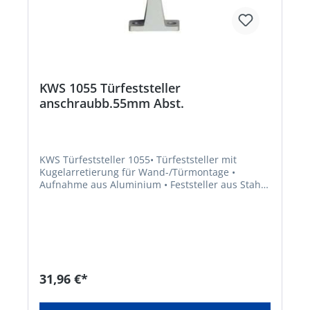
KWS 1055 Türfeststeller
anschraubb.55mm Abst.
KWS Türfeststeller 1055• Türfeststeller mit
Kugelarretierung für Wand-/Türmontage •
Aufnahme aus Aluminium • Feststeller aus Stahl •
Kugeldruck durch Stellschrauben regulierbar •
Abzugskraft: 80–220 N • Max. Türgewicht ca. 80
kgHersteller: Woelm GmbH, Hasselbecker Str.2-4,
42579 Heiligenhaus, DE, +492056180,
contact@woelm.de
31,96 €*