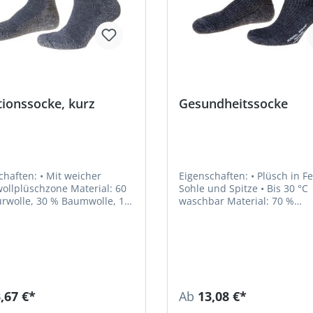
ionssocke, kurz
Gesundheitssocke
n: • Mit weicher
Eigenschaften: • Plüsch in Ferse,
lüschzone Material: 60
Sohle und Spitze • Bis 30 °C
rwolle, 30 % Baumwolle, 10
waschbar Material: 70 %
ester
Schurwolle, 30 % Polyester
,67 €*
Ab
13,08 €*