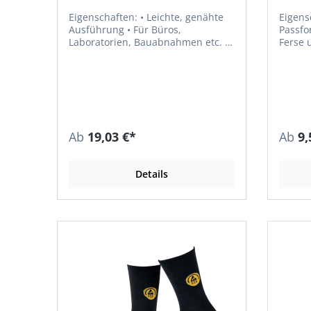
Eigenschaften: • Leichte, genähte
Eigenschaften: 
Ausführung • Für Büros,
Passform • Hoher Trag
Laboratorien, Bauabnahmen etc. •
Ferse u
Waschbar bis 30 °C Material: 100 %
Plüsch
Polyester Farbe: grau-meliert
von Ho
Druckfr
Hohe Haltba
waschbar Materi
Baumwo
Ab
19,03 €*
Ab
9,
Details