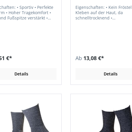
• Sportiv • Perfekte
Eigenschaften: • Kein Frösteln und
ekomfort •
Kleben auf der Haut, da
nd Fußspitze verstärkt •
schnelltrocknend •
polsterung an Fußsohle und
Temperaturausgleichende
chferse bis Zehen •
Klimafaser Dunova®, liegt le
eie, flache Kettelnaht •
und behaglich auf der Haut •
rkeit • Bis 60 °C
Strapazierfähige Frotteesohl
al: 85 %
Hochferse und Überzehenpl
lle, 15 % Polyamid
(schützt vor Blasen und
Druckstellen) • Pflegeleicht
51 €*
Ab
13,08 €*
Material: 50 % Baumwolle, 
Polyester (Dunova®), 15 %
Polyamid, 5 % Elastan
Details
Details