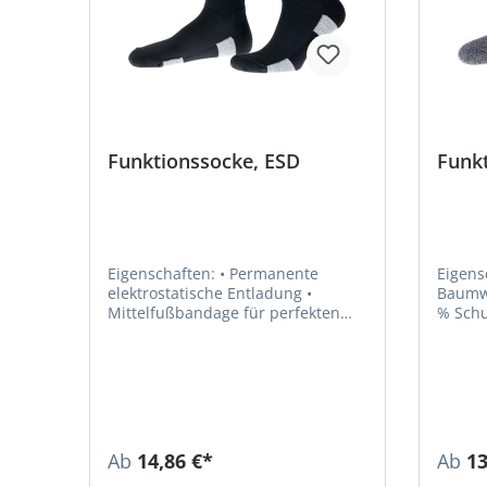
Funktionssocke, ESD
Funkt
Eigenschaften: • Permanente
Eigenschafte
elektrostatische Entladung •
Baumwollp
Mittelfußbandage für perfekten
% Schu
Sitz der Socke • Strapazierfähige
% Poly
Frotteesohle • Lange Hochferse für
Polsterung am hinteren
Schuhabschlussrand •
Überzehenplüsch, Schutz vor
Blasen und Druckstellen •
Temperaturausgleichend durch
Ab
14,86 €*
Ab
13
Thermolite • ESD-gerecht nach DIN