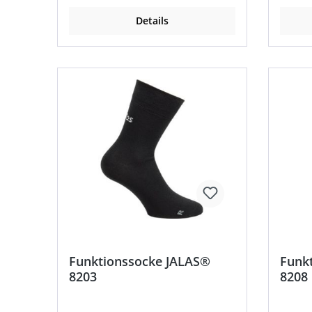
EN 61340 Material: 70 % Polyester
(Thermolite), 15 % Polyester, 8 %
Details
Polyamid, 5 % Metallfaser, 2 %
Elastan
Funktionssocke JALAS®
Funk
8203
8208