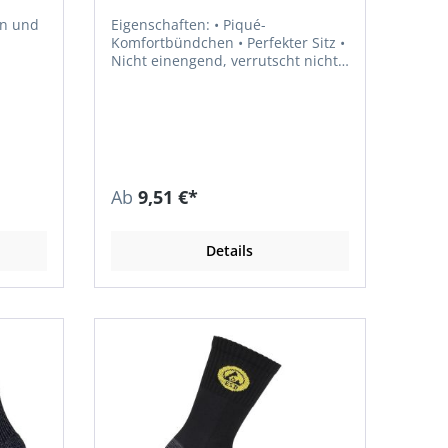
Eigenschaften: • Piqué-
Komfortbündchen • Perfekter Sitz •
Nicht einengend, verrutscht nicht •
Stützfunktion • Lange Hochferse
icht
sorgt für angenehme Polsterung
am hinteren Schuhabschlussrand •
e mit
Verstärkte Frotteesohle mit
üsch
hautsympathischer Baumwolle
beugt allergischen Reaktionen vor •
Überzehenfrottee schützt vor
Ab
9,51 €*
30 %
Blasen und Druckstellen •
Druckmindernde Plüschzonen im
Schien- und Wadenbeinbereich •
Details
Besonders für hohe Stiefel
geeignet Material: 60 %
Schurwolle, 30 % Baumwolle, 10 %
Polyamid