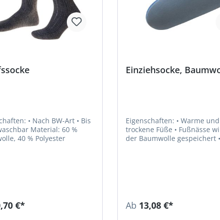
fssocke
Einziehsocke, Baumwo
• Nach BW-Art • Bis
Eigenschaften: • Warme und
ar Material: 60 %
trockene Füße • Fußnässe wird in
olle, 40 % Polyester
der Baumwolle gespeichert • 3-
lagig • Bis 30 °C waschbar Material:
Schaumschicht umhüllt mit
Baumwolltrikot (innen und 
,70 €*
Ab
13,08 €*