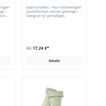
Eigenschaften: • Aus hochwertigen
gt •
synthetischen Garnen gefertigt •
llen
Geeignet für gemäßigte
Temperaturen • Mit
ter
Lüftungskanälen • Anatomisch
und
konzipierte Polster • Verstärkte
Ferse und Spitze Material: 47 %
ylen,
Polyester, 36 % Polyamid, 14 %
Polypropylen, 3 % Elastan
Ab
17,24 €*
Details