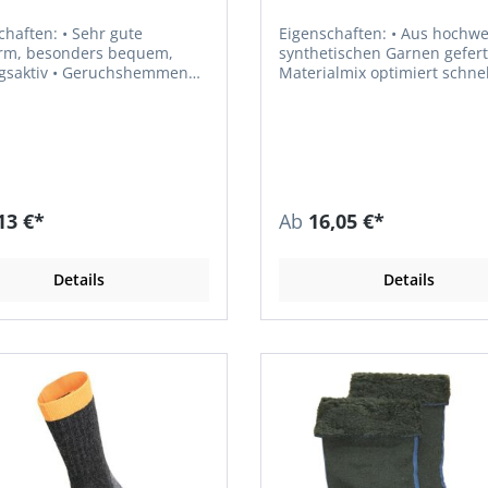
en: • Sehr gute
Eigenschaften: • Aus hochwertigen
rm, besonders bequem,
synthetischen Garnen geferti
 Geruchshemmend
Materialmix optimiert schne
uchtigkeitstransportierend,
Abtransport der Fußfeuchte •
Anatomisch konzipierte Pols
uerwunden Material:
und extra verstärkte Ferse 
 Lenzing, Polyamid
Spitze • Komfortbund Material:
55% Polyamid, 42% Polyprop
3% Elasthan
13 €*
Ab
16,05 €*
Details
Details