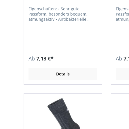
Eigenschaften: • Sehr gute
Eigenschaft
Passform, besonders bequem,
Passfo
atmungsaktiv • Antibakterielle
atmungsaktiv •
Faser • Geruchshemmend und
und fe
feuchtigkeitstransportierend, dünn
dünn • Schützt vor nassen Füßen
• Schützt vor nassen Füßen und
und Sche
Scheuerwunden Material: Viskose
Lycra,
73 %, Polyester 17 %, Elastan 6 %,
Nylon 4 %
Ab
7,13 €*
Ab
7,
Details