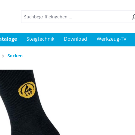
ataloge
Steigtechnik
Download
Werkzeug-TV
Socken