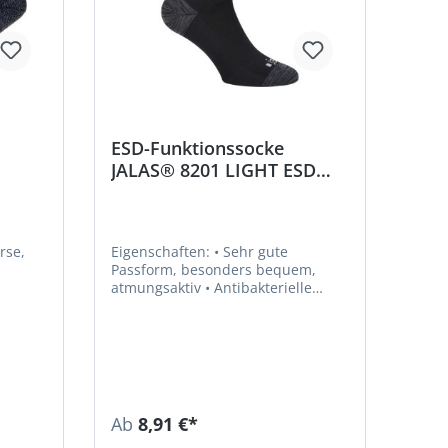
ESD-Funktionssocke
JALAS® 8201 LIGHT ESD
SOCK
Eigenschaften: • Sehr gute
Passform, besonders bequem,
atmungsaktiv • Antibakterielle
Faser • Geruchshemmend und
feuchtigkeitstransportierend, dünn
• ESD-gerecht nach DIN EN 61340 •
Schützt vor nassen Füßen und
Scheuerwunden Material: Modal
50 %, Nylon 36 %, Polyester 12 %,
Elasthan 1 %, Karbonfaser 1 %
Ab
8,91 €*