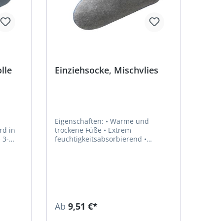
lle
Einziehsocke, Mischvlies
Eigenschaften: • Warme und
trockene Füße • Extrem
feuchtigkeitsabsorbierend •
Hautfreundlich • 3-lagig • Bei 30 °C
 100 %
waschbar Material: PE-Schaum,
außen)
Mischvlies (innen und außen)
Ab
9,51 €*