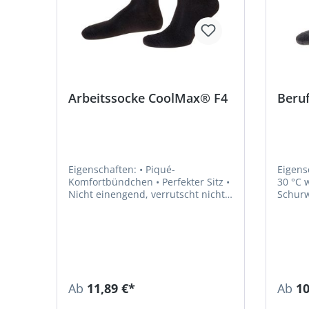
Arbeitssocke CoolMax® F4
Beru
Eigenschaften: • Piqué-
Eigenschaften: 
Komfortbündchen • Perfekter Sitz •
30 °C waschb
Nicht einengend, verrutscht nicht •
Schurw
Stützfunktion • Atmungsaktiv durch
CoolMax® • Feuchtigkeitstransport
nach außen an die Stoffoberfläche
• Schnell trocknend, ohne Kleben
und Scheuern • Fuß bleibt trocken
und angenehm kühl Material: 88 %
Polyester (CoolMax®), 10 %
Ab
11,89 €*
Ab
10
Polyamid, 2 % Elastan (LYCRA®)