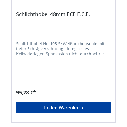
Schlichthobel 48mm ECE E.C.E.
Schlichthobel Nr. 105 S• Weißbuchensohle mit
tiefer Schrägverzahnung • Integriertes
Keilwiderlager, Spankasten nicht durchbohrt •
Stärkstes Ankeilen verursacht kein Spleißen des
SpankastensHersteller: E.C. Emmerich GmbH &
Co. KG, Herder Str.7, 42853 Remscheid, DE,
+49219180790, ece@ecemmerich.de
95,78 €*
In den Warenkorb