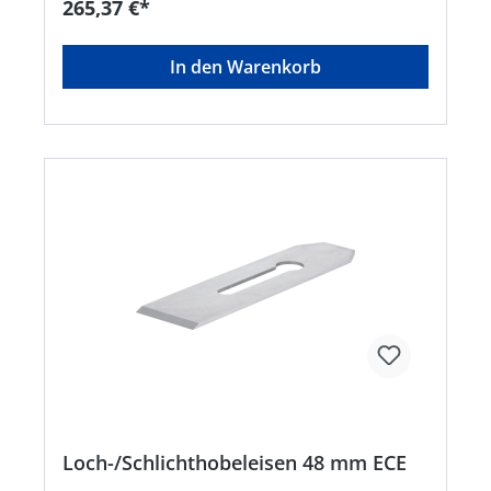
265,37 €*
Freudenberg, DE, +49273428046, info@brueck-
freudenberg.de
In den Warenkorb
Loch-/Schlichthobeleisen 48 mm ECE