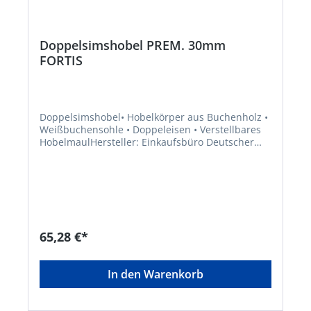
Doppelsimshobel PREM. 30mm
FORTIS
Doppelsimshobel• Hobelkörper aus Buchenholz •
Weißbuchensohle • Doppeleisen • Verstellbares
HobelmaulHersteller: Einkaufsbüro Deutscher
Eisenhändler GmbH, EDE Platz 1, 42389
Wuppertal, DE, +4920260960,
webkontakt@ede.de
65,28 €*
In den Warenkorb