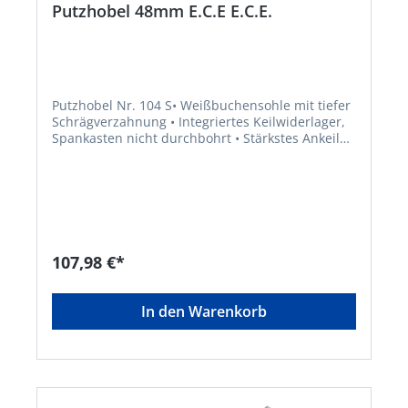
Putzhobel 48mm E.C.E E.C.E.
Putzhobel Nr. 104 S• Weißbuchensohle mit tiefer
Schrägverzahnung • Integriertes Keilwiderlager,
Spankasten nicht durchbohrt • Stärkstes Ankeilen
verursacht kein Spleißen des
SpankastensHersteller: E.C. Emmerich GmbH &
Co. KG, Herder Str.7, 42853 Remscheid, DE,
+49219180790, ece@ecemmerich.de
107,98 €*
In den Warenkorb