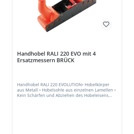
Handhobel RALI 220 EVO mit 4
Ersatzmessern BRÜCK
Handhobel RALI 220 EVOLUTION• Hobelkörper
aus Metall • Hobelsohle aus einzelnen Lamellen •
Kein Schärfen und Abziehen des Hobeleisens
erforderlich • Stufenlose Regulierungsmöglichkeit
der Spanabnahme • Handgriffe aus Kunststoff •
Magazin für Ersatzwendemesser im Griff •
Verwendbar als Putz-, Schlicht- und
Schrupphobel Lieferung: Mit 4
Hobelmessern.Hersteller: Karl Brück Nachf.
GmbH, Hommeswiese 137-139, 57258