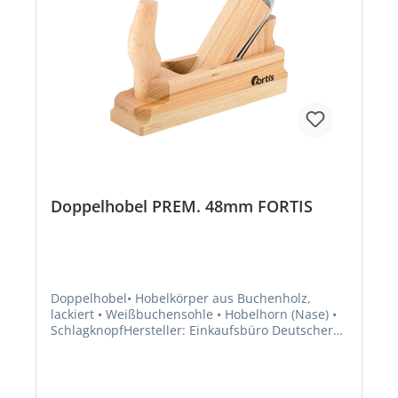
Doppelhobel PREM. 48mm FORTIS
Doppelhobel• Hobelkörper aus Buchenholz,
lackiert • Weißbuchensohle • Hobelhorn (Nase) •
SchlagknopfHersteller: Einkaufsbüro Deutscher
Eisenhändler GmbH, EDE Platz 1, 42389
Wuppertal, DE, +4920260960,
webkontakt@ede.de