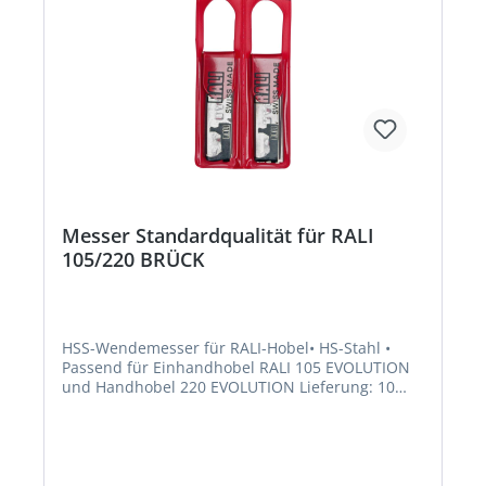
Messer Standardqualität für RALI
105/220 BRÜCK
HSS-Wendemesser für RALI-Hobel• HS-Stahl •
Passend für Einhandhobel RALI 105 EVOLUTION
und Handhobel 220 EVOLUTION Lieferung: 10
Stück im Pack.Hersteller: Karl Brück Nachf.
GmbH, Hommeswiese 137-139, 57258
Freudenberg, DE, +49273428046, info@brueck-
freudenberg.de