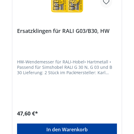
Ersatzklingen für RALI G03/B30, HW
HW-Wendemesser für RALI-Hobel• Hartmetall •
Passend für Simshobel RALI G 30 N, G 03 und B
30 Lieferung: 2 Stück im PackHersteller: Karl
Brück Nachf. GmbH, Hommeswiese 137-139,
57258 Freudenberg, DE, +49273428046,
info@brueck-freudenberg.de
47,60 €*
In den Warenkorb