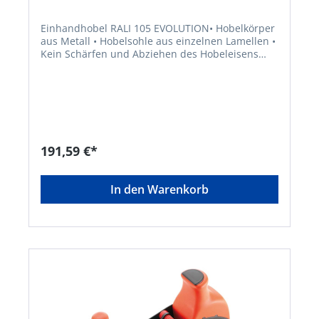
Einhandhobel RALI 105 EVOLUTION• Hobelkörper
aus Metall • Hobelsohle aus einzelnen Lamellen •
Kein Schärfen und Abziehen des Hobeleisens
erforderlich • Stufenlose Regulierungsmöglichkeit
der Spanabnahme • Handgriffe aus Kunststoff •
Magazin für Ersatzwendemesser im Griff •
Verwendbar als Putz-, Schlicht- und
Schrupphobel Lieferung: Mit 4
Hobelmessern.Hersteller: Karl Brück Nachf.
GmbH, Hommeswiese 137-139, 57258
191,59 €*
Freudenberg, DE, +49273428046, info@brueck-
freudenberg.de
In den Warenkorb