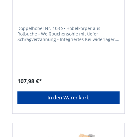
Doppelhobel Nr. 103 S• Hobelkörper aus
Rotbuche • Weißbuchensohle mit tiefer
Schrägverzahnung • Integriertes Keilwiderlager,
Spankasten nicht durchbohrt • Stärkstes Ankeilen
verursacht kein Spleißen des
SpankastensHersteller: E.C. Emmerich GmbH &
Co. KG, Herder Str.7, 42853 Remscheid, DE,
+49219180790, ece@ecemmerich.de
107,98 €*
In den Warenkorb