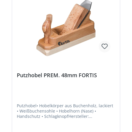
Putzhobel PREM. 48mm FORTIS
Putzhobel• Hobelkörper aus Buchenholz, lackiert
• Weißbuchensohle • Hobelhorn (Nase) •
Handschutz • SchlagknopfHersteller:
Einkaufsbüro Deutscher Eisenhändler GmbH,
EDE Platz 1, 42389 Wuppertal, DE, +4920260960,