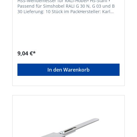
HSS-Wendemesser für RALI-Hobel• HS-Stahl •
Passend für Simshobel RALI G 30 N, G 03 und B
30 Lieferung: 10 Stück im PackHersteller: Karl
Brück Nachf. GmbH, Hommeswiese 137-139,
57258 Freudenberg, DE, +49273428046,
info@brueck-freudenberg.de
9,04 €*
In den Warenkorb