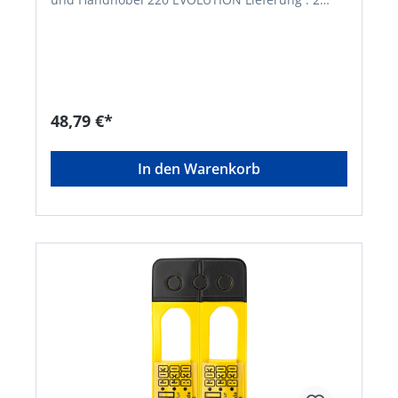
Stück im Pack.Hersteller: Karl Brück Nachf.
GmbH, Hommeswiese 137-139, 57258
Freudenberg, DE, +49273428046, info@brueck-
freudenberg.de
48,79 €*
In den Warenkorb