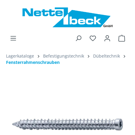
alt springen
Ware
Lagerkataloge
Befestigungstechnik
Dübeltechnik
Fensterrahmenschrauben