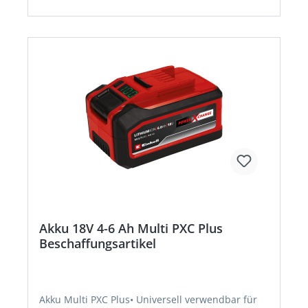
gummiertes Gehäuse • Griffmulde zur einfachen
Entnahme des Akkus aus einem Gerät • Geeignet
für den TWIN-PACK Einsatz bei 36V-
AnwendungenHersteller: Einhell Germany AG,
Wiesenweg 22, 94405 Landau, DE, +4999519420,
info@einhell.deHinweis: Kein Lagerartikel!
Beschaffung erfolgt kurzfristig. Abweichende
Lieferzeit. Beachten Sie die VE! Artikel ist von der
Rücknahme ausgeschlossen!
Akku 18V 4-6 Ah Multi PXC Plus
Beschaffungsartikel
Akku Multi PXC Plus• Universell verwendbar für