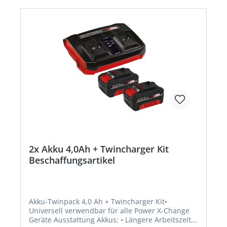
Germany AG, Wiesenweg 22, 94405 Landau, DE,
+4999519420, info@einhell.deKein Lagerartikel!
Beschaffung erfolgt kurzfristig. Abweichende
Lieferzeit. Beachten Sie die VE! Artikel ist von der
Rücknahme ausgeschlossen!
2x Akku 4,0Ah + Twincharger Kit
Beschaffungsartikel
Akku-Twinpack 4,0 Ah + Twincharger Kit•
Universell verwendbar für alle Power X-Change
Geräte Ausstattung Akkus: • Längere Arbeitszeit