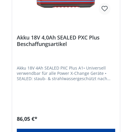
Akku 18V 4,0Ah SEALED PXC Plus
Beschaffungsartikel
Akku 18V 4Ah SEALED PXC Plus A1• Universell
verwendbar für alle Power X-Change Geräte •
SEALED: staub- & strahlwassergeschützt nach
Schutzklasse IP57 • Kurzschluss-Sicherung bei
vollständigem Untertauchen • Aktueller
Ladezustand durch 3-stufige LED-Anzeige •
Funktions-Check der LED-Anzeige • PLUS-
Technologie: mehr Power für leistungsintensive
Arbeiten • Batteriemanagementsystem (ABS) zur
optimalen Akku-Überwachung • Beste
86,05 €*
Perfomance, Sicherheit, Laufzeit und
Lebensdauer dank ABS • Kein Memoryeffekt dank
hochwertiger Li-Ionen Zellen • Geringe