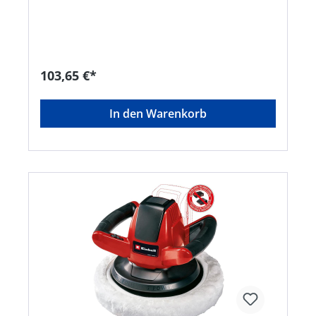
durch sauberen und scharfen Schnitt • Gürtelclip
für Tragekomfort auch in höheren Baumlagen •
Sicherheitsschalter zur gefahrlosen Anwendung
der Schere • Stabile Plastikabdeckung der Klinge
zur sicheren Aufbewahrung • Müheloses und
einfaches Austauschen der Klinge möglich •
103,65 €*
Ergonomischer Handgriff mit Softgrip • Mitglied
der Power X-Change Familie, 1x18V Batterie
notwendig • Lieferung ohne Akku und ohne
In den Warenkorb
Ladegerät (separat erhältlich)Hersteller: Einhell
Germany AG, Wiesenweg 22, 94405 Landau, DE,
+4999519420, info@einhell.deKein Lagerartikel!
Beschaffung erfolgt kurzfristig. Abweichende
Lieferzeit. Beachten Sie die VE! Artikel ist von der
Rücknahme ausgeschlossen!