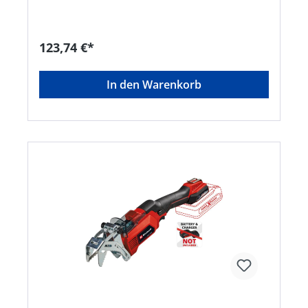
Sträuchern • Zum Zerkleinern von Grünschnitt
und Schneiden von Kantholz • Geringe
Vibrationen dank hocheffizientem Motor •
Einfache Wartung dank werkzeuglosem Schwert-
123,74 €*
und Kettenwechsel • Hochwertiges Schwert- und
Ketten-Set für hohe Schnittleistung • Sichere
Anwendung dank Handschutz und klappbarer
In den Warenkorb
Kettenabdeckung • Handablagefläche mit
Softgrip zur beidhändigen Nutzung • Schlankes
und leichtes Design für ergonomisches Arbeiten •
Schwertabdeckung zur sicheren Lagerung • 50-
ml-Kettenölflasche Lieferung: Inklusive
Dosierhilfe zum Beölen der Kette und
Innensechskantschlüssel am Gerät zum
Nachspannen der Kette. Ohne Akku und
Ladegerät (separat erhältlich).Hersteller: Einhell
Germany AG, Wiesenweg 22, 94405 Landau, DE,
+4999519420, info@einhell.deHinweis: Kein
Lagerartikel! Beschaffung erfolgt kurzfristig.
Abweichende Lieferzeit. Beachten Sie die VE!
Artikel ist von der Rücknahme ausgeschlossen!