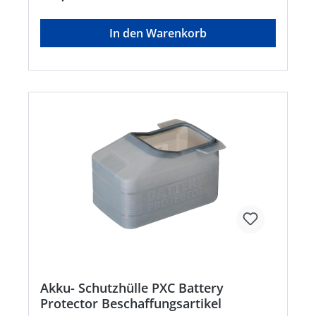
Freiheit:Kein Kabelsalat und freies Arbeiten •
Dank hochwertiger Li-Ion Zellen kein
Memoryeffekt • Geringe Selbstentladung und
In den Warenkorb
hohe, konstante Power • Hoher Stoßschutz und
gute Griffigkeit durch gummiertes Gehäuse •
Komfortable Entnehmbarkeit durch Griffmulde •
Vor Staub und Korrosion geschütztes Gehäuse •
Geeignet für den TWIN-PACK Einsatz bei 36V-
AnwendungenHersteller: Einhell Germany AG,
Wiesenweg 22, 94405 Landau, DE, +4999519420,
info@einhell.deHinweis: Kein Lagerartikel!
Beschaffung erfolgt kurzfristig. Abweichende
Lieferzeit. Beachten Sie die VE! Artikel ist von der
Rücknahme ausgeschlossen!
Akku- Schutzhülle PXC Battery
Protector Beschaffungsartikel