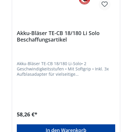
Akku-Bläser TE-CB 18/180 Li Solo
Beschaffungsartikel
Akku-Bläser TE-CB 18/180 Li-Solo• 2
Geschwindigkeitsstufen • Mit Softgrip • Inkl. 3x
Aufblasadapter für vielseitige
Anwendungsgebiete • Mitglied der Power X-
Change Familie • Lieferung ohne Akku und
Ladegerät (separat erhältlich)Hersteller: Einhell
Germany AG, Wiesenweg 22, 94405 Landau, DE,
+4999519420, info@einhell.deHinweis: Kein
Lagerartikel! Beschaffung erfolgt kurzfristig.
Abweichende Lieferzeit. Beachten Sie die VE!
58,26 €*
Artikel ist von der Rücknahme ausgeschlossen!
In den Warenkorb