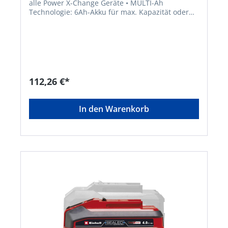
alle Power X-Change Geräte • MULTI-Ah
Technologie: 6Ah-Akku für max. Kapazität oder
4Ah-Akku • PLUS-Technologie: mehr Power für
leistungsintensive Arbeiten •
Ladezustandanzeige • Prozessgesteuertes
Batteriemanagementsystem ABS für max.
Sicherheit, optimale Geräteperformance,
Laufzeit+Lebensdauer • Stoßschutz und gute
Griffigkeit durch gummiertes Gehäuse • Staub-,
112,26 €*
korrosions-, und mechanisch geschütztes
Gehäuse • Geeignet für den TWIN-PACK Einsatz
bei 36V-AnwendungenHersteller: Einhell
In den Warenkorb
Germany AG, Wiesenweg 22, 94405 Landau, DE,
+4999519420, info@einhell.deHinweis: Kein
Lagerartikel. Beschaffung erfolgt kurzfristig.
Beachten Sie die VE! Artikel ist von der
Rücknahme ausgeschlossen!