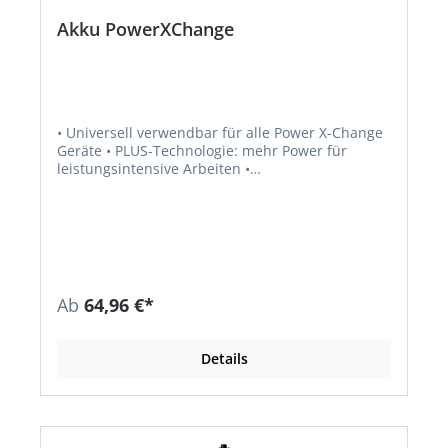
Akku PowerXChange
• Universell verwendbar für alle Power X-Change
Geräte • PLUS-Technologie: mehr Power für
leistungsintensive Arbeiten •
Ladezustandanzeige • Prozessgesteuertes
Batteriemanagementsystem ABS für max.
Sicherheit, optimale Geräteperformance,
Laufzeit+Lebensdauer • Stoßschutz und gute
Griffigkeit durch gummiertes Gehäuse • Staub-,
korrosions-, und mechanisch geschütztes
Gehäuse • Geeignet für den TWIN-PACK Einsatz
Ab
64,96 €*
bei 36V-Anwendungen
Details