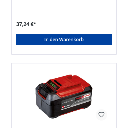
heimischen Gartens bohren, um zum Beispiel
Zaunpfähle zu setzen, den Garten zu bepflanzen
oder Gartendeko anzubringen • Durch die 100 cm
lange Verlängerung können mit dem Akku-
Erdbohrer in Verbindung mit einem Erdbohrer
37,24 €*
(Durchmesser 150 mm oder 120 mm) noch tiefere
Löcher (max. 180 cm) gebohrt werdenHersteller:
Einhell Germany AG, Wiesenweg 22, 94405
In den Warenkorb
Landau, DE, +4999519420, info@einhell.deKein
Lagerartikel! Beschaffung erfolgt kurzfristig.
Abweichende Lieferzeit. Beachten Sie die VE!
Artikel ist von der Rücknahme ausgeschlossen!