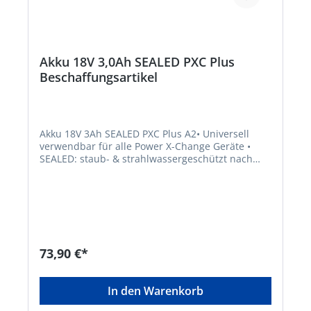
Lieferzeit. Beachten Sie die VE! Artikel ist von der
Rücknahme ausgeschlossen!
Akku 18V 3,0Ah SEALED PXC Plus
Beschaffungsartikel
Akku 18V 3Ah SEALED PXC Plus A2• Universell
verwendbar für alle Power X-Change Geräte •
SEALED: staub- & strahlwassergeschützt nach
Schutzklasse IP57 • Kurzschluss-Sicherung bei
vollständigem Untertauchen • Aktueller
Ladezustand durch 3-stufige LED-Anzeige •
Funktions-Check der LED-Anzeige • PLUS-
Technologie: mehr Power für leistungsintensive
Arbeiten • Batteriemanagementsystem (ABS) zur
optimalen Akku-Überwachung • Beste
73,90 €*
Perfomance, Sicherheit, Laufzeit und
Lebensdauer dank ABS • Kein Memoryeffekt dank
hochwertiger Li-Ionen Zellen • Geringe
In den Warenkorb
Selbstentladung und hohe, konstante Power •
Hoher Stoßschutz und gute Griffigkeit durch