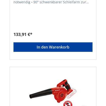
notwendig • 90° schwenkbarer Schleifarm zur
Anpassung an jede Arbeitsposition • Zwei einfach
wechselbare Schleifarme für diverse Aufgaben •
Schmaler Schleifarm für Engstellen und filigrane
Arbeiten • Breiter Schleifarm für größere, plane
Flächen • Variable Steuerung der
Schleifbandgeschwindigkeit • Sehr hohe
Geschwindigkeiten für hohen Abtrag •
133,91 €*
Werkzeugloser, einfacher Schleifbandwechsel •
Werkzeuglose Schleifbandjustierung direkt am
Schleifarm • Robustes Schleifarmgehäuse aus
In den Warenkorb
massivem Metall • Dauerlaufarretierung für
zeitintensive Arbeiten • Handgriff und
Zusatzhandgriff mit Softgrip Lieferung: Inklusive
35 mm Absaugadapter für Einhell Nass-
Trockensauger, 12-teiligem Schleifbandset in 2
Bandbreiten (4x P60, 4x P80, 4x P120) und
Transport- und Aufbewahrungstasche. Ohne
Akku und Ladegerät (separat
erhältlich).Hersteller: Einhell Germany AG,
Wiesenweg 22, 94405 Landau, DE, +4999519420,
info@einhell.deKein Lagerartikel! Beschaffung
erfolgt kurzfristig. Abweichende Lieferzeit.
Beachten Sie die VE! Artikel ist von der
Rücknahme ausgeschlossen!