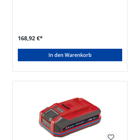
und mehr Power durch 2x 18V Akkus(=36V) •
Prozessgesteuertes Batteriemanagementsystem
ABS für max. Sicherheit, optimale
Geräteperformance, Laufzeit+Lebensdauer •
Kabelloses Arbeiten • Dank Li-Ion Zellen kein
Memoryeffekt • Geringe Selbstentladung und
hohe, konstante Power • Aktueller Ladezustand
168,92 €*
durch 3-stufige LED-Anzeige • Hoher Stoßschutz
und gute Griffigkeit durch gummiertes Gehäuse •
Staub-, korrosions-, und mechanisch geschütztes
In den Warenkorb
Gehäuse • Komfortable Entnehmbarkeit durch
Griffmulde • Geeignet für den TWIN-PACK Einsatz
bei 36V-Anwendungen Ausstattung Ladegerät: •
Paralleles Laden von 2x 18V Akkus • Kurze
Ladezeiten mittels Schnellladetechnologie •
Permanente Akkuüberwachung für optimalen
Ladevorgang • Reaktivierung tiefentladener Akkus
durch den Refresh-Modus • Intelligentes
Lademanagement • Aktuelle Informationen über
6-fache Zustands-LED-Anzeige •
Benutzerfreundliche Wandmontage dank
integrierter AufhängeösenHersteller: Einhell
Germany AG, Wiesenweg 22, 94405 Landau, DE,
+4999519420, info@einhell.deKein Lagerartikel!
Beschaffung erfolgt kurzfristig. Abweichende