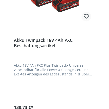
Akku Twinpack 18V 4Ah PXC
Beschaffungsartikel
Akku 18V 4Ah PXC Plus Twinpack• Universell
verwendbar für alle Power X-Change Geräte •
Exaktes Anzeigen des Ladezustands in % über
die Digitalanzeige • Neueste Zellen: mehr Power
bei kompakterer, leichterer Bauweise • PLUS-
Technologie: mehr Power für leistungsintensive
Arbeiten • Batteriemanagementsystem (ABS) zur
optimaleln Akku-Überwachung • Beste
Perfomance, Sicherheit, Laufzeit und
Lebensdauer dank ABS • Ermöglicht kabellose
138,73 €*