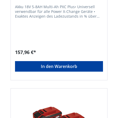
Akku 18V 5-8AH Multi-Ah PXC Plus• Universell
verwendbar für alle Power X-Change Geräte •
Exaktes Anzeigen des Ladezustands in % über
die Digitalanzeige • Neueste Zellen: mehr Power
bei kompakterer, leichterer Bauweise • PLUS-
Technologie: mehr Power für leistungsintensive
Arbeiten • Batteriemanagementsystem (ABS) zur
optimaleln Akku-Überwachung • Beste
Perfomance, Sicherheit, Laufzeit und
Lebensdauer dank ABS • Ermöglicht kabellose
157,96 €*
Freiheit:Kein Kabelsalat und freies Arbeiten •
Dank hochwertiger Li-Ion Zellen kein
Memoryeffekt • Geringe Selbstentladung und
In den Warenkorb
hohe, konstante Power • Hoher Stoßschutz und
gute Griffigkeit durch gummiertes Gehäuse •
Komfortable Entnehmbarkeit durch Griffmulde •
Vor Staub und Korrosion geschütztes Gehäuse •
Geeignet für den TWIN-PACK Einsatz bei 36V-
AnwendungenHersteller: Einhell Germany AG,
Wiesenweg 22, 94405 Landau, DE, +4999519420,
info@einhell.deHinweis: Kein Lagerartikel!
Beschaffung erfolgt kurzfristig. Abweichende
Lieferzeit. Beachten Sie die VE! Artikel ist von der
Rücknahme ausgeschlossen!