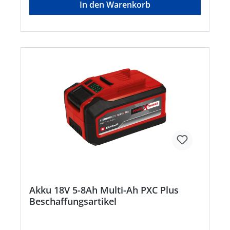
In den Warenkorb
Selbstentladung und hohe, konstante Power •
Hoher Stoßschutz und gute Griffigkeit durch
gummiertes Gehäuse • Griffmulde zur einfachen
Entnahme des Akkus aus einem Gerät • Geeignet
für den TWIN-PACK Einsatz bei 36V-
AnwendungenHersteller: Einhell Germany AG,
Wiesenweg 22, 94405 Landau, DE, +4999519420,
info@einhell.deHinweis: Kein Lagerartikel!
Beschaffung erfolgt kurzfristig. Abweichende
Lieferzeit. Beachten Sie die VE! Artikel ist von der
Rücknahme ausgeschlossen!
Akku 18V 5-8Ah Multi-Ah PXC Plus
Beschaffungsartikel