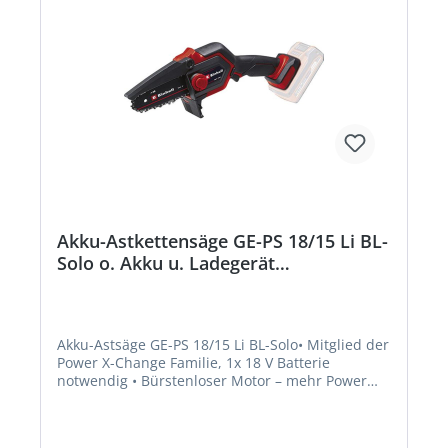
lange und 1,0 mm starke Nägel • Bürstenmotor
Lieferung: Inklusive 500 Nägel, ohne Akku und
ohne Ladegerät (separat bestellen).Hersteller:
Einhell Germany AG, Wiesenweg 22, 94405
Landau, DE, +4999519420,
info@einhell.deHinweis: Kein Lagerartikel!
Beschaffung erfolgt kurzfristig. Abweichende
Lieferzeit. Beachten Sie die VE! Artikel ist von der
Rücknahme ausgeschlossen!
Akku-Astkettensäge GE-PS 18/15 Li BL-
Solo o. Akku u. Ladegerät
Beschaffungsartikel
Akku-Astsäge GE-PS 18/15 Li BL-Solo• Mitglied der
Power X-Change Familie, 1x 18 V Batterie
notwendig • Bürstenloser Motor – mehr Power
und längere Laufzeit • PurePOWER Brushless – 10
Jahre Motor-Garantie nach Registrierung • Perfekt
für Rück- und Formschnitte von Bäumen und