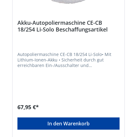
Akku-Autopoliermaschine CE-CB
18/254 Li-Solo Beschaffungsartikel
Autopoliermaschine CE-CB 18/254 Li-Solo• Mit
Lithium-Ionen-Akku • Sicherheit durch gut
erreichbaren Ein-/Ausschalter und
Überlastschutz • Mit Soft-Grip • Mit der Textil-
Polierhaube wird das Poliermittel auf die zu
bearbeitende Oberfläche aufgetragen •
Nachpolieren mit der Synthetik-Polierhaube
erzeugt den dauerhaften Glanz • Mitglied der
Power X-Change-Familie • Lieferung erfolgt ohne
Akku und ohne Ladegerät (sind separat
67,95 €*
erhältlich)Hersteller: Einhell Germany AG,
Wiesenweg 22, 94405 Landau, DE, +4999519420,
info@einhell.deHinweis: Kein Lagerartikel!
In den Warenkorb
Beschaffung erfolgt kurzfristig. Abweichende
Lieferzeit. Beachten Sie die VE! Artikel ist von der
Rücknahme ausgeschlossen!