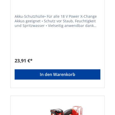
Akku-Schutzhülle• Für alle 18 V Power X-Change
Akkus geeignet • Schutz vor Staub, Feuchtigkeit
und Spritzwasser • Vielseitig anwendbar dank
optimaler Passform • Einfache Befestigung am
Gerät per Nut über der Akku-Aufnahme • Hülle
aus hochwertigem, widerstandsfähigem Silikon •
Kompatibel mit Akku-Druckreinigerpistole
HYPRESSO 18/24 Li • Zubehör für Akku-
Rohrreiniger TE-DA 18/760 Li • Kombinierbar mit
Akku-Drucksprühgerät GE-WS 18/10 Li Lieferung:
23,91 €*
Ohne Akku (separat erhältlich).Hersteller: Einhell
Germany AG, Wiesenweg 22, 94405 Landau, DE,
+4999519420, info@einhell.deHinweis: Kein
In den Warenkorb
Lagerartikel! Beschaffung erfolgt kurzfristig.
Abweichende Lieferzeit. Beachten Sie die VE!
Artikel ist von der Rücknahme ausgeschlossen!