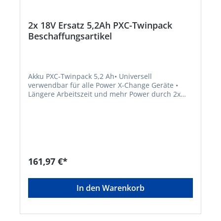
2x 18V Ersatz 5,2Ah PXC-Twinpack
Beschaffungsartikel
Akku PXC-Twinpack 5,2 Ah• Universell
verwendbar für alle Power X-Change Geräte •
Längere Arbeitszeit und mehr Power durch 2x
18V Akkus(=36V) • PLUS-Technologie: mehr Power
für leistungsintensive Arbeiten •
Prozessgesteuertes Batteriemanagementsystem
ABS für max. Sicherheit, optimale
Geräteperformance, Laufzeit+Lebensdauer •
Kabelloses Arbeiten • Dank Li-Ion Zellen kein
Memoryeffekt • Geringe Selbstentladung und
161,97 €*
hohe, konstante Power • Aktueller Ladezustand
durch 3-stufige LED-Anzeige • Stoßschutz und
gute Griffigkeit durch gummiertes Gehäuse •
In den Warenkorb
Komfortable Entnehmbarkeit durch Griffmulde •
Staub-, korrosions-, und mechanisch geschütztes
Gehäuse • Geeignet für den TWIN-PACK Einsatz
bei 36V-AnwendungenHersteller: Einhell