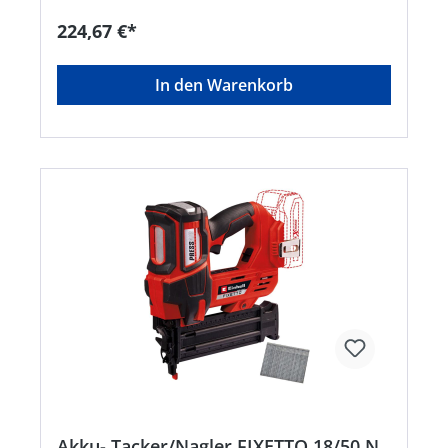
Füllstandsanzeige für bis zu 100 Klammern •
Öffnung des Magazins per Knopfdruck •
224,67 €*
Werkzeuglose Tiefeneinstellung für präzises
Arbeiten • Sicherung gegen unbeabsichtigtes
Auslösen des Tackers • Zwei LEDs zur
In den Warenkorb
Ausleuchtung des Arbeitsbereichs •
Ergonomische Softgripflächen für guten Halt &
angenehmes Arbeiten • Kein Verkratzen des
Werkstücks dank gummierter Seitenflächen •
Praktischer Gürtelclip für zusätzlichen
Anwenderkomfort • Geeignet für 10–38 mm lange
und 5,7 mm breite Klammern Lieferung: Inklusive
500 Klammern, ohne Akku und Ladegerät
(separat bestellen).Hersteller: Einhell Germany
AG, Wiesenweg 22, 94405 Landau, DE,
+4999519420, info@einhell.deHinweis: Kein
Lagerartikel! Beschaffung erfolgt kurzfristig.
Abweichende Lieferzeit. Beachten Sie die VE!
Artikel ist von der Rücknahme ausgeschlossen!
Akku- Tacker/Nagler FIXETTO 18/50 N