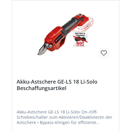
Lagerartikel! Beschaffung erfolgt kurzfristig.
Abweichende Lieferzeit. Beachten Sie die VE!
Artikel ist von der Rücknahme ausgeschlossen!
Akku-Astschere GE-LS 18 Li-Solo
Beschaffungsartikel
Akku-Astschere GE-LS 18 Li-Solo• On-/Off-
Schiebeschalter zum Aktivieren/Deaktivieren der
Astschere • Bypass-Klingen für effiziente
Schnittarbeiten • Förderung des Wachstums