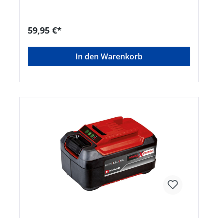
anzubringenHersteller: Einhell Germany AG,
Wiesenweg 22, 94405 Landau, DE, +4999519420,
info@einhell.deKein Lagerartikel! Beschaffung
59,95 €*
erfolgt kurzfristig. Abweichende Lieferzeit.
Beachten Sie die VE! Artikel ist von der
Rücknahme ausgeschlossen!
In den Warenkorb