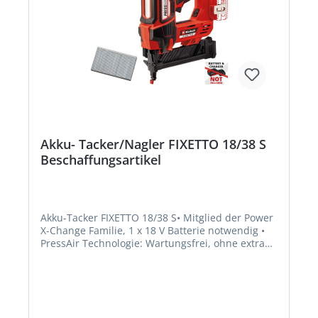
Akku- Tacker/Nagler FIXETTO 18/38 S
Beschaffungsartikel
Akku-Tacker FIXETTO 18/38 S• Mitglied der Power
X-Change Familie, 1 x 18 V Batterie notwendig •
PressAir Technologie: Wartungsfrei, ohne extra
Kosten & Equipment • Robustes Getriebe
ermöglicht bis zu 60 Schuss pro Minute •
Umschaltbar zwischen Einzel- und
Serienauslösung • Robuste Bauform mit
ergonomischem Handgriff • Großes Magazin mit