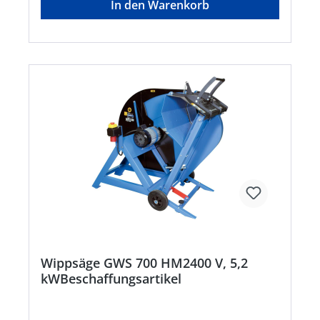
In den Warenkorb
Sicherheitsabschaltung. • Zwei
Geschwindigkeitsstufen • Steckbare
Transportdeichsel mit Lenkrolle.Hersteller:
Guede GmbH, Dieselstr. 8, 58840 Plettenberg, DE,
+492391919015, Info@guede.net
Wippsäge GWS 700 HM2400 V, 5,2
kWBeschaffungsartikel