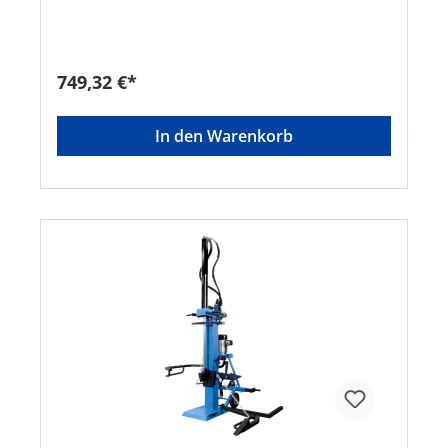
Sicherheitsbedienung mit integrierten
Holzhaltekrallen garantiert sicheres Arbeiten und
exaktes Spalten des Holzes. Dabei kann auch
dünnes oder schräg geschnittenes Holz präzise
749,32 €*
fixiert werden. Langlebige und hochwertige
Materialien und mehrfach verschweißte Bauteile
sorgen für eine lange Lebensdauer des
In den Warenkorb
Holzspalters. • Stehender Holzspalter • Bis zu 55
cm Spaltlänge und 6,0 t Spaltkraft • Starke
verwindungssteife Rahmenkonstruktion für mehr
Sicherheit und längere Lebensdauer • Zwei-
Hand-Sicherheitsbedienung • Inkl.
TransporträderHersteller: AL-KO Geräte GmbH,
Ichenhauser Straße 14, 89359 Kötz, DE,
+4982212030, gardentech@al-ko.de