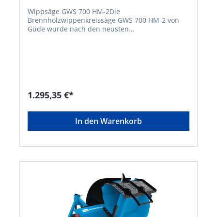
Wippsäge GWS 700 HM-2Die
Brennholzwippenkreissäge GWS 700 HM-2 von
Güde wurde nach den neusten
Sicherheitsstandards konstruiert und eignet sich
hervorragend zum sicheren Ablängen von
Brennholz auf Ofenlänge. Die verwindungsarme
Ganzstahlkonstruktion ist speziell für den harten
und längeren Einsatz bestens geeignet. Der
leistungsstarke 5,2 KW 400-Volt Elektromotor und
das 700mm Hartmetall-Sägeblatt ermöglichen bei
1.295,35 €*
einer Drehzahl von 1420 U/min, eine enorm hohe
Schnittgeschwindigkeit und ermüdungsfreies
Arbeiten. Ein im Schalterstecker integrierter
In den Warenkorb
Phasenwender ermöglicht einfaches Ändern der
Drehrichtung. Die elektronisch gesteuerte
Motorbremse bringt Motor und Sägeblatt
innerhalb weniger Sekunden zum Stillstand und
sorgt so zusammen mit der Wippenverriegelung
und der Wippentischabdeckungen für maximale
Sicherheit. • stabile, pulverbeschichtete
Ganzstahlkonstruktion • automatische
Wippenrückstellung • Sicherheitsabdeckung über
der Wippe • Wippenverriegelung nach neuestem
Standard • stufenlos einstellbarer