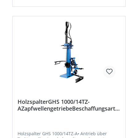
Transportdeichsel mit Lenkrolle.Hersteller:
Guede GmbH, Dieselstr. 8, 58840 Plettenberg, DE,
+492391919015, Info@guede.net
HolzspalterGHS 1000/14TZ-
AZapfwellengetriebeBeschaffungsartik
el
Holzspalter GHS 1000/14TZ-A• Antrieb über