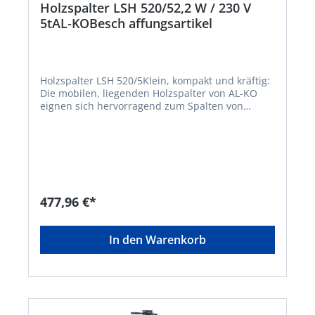
Holzspalter LSH 520/52,2 W / 230 V
5tAL-KOBesch affungsartikel
Holzspalter LSH 520/5Klein, kompakt und kräftig:
Die mobilen, liegenden Holzspalter von AL-KO
eignen sich hervorragend zum Spalten von
Kaminholz. Mit den Horizontalspaltern von AL-KO
lässt sich Holz problemlos spalten. Die
professionelle Zwei-Hand-Sicherheitsbedienung
sorgt für sicheres Arbeiten und exaktes Spalten
des Holzes. Langlebige und hochwertige
Materialien und mehrfach verschweißte Bauteile
sorgen für eine lange Lebensdauer des
477,96 €*
liegenden Holzspalters. • Liegender Holzspalter
mit bis zu 52 cm Spaltlänge und 5,0 t Spaltkraft •
Besonders sicher durch Schutzabdeckung • Zwei-
In den Warenkorb
Hand-Sicherheitsbedienung • Platzsparend,
mobil, angenehme Arbeitshöhe • Komfortabel mit
zusätzlicher HolzauflageHersteller: AL-KO Geräte
GmbH, Ichenhauser Straße 14, 89359 Kötz, DE,
+4982212030, gardentech@al-ko.de