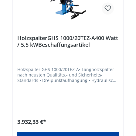
HolzspalterGHS 1000/20TEZ-A400 Watt
/ 5,5 kWBeschaffungsartikel
Holzspalter GHS 1000/20TEZ-A• Langholzspalter
nach neusten Qualitäts.- und Sicherheits-
Standards • Dreipunktaufhängung • Hydraulisch
mechanische Spaltgut-Hebevorrichtung •
Stützausleger für sicheren Stand. • Spaltgut-
Fixiervorrichtung • Spaltmesser aus Spezialstahl
mit hoher Standzeit • Kombinierter Antrieb mit 2
Hydraulikpumpen. • Leistungsstarker
Elektromotor • Alternativantrieb über
Zapfwellengetriebe • 2-Hand-
3.932,33 €*
Sicherheitsbedienung • Spaltgut-Fangbügel
beideseitig • Ein-Aus Schalter • Automatische
Rückstellung des Spaltkeils mit