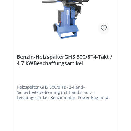
Benzin-HolzspalterGHS 500/8T4-Takt /
4,7 kWBeschaffungsartikel
Holzspalter GHS 500/8 TB• 2-Hand-
Sicherheitsbedienung mit Handschutz •
Leistungsstarker Benzinmotor: Power Engine 4,7
kw/6,5 PS, EuroV • Abnehmbare Seitentische •
Ein-/Ausschalter • Große Transporträder inklusive
Fahrgriff • Stufenlos einstellbarer Spalthub •
Tankinhalt: 3,6 l • Startsystem: Reversierstart •
Typ des Hydrauliköls: HLP 46Hersteller: Guede
GmbH, Dieselstr. 8, 58840 Plettenberg, DE,