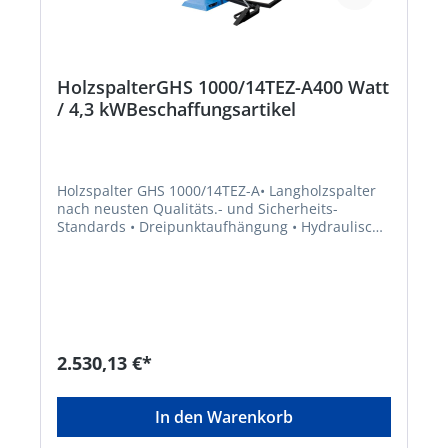
HolzspalterGHS 1000/14TEZ-A400 Watt
/ 4,3 kWBeschaffungsartikel
Holzspalter GHS 1000/14TEZ-A• Langholzspalter
nach neusten Qualitäts.- und Sicherheits-
Standards • Dreipunktaufhängung • Hydraulisch
mechanische Spaltgut-Hebevorrichtung •
Stützausleger für sicheren Stand. • Spaltgut-
Fixiervorrichtung • Spaltmesser aus Spezialstahl
mit hoher Standzeit • Kombinierter Antrieb mit 2
Hydraulikpumpen. • Leistungsstarker
Elektromotor • Alternativantrieb über
Zapfwellengetriebe • 2-Hand-
2.530,13 €*
Sicherheitsbedienung • Spaltgut-Fangbügel
beideseitig • Ein-Aus Schalter • Automatische
Rückstellung des Spaltkeils mit
In den Warenkorb
Sicherheitsabschaltung. • Zwei
Geschwindigkeitsstufen • Steckbare