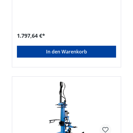
Hebevorrichtung • Stützausleger für sicheren
Stand. • Spaltgut-Fixiervorrichtung • Spaltmesser
aus Spezialstahl mit hoher Standzeit • kraftvoller
Elektromotor • Hocheffektive Hydraulikpumpe • 2-
Hand-Sicherheitsbedienung • Spaltgut-Fangbügel
beideseitig • Ein-Aus Schalter • Automatische
Rückstellung des Spaltkeils mit
1.797,64 €*
Sicherheitsabschaltung • Zwei
Geschwindigkeitsstufen • Steckbare
Transportdeichsel mit LenkrolleHersteller: Guede
In den Warenkorb
GmbH, Dieselstr. 8, 58840 Plettenberg, DE,
+492391919015, Info@guede.net