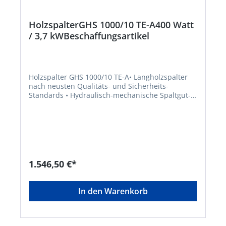
HolzspalterGHS 1000/10 TE-A400 Watt
/ 3,7 kWBeschaffungsartikel
Holzspalter GHS 1000/10 TE-A• Langholzspalter
nach neusten Qualitäts- und Sicherheits-
Standards • Hydraulisch-mechanische Spaltgut-
Hebevorrichtung • Stützausleger für sicheren
Stand. • Spaltgut-Fixiervorrichtung • Spaltmesser
aus Spezialstahl mit hoher Standzeit • kraftvoller
Elektromotor • Hocheffektive Hydraulikpumpe • 2-
Hand-Sicherheitsbedienung • Spaltgut-Fangbügel
beidseitig • Ein-Aus Schalter • automatische
Rückstellung des Spaltkeils mit •
1.546,50 €*
Sicherheitsabschaltung. • Zwei
Geschwindigkeitsstufen. • Steckbare
Transportdeichsel mit LenkrolleHersteller: Guede
In den Warenkorb
GmbH, Dieselstr. 8, 58840 Plettenberg, DE,
+492391919015, Info@guede.net