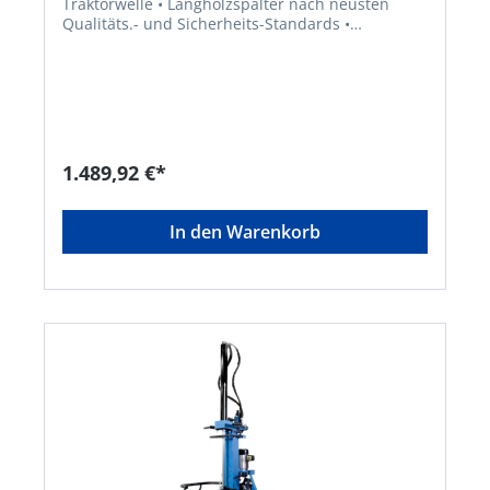
Traktorwelle • Langholzspalter nach neusten
Qualitäts.- und Sicherheits-Standards •
Dreipunktaufhängung • Massive,
verwindungsfreie Stahlkonstruktion •
Hydraulisch-mechanische Spaltgut-
Hebevorrichtung • Spaltgut-Fixiervorrichtung •
Spaltmesser aus Spezialstahl mit hoher Standzeit
• Robustes Zapfwellengetriebe • Hocheffektive
Hydraulikpumpe • 2-Hand-Sicherheitsbedienung
1.489,92 €*
• Spaltgut-Fangbügel beideseitig • Automatische
Rückstellung des Spaltkeils mit
Sicherheitsabschaltung. • Zwei
In den Warenkorb
Geschwindigkeitsstufen • Steckbare
Transportdeichsel mit LenkrolleHersteller: Guede
GmbH, Dieselstr. 8, 58840 Plettenberg, DE,
+492391919015, Info@guede.net