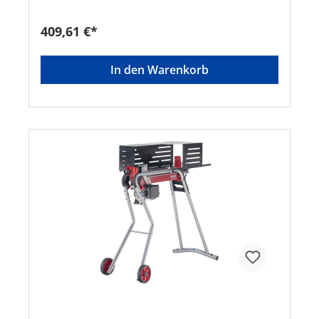
Materialien und mehrfach verschweißte Bauteile
sorgen für eine lange Lebensdauer des
409,61 €*
liegenden Holzspalters. • Liegender Holzspalter
mit bis zu 37 cm Spaltlänge und 4,0 t Spaltkraft •
Besonders sicher durch Schutzabdeckung • Zwei-
In den Warenkorb
Hand-Sicherheitsbedienung • Platzsparend und
mobil • Komfortabel mit zusätzlicher
HolzauflageHersteller: AL-KO Geräte GmbH,
Ichenhauser Straße 14, 89359 Kötz, DE,
+4982212030, gardentech@al-ko.de