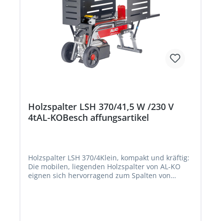
Holzspalter LSH 370/41,5 W /230 V
4tAL-KOBesch affungsartikel
Holzspalter LSH 370/4Klein, kompakt und kräftig:
Die mobilen, liegenden Holzspalter von AL-KO
eignen sich hervorragend zum Spalten von
Kaminholz. Mit den Horizontalspaltern von AL-KO
lässt sich Holz problemlos spalten. Die
professionelle Zwei-Hand-Sicherheitsbedienung
sorgt für sicheres Arbeiten und exaktes Spalten
des Holzes. Langlebige und hochwertige