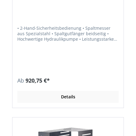
• 2-Hand-Sicherheitsbedienung • Spaltmesser
aus Spezialstahl • Spaltgutfänger beidseitig •
Hochwertige Hydraulikpumpe • Leistungsstarker
Elektromotor • Große Transporträder inklusive
Fahrgriff • Stufenlos einstellbarer Spalthub •
Schalter-Steckerkombination • 4-seitige
Spaltsäulenführung aus Kunststoff (wechselbar) •
Beidseitige Spaltgutablage • Betriebsart: S6/40 %
• Schutzklasse: F • Schutzart (IP): 54 •
Hydraulikölmenge: 3,4 l (HLP 46) • Spaltsäule:
Ab
920,75 €*
100x100 mm
Details