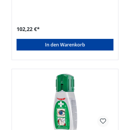
gelangen können Inhalt: • 1 x 200 ml ph Neutral •
1 x 500 ml Augenspüllösung • 1 Spiegel • 1
Piktogrammtafel • Befestigungsmaterial Maße: H
290 x B 228 x T 80 mmHersteller: Plum Safety
ApS, Mandelalleen 1, 5610 Assens, DK,
102,22 €*
+4564712112, info@plum.eu
In den Warenkorb