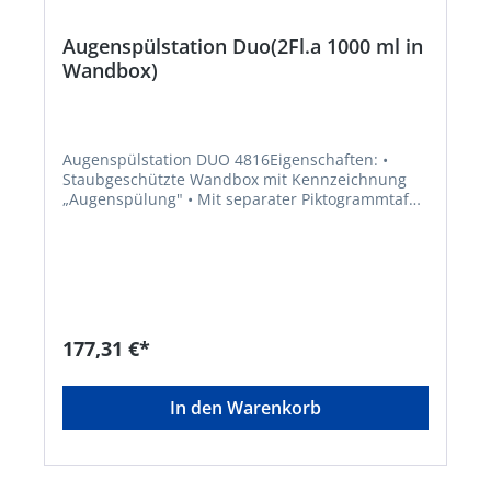
Augenspülstation Duo(2Fl.a 1000 ml in
Wandbox)
Augenspülstation DUO 4816Eigenschaften: •
Staubgeschützte Wandbox mit Kennzeichnung
„Augenspülung" • Mit separater Piktogrammtafel
mit Spiegel • Flaschen mit DUO-Augenschale zum
gleichzeitigen Spülen beider Augen • Haltbarkeit:
3 Jahre Anwendungsbereich: besonders für den
Einsatz an Arbeitsplätzen geeignet, an denen bei
einem Unfall ein längeres Spülen beider Augen
erforderlich sein könnte Inhalt: 2 x 1000 ml
PLUM-Augenspüllösung DUOHersteller: Plum
177,31 €*
Safety ApS, Mandelalleen 1, 5610 Assens, DK,
+4564712112, info@plum.eu
In den Warenkorb