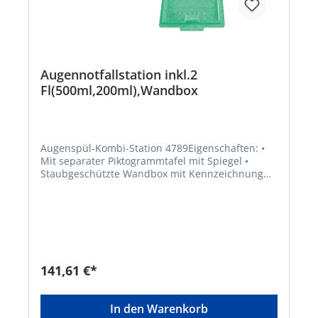
Augennotfallstation inkl.2
Fl(500ml,200ml),Wandbox
Augenspül-Kombi-Station 4789Eigenschaften: •
Mit separater Piktogrammtafel mit Spiegel •
Staubgeschützte Wandbox mit Kennzeichnung
„Augenspülung" • Im Erste-Hilfe-Fall sehr leicht
und schnell zu öffnen Anwendungsbereich: • Für
Arbeitsplätze, an denen Fremdkörper, Säuren
und Alkali in das Auge gelangen können Inhalt: •
1 x 200 ml-Flasche pH-Neutral • 1 x 500 ml-
PLUM-Augenspüllösung • Befestigungsmaterial
Maße: H 280 x B 230 x T 110 mm (Wandbox), 290
141,61 €*
x 228 mm (Piktogrammtafel)Hersteller: Plum
Safety ApS, Mandelalleen 1, 5610 Assens, DK,
+4564712112, info@plum.eu
In den Warenkorb