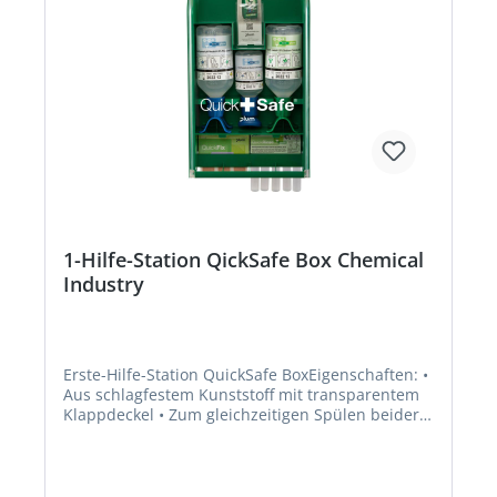
1-Hilfe-Station QickSafe Box Chemical
Industry
Erste-Hilfe-Station QuickSafe BoxEigenschaften: •
Aus schlagfestem Kunststoff mit transparentem
Klappdeckel • Zum gleichzeitigen Spülen beider
Augen • pH Neutral Anwendungsbereiche:
Optimale Versorgung bei Verätzungsgefahr
durch Säuren und Alkali Inhalt: • Wandbox mit 1
x Plum pH Neutral 200 ml, • 1 x Plum pH Neutral