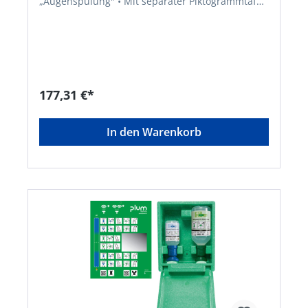
„Augenspülung" • Mit separater Piktogrammtafel
mit Spiegel • Mit DUO-Augenschale zum
gleichzeitigen Spülen beider Augen • Haltbarkeit:
3 Jahre Anwendungsbereich: besonders bei
Augenunfällen mit Säuren und einer Vielzahl von
alkalischen Substanzen geeignet Inhalt: • 1 x 500
ml Flasche pH-Neutral • 1 x 1000 ml Plum
Augenspülung • Anleitung Maße: H 357 x B 252 x
177,31 €*
T 116 mmHersteller: Plum Safety ApS,
Mandelalleen 1, 5610 Assens, DK, +4564712112,
info@plum.eu
In den Warenkorb