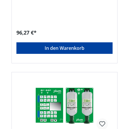
an denen Fremdkörper in das Auge gelangen
können (z. B. Staub, Schmutz, Splitter) Inhalt: 2 x
500 ml PLUM-Augenspüllösung Maße: H 290 x B
228 x T 80 mmHersteller: Plum Safety ApS,
Mandelalleen 1, 5610 Assens, DK, +4564712112,
info@plum.eu
96,27 €*
In den Warenkorb