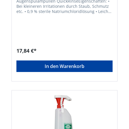
Augenspülampullen QuickRinseEigenschaften: •
Bei kleineren Irritationen durch Staub, Schmutz
etc. • 0,9 % sterile Natriumchloridlösung • Leicht
und schnell anzuwenden • Zum Nachfüllen der
QuickSafe Box und für den QuickRinse Spender •
Haltbarkeit: 3 Jahre Anwendungsbereich: B ei
kleineren Irritationen durch Staub, Schmutz etc.
Inhalt: 5 x 20 mlHersteller: Plum Safety ApS,
Mandelalleen 1, 5610 Assens, DK, +4564712112,
info@plum.eu
17,84 €*
In den Warenkorb