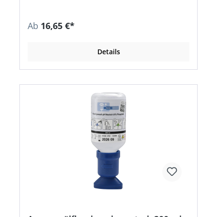
Aufbewahrung in einer speziell hierfür
lieferbaren Gürteltasche • Haltbarkeit: 3 Jahre •
Nach DIN EN 15154-4 Anwendungsbereiche: z
Ab
16,65 €*
um Ausspülen von Fremdkörpern (z. B. Staub,
Schmutz, Splitter)
Details