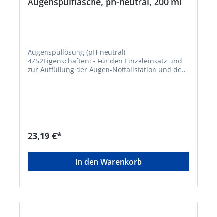
Augenspülflasche, ph-neutral, 200 ml
Augenspüllösung (pH-neutral)
4752Eigenschaften: • Für den Einzeleinsatz und
zur Auffüllung der Augen-Notfallstation und der
Quick Safe Box • Ausgestattet mit ergonomisch
geformter Augenschale und Staubkappe • Für
mobile Einsätze (Erste-Hilfe-Kasten,
Werkzeugkasten) • Sterile Phosphatpufferlösung
(4,9 %) für die schnelle Neutralisation von Säuren
und Alkali • Haltbarkeit: 3 Jahre • DIN EN 15154-4
Anwendungsbereiche: zum Ausspülen bei
23,19 €*
Verätzungen (z. B. Chemikalien, Säuren, Laugen)
Inhalt: 200 mlHersteller: Plum Safety ApS,
Mandelalleen 1, 5610 Assens, DK, +4564712112,
In den Warenkorb
info@plum.eu