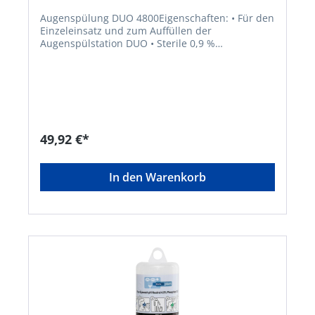
Augenspülung DUO 4800Eigenschaften: • Für den
Einzeleinsatz und zum Auffüllen der
Augenspülstation DUO • Sterile 0,9 %
Natriumchloridlösung • Ausgestattet mit
Augenaufsatz zum gleichzeitigen Spülen beider
Augen • Haltbarkeit: 3 Jahre • DIN EN 15154-4
Inhalt: 1000 mlHersteller: Plum Safety ApS,
Mandelalleen 1, 5610 Assens, DK, +4564712112,
info@plum.eu
49,92 €*
In den Warenkorb