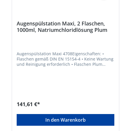
Augenspülstation Maxi, 2 Flaschen,
1000ml, Natriumchloridlösung Plum
Augenspülstation Maxi 4708Eigenschaften: •
Flaschen gemäß DIN EN 15154-4 • Keine Wartung
und Reinigung erforderlich • Flaschen Plum
Augenspüllösung (0,9 % Natriumchloridlösung) •
Wandhalterungen und separate Piktogrammtafel
mit Spiegel Anwendungsbereiche: Arbeitsplätze,
an denen Fremdkörper (Staub, Schmutz u.ä.) ins
Auge gelangen können Inhalt: 2 x 1 l
FlaschenHersteller: Plum Safety ApS,
Mandelalleen 1, 5610 Assens, DK, +4564712112,
141,61 €*
info@plum.eu
In den Warenkorb