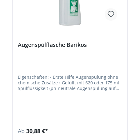
Augenspülflasche Barikos
Eigenschaften: • Erste Hilfe Augenspülung ohne
chemische Zusätze • Gefüllt mit 620 oder 175 ml
Spülflüssigkeit (ph-neutrale Augenspülung auf
Wasserbasis) • Ergonomisch geformte
Augenmulde • Anatomischer Sprühkopf mit
patentiertem Kippventil • 100 % Fail safe • In
versiegeltem Zustand 2 Jahre haltbar – keine
Verkeimungsgefahr Einsatzbereiche: Universelle
Augendusche, ohne weitere Kenntnis über den
ins Auge gelangten Fremdstoff anwendbar
Ab
30,88 €*
Zulassung/Norm: EU-Verordnung für
Medizinprodukte sowie; DIN-EN Norm 15154-4