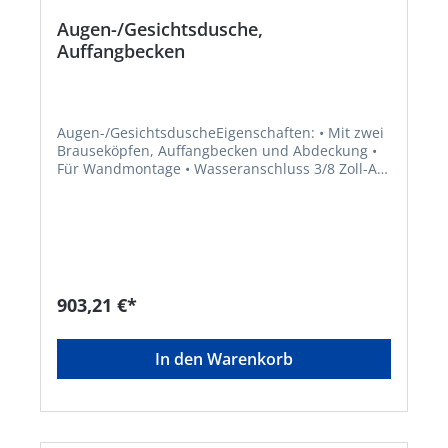
Augen-/Gesichtsdusche,
Auffangbecken
Augen-/GesichtsduscheEigenschaften: • Mit zwei
Brauseköpfen, Auffangbecken und Abdeckung •
Für Wandmontage • Wasseranschluss 3/8 Zoll-AG,
Volumenstrom 14 l/min • DVGW Zulassung
(Deutscher Verband des Gas- und Wasserfaches)
Zulassung/Norm: gemäß DIN EN 15154-
2:2006Hersteller: B-SAFETY GmbH, Oststraße 85,
22844 Norderstedt, DE, +494053809270, info@b-
safety.com
903,21 €*
In den Warenkorb