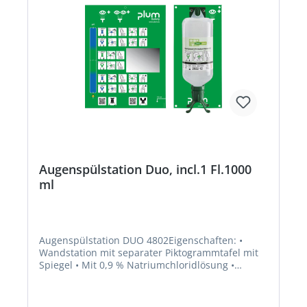
Augenspülstation Duo, incl.1 Fl.1000
ml
Augenspülstation DUO 4802Eigenschaften: •
Wandstation mit separater Piktogrammtafel mit
Spiegel • Mit 0,9 % Natriumchloridlösung •
Ausgestattet mit Augenaufsatz zum
gleichzeitigen Spülen beider Augen • Haltbarkeit:
3 Jahre • DIN EN 15154-4 Inhalt: 1000 ml