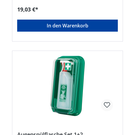
mit aufgeschraubtem Trichter und Trichterdeckel
• Ideal zum Mitführen in Brust- oder
19,03 €*
Manteltasche geeignet • Lange Lagerfähigkeit
ohne jeglichen Wartungsaufwand •
Medizinprodukt Zulassung/Norm: DIN EN 15154-
In den Warenkorb
4Hersteller: Ekastu Safety GmbH, Schänzle 8,
71332 Waiblingen, DE, +4971519750990,
info@ekastu.de
Augenspülflasche Set 1+2