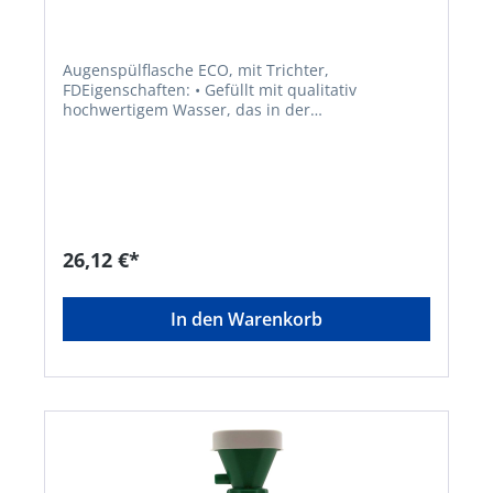
Augenspülflasche ECO, mit Trichter,
FDEigenschaften: • Gefüllt mit qualitativ
hochwertigem Wasser, das in der
Keimvermehrung verhindert wurde • Ohne
chemische Zusätze • Für sofortiges Ausspülen
nach Augenunfällen • Einfache Handhabung und
sofort einsatzbereit • Liegend oder mit zurück
geneigtem Kopf einsetzbar • PE-Flasche mit
aufgeschraubtem Trichter und Trichterdeckel •
Versiegelt und auslaufsicher • Lange
26,12 €*
Lagerfähigkeit ohne jeglichen Wartungsaufwand
• Medizinprodukt Zulassung/Norm: DIN EN
15154-4Hersteller: Ekastu Safety GmbH, Schänzle
In den Warenkorb
8, 71332 Waiblingen, DE, +4971519750990,
info@ekastu.de