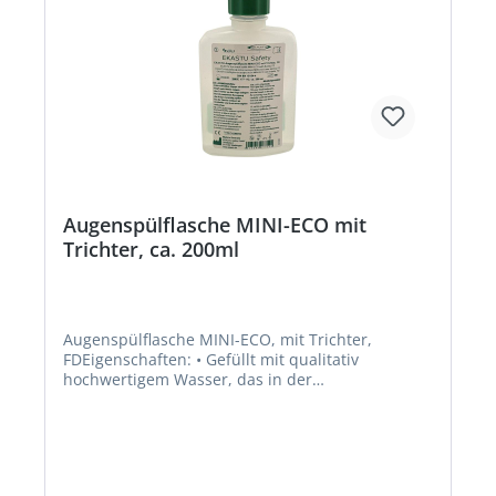
Augenspülflasche MINI-ECO mit
Trichter, ca. 200ml
Augenspülflasche MINI-ECO, mit Trichter,
FDEigenschaften: • Gefüllt mit qualitativ
hochwertigem Wasser, das in der
Keimvermehrung verhindert wurde • Ohne
chemische Zusätze • Für sofortiges Ausspülen
nach Augenunfällen • Einfache Handhabung,
versiegelt und auslaufsicher • Liegend oder mit
zurück geneigtem Kopf einsetzbar • PE-Flasche