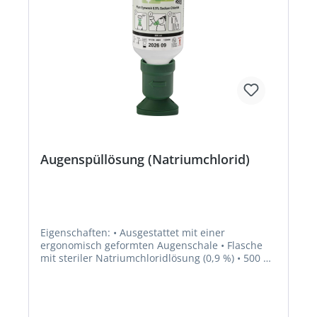
Augenspüllösung (Natriumchlorid)
Eigenschaften: • Ausgestattet mit einer
ergonomisch geformten Augenschale • Flasche
mit steriler Natriumchloridlösung (0,9 %) • 500 ml
Flasche auch zur Auffüllung der
Augenspülstationen und der QuickSafe Box • 200
ml für den mobilen Einsatz z.B. im
Werkzeugkasten, Erste-Hilfe-Kasten und