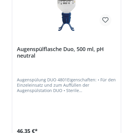
Augenspülflasche Duo, 500 ml, pH
neutral
Augenspülung DUO 4801Eigenschaften: • Für den
Einzeleinsatz und zum Auffüllen der
Augenspülstation DUO • Sterile
Phosphatpufferlösung (4,9 %) für die schnelle
Neutralisation von Säuren und Alkali •
Ausgestattet mit Augenaufsatz zum
gleichzeitigen Spülen beider Augen • Haltbarkeit:
3 Jahre • DIN EN 15154-4 Inhalt: 500 mlHersteller:
Plum Safety ApS, Mandelalleen 1, 5610 Assens,
DK, +4564712112, info@plum.eu
46,35 €*