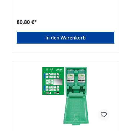
NaClHersteller: Plum Safety ApS, Mandelalleen 1,
5610 Assens, DK, +4564712112, info@plum.eu
80,80 €*
In den Warenkorb