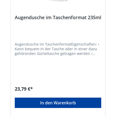
Augendusche im Taschenformat 235ml
Augendusche im TaschenformatEigenschaften: •
Kann bequem in der Tasche oder in einer dazu
gehörenden Gürteltasche getragen werden •
Benutzerfreundlich, Flasche öffnet sich mit
einem einzigen Handgriff • Wirkt neutralisierend
bei Alkalien und Säuren • Mit ergonomischer
Augenschale für reichlich Spülfluss • Haltbarkeit:
4,5 Jahre Inhalt: 235 ml steril isotonisch
gepufferte Kochsalzlösung ohne
Konservierungsmittel, für Einmal-Gebrauch
23,79 €*
Maße: B 66 x H 160 x T 45 mmHersteller: Orkla
Wound Care AB, P.O. Box 1336, 171 26 Solna, SE,
+46101426400, firstaid@cederroth.com
In den Warenkorb