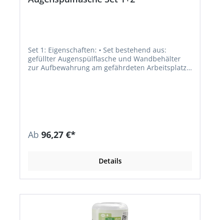
Set 1: Eigenschaften: • Set bestehend aus:
gefüllter Augenspülflasche und Wandbehälter
zur Aufbewahrung am gefährdeten Arbeitsplatz •
Flasche in versiegeltem Zustand 2 Jahre haltbar •
Wandbehälter aus grünem Kunststoff, mit
transparentem Deckel • Abmessungen: 180 x 78 x
320 mm Einsatzbereiche: Universelle
Augendusche, ohne weitere Kenntnis über den
ins Auge gelangten Fremdstoff anwendbar Set 2:
Eigenschaften: • Set bestehend aus: 2
Ab
96,27 €*
Augenspülflaschen und Wandbehälter zur
Aufbewahrung am gefährdeten Arbeitsplatz •
Flaschen in versiegeltem Zustand 2 Jahre haltbar
Details
• Wandbehälter aus grünem Kunststoff, mit
transparentem Deckel • Abmessungen: 280 x 78 x
320 mm Einsatzbereiche: Universelle
Augendusche, ohne weitere Kenntnis über den
ins Auge gelangten Fremdstoff anwendbar