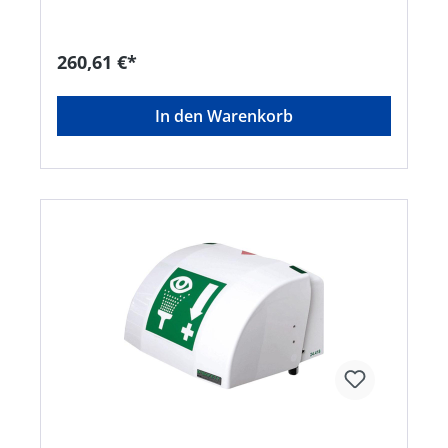
500 ml DUO, • 1 x Plum Augenspülung NaCl 500
ml DUO • 5 Stck. Quick Rinse 20 ml
Augenspülampullen, • 1 x Quick Fix Pflaster Refill
260,61 €*
mit 45 Stck. elastischen Pflastern Hinweis:
Lieferung inkl. Anwendungshinweisen und
Befestigungsmaterial. Mit separater
In den Warenkorb
Piktogrammtafel mit Spiegel.Hersteller: Plum
Safety ApS, Mandelalleen 1, 5610 Assens, DK,
+4564712112, info@plum.eu