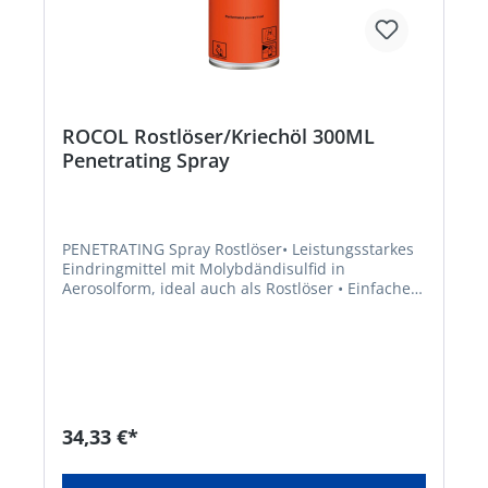
ROCOL Rostlöser/Kriechöl 300ML
Penetrating Spray
PENETRATING Spray Rostlöser• Leistungsstarkes
Eindringmittel mit Molybdändisulfid in
Aerosolform, ideal auch als Rostlöser • Einfaches
Auftragen des Schmierstoffes • Mit
Molybdändisulfid, welches vor weiterer Korrosion
schütztSignalwort: Gefahr Gefahrenhinweise:
H222: Extrem entzündbares Aerosol;H229:
Behälter steht unter Druck: Kann bei Erwärmung
bersten EUH066: Wiederholter Kontakt kann zu
spröder oder rissiger Haut führen. Hinweis: Nur
34,33 €*
für industrielle oder gewerbliche
VerwendungHersteller: ITW Industrial Solutions,
Am Eichenbach 14, 73054 Eislingen/Fils, DE,