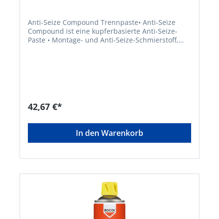
Anti-Seize Compound Trennpaste• Anti-Seize
Compound ist eine kupferbasierte Anti-Seize-
Paste • Montage- und Anti-Seize-Schmierstoff,
der Aufnahme und Festfressen selbst bei nassen,
schmutzigen und korrosiven Bedingungen
verhindert • Für alle statischen
Befestigungselemente und
MechanismenSignalwort: Achtung
Gefahrenhinweise: H410: Sehr giftig für
Wasserorganismen mit langfristiger Wirkung
42,67 €*
Hinweis: Nur für industrielle oder gewerbliche
VerwendungHersteller: ITW Industrial Solutions,
Am Eichenbach 14, 73054 Eislingen/Fils, DE,
In den Warenkorb
+49704196340, info@itwindustrialsolutions.com