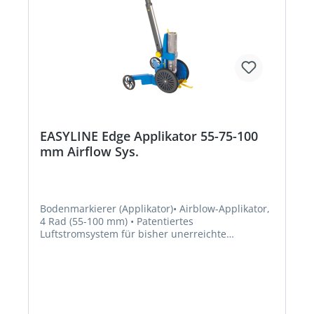
EASYLINE Edge Applikator 55-75-100
mm Airflow Sys.
Bodenmarkierer (Applikator)• Airblow-Applikator,
4 Rad (55-100 mm) • Patentiertes
Luftstromsystem für bisher unerreichte
Randschärfe der Linien • Mittels einer speziellen
Düsen- und Verwirbelungstechnik wird der
Sprühnebel hart begrenzt, somit ist eine
Tropfenbildung ausgeschlossen • Randscharfe
Linien, kaum Sprühnebel, ein Gerät, das nicht
verschmutzt • Griff des Applikators für leichteres