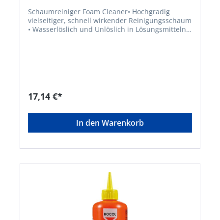
Schaumreiniger Foam Cleaner• Hochgradig
vielseitiger, schnell wirkender Reinigungsschaum
• Wasserlöslich und Unlöslich in Lösungsmitteln •
Wirksame Anti-Stick-Eigenschaften • Zum
Entfernen von Schmutz und Fett von einer
Vielzahl nicht poröser Oberflächen •
Zertifizierungen: NSF A1, Kosher, Halal •
Temperaturbeständigkeit: –200°C bis
270°CSignalwort: Gefahr Gefahrenhinweise:
H229: Behälter steht unter Druck: Kann bei
17,14 €*
Erwärmung bersten;H222: Extrem entzündbares
Aerosol;H319: Verursacht schwere Augenreizung
Hinweis: Nur für industrielle oder gewerbliche
In den Warenkorb
VerwendungHersteller: ITW Industrial Solutions,
Am Eichenbach 14, 73054 Eislingen/Fils, DE,
+49704196340, info@itwindustrialsolutions.com