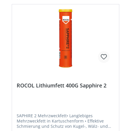
VerwendungHersteller: ITW Industrial Solutions,
Am Eichenbach 14, 73054 Eislingen/Fils, DE,
+49704196340, info@itwindustrialsolutions.com
ROCOL Lithiumfett 400G Sapphire 2
SAPHIRE 2 Mehrzweckfett• Langlebiges
Mehrzweckfett in Kartuschenform • Effektive
Schmierung und Schutz von Kugel-, Wälz- und