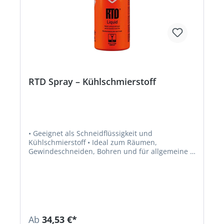
RTD Spray – Kühlschmierstoff
• Geeignet als Schneidflüssigkeit und
Kühlschmierstoff • Ideal zum Räumen,
Gewindeschneiden, Bohren und für allgemeine •
Verbessert die Oberflächengüte • Erhöht die
Werkzeuglebensdauer • Für alle Metalle geeignet,
u. a. gehärtete Stähle, Nimonic-Sorten und
Titanlegierungen
Ab
34,53 €*