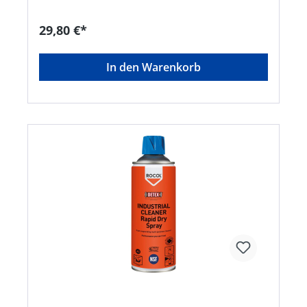
bersten;H222: Extrem entzündbares
Aerosol;H336: Kann Schläfrigkeit und
29,80 €*
Benommenheit verursachen;H411: Giftig für
Wasserorganismen, mit langfristiger Wirkung
Hinweis: Nur für industrielle oder gewerbliche
In den Warenkorb
VerwendungHersteller: ITW Industrial Solutions,
Am Eichenbach 14, 73054 Eislingen/Fils, DE,
+49704196340, info@itwindustrialsolutions.com