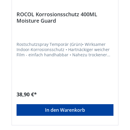
ROCOL Korrosionsschutz 400ML
Moisture Guard
Rostschutzspray Temporär (Grün)• Wirksamer
Indoor-Korrosionsschutz • Hartnäckiger weicher
Film - einfach handhabbar • Nahezu trockener
Film - zieht weder Schmutz noch Staub an •
Besonders wirksam in feuchten Umgebungen •
Für den vorübergehenden Indoor-Schutz von
Komponenten wie z. B. Lagern, Zahnrädern,
PressteilenSignalwort: Gefahr Gefahrenhinweise:
H336: Kann Schläfrigkeit und Benommenheit
verursachen;H412: Schädlich für
38,90 €*
Wasserorganismen, mit langfristiger
Wirkung;H315: Verursacht Hautreizungen;H229:
Behälter steht unter Druck: Kann bei Erwärmung
In den Warenkorb
bersten;H222: Extrem entzündbares Aerosol
EUH066: Wiederholter Kontakt kann zu spröder
oder rissiger Haut führen. Hinweis: Nur für
industrielle oder gewerbliche