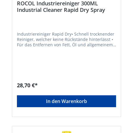
ROCOL Industriereiniger 300ML
Industrial Cleaner Rapid Dry Spray
Industriereiniger Rapid Dry• Schnell trocknender
Reiniger, welcher keine Rückstände hinterlässt •
Für das Entfernen von Fett, Öl und allgemeinem
Werkstattschmutz von unterschiedlichsten
Oberflächen • Zertifizierungen: NSF K1, Kosher,
HalalSignalwort: Gefahr Gefahrenhinweise: H229:
Behälter steht unter Druck: Kann bei Erwärmung
bersten;H411: Giftig für Wasserorganismen, mit
langfristiger Wirkung;H222: Extrem entzündbares
Aerosol;H336: Kann Schläfrigkeit und
28,70 €*
Benommenheit verursachen;H319: Verursacht
schwere Augenreizung;H315: Verursacht
Hautreizungen Hinweis: Nur für industrielle oder
In den Warenkorb
gewerbliche VerwendungHersteller: ITW
Industrial Solutions, Am Eichenbach 14, 73054
Eislingen/Fils, DE, +49704196340,
info@itwindustrialsolutions.com