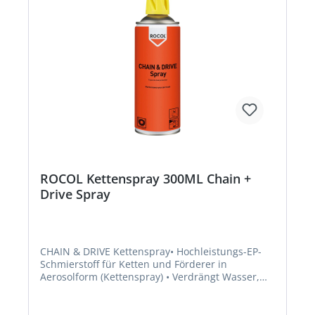
ROCOL Kettenspray 300ML Chain +
Drive Spray
CHAIN & DRIVE Kettenspray• Hochleistungs-EP-
Schmierstoff für Ketten und Förderer in
Aerosolform (Kettenspray) • Verdrängt Wasser,
penetriert, schmiert und schützt vor Korrosion
auf wirksame Weise, insbesondere bei nassen
und aggressiven BedingungenSignalwort: