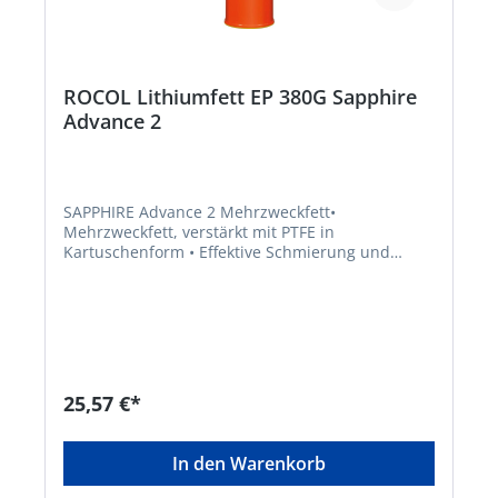
ROCOL Lithiumfett EP 380G Sapphire
Advance 2
SAPPHIRE Advance 2 Mehrzweckfett•
Mehrzweckfett, verstärkt mit PTFE in
Kartuschenform • Effektive Schmierung und
Schutz von Kugel-, Wälz- und Gleitlagern •
Besonders geeignet für hohe Geschwindigkeiten
wie in elektrische Motoren und in
LüfterlagerHersteller: ITW Industrial Solutions,
Am Eichenbach 14, 73054 Eislingen/Fils, DE,
+49704196340, info@itwindustrialsolutions.com
25,57 €*
In den Warenkorb