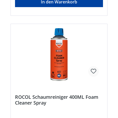
In den Warenkorb
+49704196340, info@itwindustrialsolutions.com
ROCOL Schaumreiniger 400ML Foam
Cleaner Spray