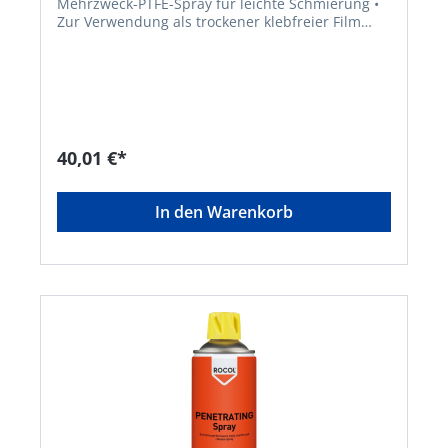
Mehrzweck-PTFE-Spray für leichte Schmierung •
Zur Verwendung als trockener klebfreier Film
oder zur leichten Schmierung • Zertifizierungen:
NSF H1, Kosher, Halal • Temperaturbeständigkeit:
–200 °C bis +270 °C Hinweis: Einsatz in der
Nahrungsmittel- und Getränkeindustrie möglich,
wo hygienisch unbedenkliche Schmierstoffe
notwendig sind.Signalwort: Gefahr
Gefahrenhinweise: H222: Extrem entzündbares
40,01 €*
Aerosol;H319: Verursacht schwere
Augenreizung;H229: Behälter steht unter Druck:
Kann bei Erwärmung bersten EUH066:
In den Warenkorb
Wiederholter Kontakt kann zu spröder oder
rissiger Haut führen. Hinweis: Nur für
industrielle oder gewerbliche
VerwendungHersteller: ITW Industrial Solutions,
Am Eichenbach 14, 73054 Eislingen/Fils, DE,
+49704196340, info@itwindustrialsolutions.com