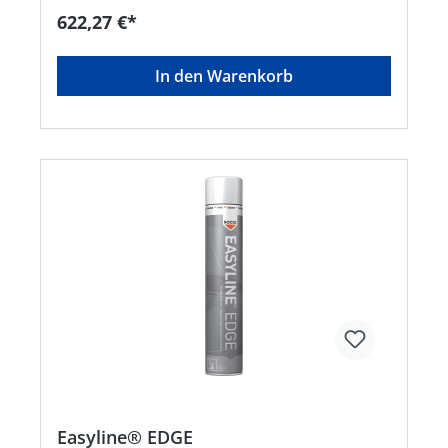
Arbeiten verstellbar • Applikator demontierbar
622,27 €*
für sicheres Einlagern und Transportieren
Lieferumfang: Inkl. Transportbox und
BatterieHersteller: ITW Industrial Solutions, Am
In den Warenkorb
Eichenbach 14, 73054 Eislingen/Fils, DE,
+49704196340, info@itwindustrialsolutions.com
Easyline® EDGE