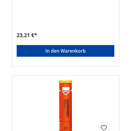
Gleitlagern aller ArtHersteller: ITW Industrial
Solutions, Am Eichenbach 14, 73054
Eislingen/Fils, DE, +49704196340,
info@itwindustrialsolutions.com
23,21 €*
In den Warenkorb