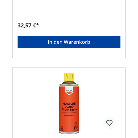
Achtung Gefahrenhinweise: H229: Behälter steht
unter Druck: Kann bei Erwärmung bersten;H223:
Entzündbares Aerosol;H336: Kann Schläfrigkeit
und Benommenheit verursachen EUH066:
32,57 €*
Wiederholter Kontakt kann zu spröder oder
rissiger Haut führen.;EUH208: Enthält
Amines,C10-14-tert-alkyl(68955-53-3). Kann
In den Warenkorb
allergische Reaktionen hervorrufen. Hinweis: Nur
für industrielle oder gewerbliche
VerwendungHersteller: ITW Industrial Solutions,
Am Eichenbach 14, 73054 Eislingen/Fils, DE,
+49704196340, info@itwindustrialsolutions.com