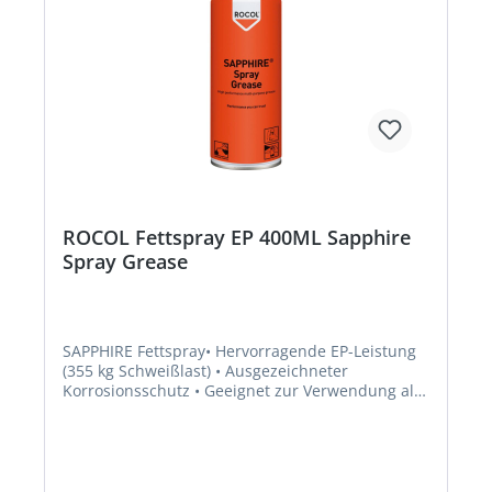
ROCOL Fettspray EP 400ML Sapphire
Spray Grease
SAPPHIRE Fettspray• Hervorragende EP-Leistung
(355 kg Schweißlast) • Ausgezeichneter
Korrosionsschutz • Geeignet zur Verwendung als
elektrischer Kontaktschmierstoff • Ideal für
Linearlager • Temperaturbestndigkeit: –50 °C bis
200 °CSignalwort: Gefahr Gefahrenhinweise:
H315: Verursacht Hautreizungen;H229: Behälter
steht unter Druck: Kann bei Erwärmung