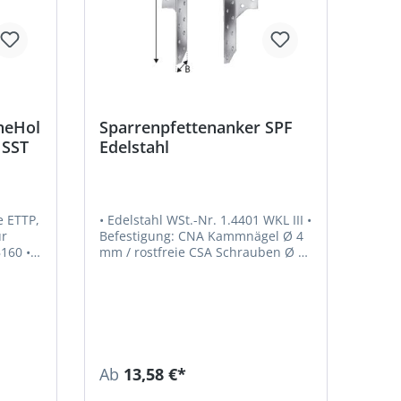
neHol
Sparrenpfettenanker SPF
 SST
Edelstahl
 ETTP,
• Edelstahl WSt.-Nr. 1.4401 WKL III •
Befestigung: CNA Kammnägel Ø 4
160 •
mm / rostfreie CSA Schrauben Ø 5
mm • ETA-07/0137 Hinweis:
B230 •
Sparrenpfettenanker SPF,
er T-
Edelstahl, sind ab 1 Stück
binders
erhältlich!
sfreie
Ab
13,58 €*
e am