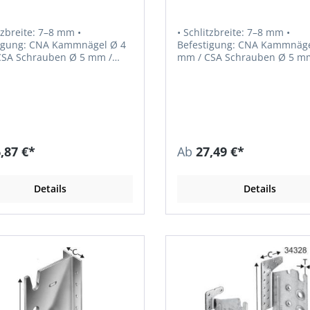
tzbreite: 7–8 mm •
• Schlitzbreite: 7–8 mm •
igung: CNA Kammnägel Ø 4
Befestigung: CNA Kammnäge
SA Schrauben Ø 5 mm /
mm / CSA Schrauben Ø 5 m
Ø 12 mm • Löcher: Ø 5
Stabdübel Ø 8 + 12 mm • Löcher: Ø
TA-07/0245 • DoP-
5 mm • ETA-07/0245
45
,87 €*
Ab
27,49 €*
Details
Details