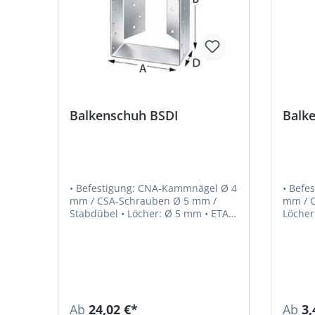
Balkenschuh BSDI
Balk
• Befestigung: CNA-Kammnägel Ø 4
• Befe
mm / CSA-Schrauben Ø 5 mm /
mm / C
Stabdübel • Löcher: Ø 5 mm • ETA-
Löcher:
06/0270
06/027
Ab
24,02 €*
Ab
3,