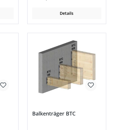
5 mm / Ø 13 mm • ETA-07/0245 •
DoP-e07/0245 Hinweis:
Details
Balkenträger BTN, Edelstahl, sind
ab 1 Stück erhältlich!
Balkenträger BTC