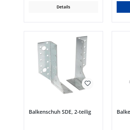
Univer
Details
Federr
Einstellen • Erfo
Zubehö
Nutfrä
Simpso
Vergöl
Nauhei
info@s
Balkenschuh SDE, 2-teilig
Balk