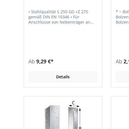
• Stahlqualität S 250 GD +Z 275
* ~ Bolzenlöcher Ø 11 mm ** ~
gemäß DIN EN 10346 • Für
Bolzenlöcher
Anschlüsse von Nebenträger an
Bolzen
Hauptträger • Können problemlos
Befestigung: CN
für viele Trägerbreiten ab 60mm
mm / C
eingesetzt werden, weil sie sich an
jede Breite anpassen lassen • Die
Nebenträgerhöhe sollte nicht mehr
als das 1,5-fache der
Balkenschuhhöhe betragen • CNA-
Ab
9,29 €*
Ab
2,
Kammnägel Ø 4mm • CSA-
Schrauben Ø 5mm • Bolzen Ø 13
mm • CE gekennzeichnet • ETA–
Details
06/0270; ETA-06/0106