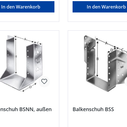
sal-Schiebeschlitten mit
Anschluss mit 10mm Sichtfu
In den Warenkorb
In den Warenkorb
asterung für leichtes
T-förmigen Platte am Haupttr
rderliches
Leichtes Einstellen des
r: Kopierhülse Ø 30 mm,
Schiebeanschlags in den
ser Ø 16 mHersteller:
Langlöchern auf die gewüns
n Strong-Tie GmbH, Hubert-
Passverbindergröße bzw. di
st-Str. 6-14, 61231 Bad
entsprechenden
m, DE, +49603286800,
FräslängeHersteller: Simpso
trongtie.com
Strong-Tie GmbH, Hubert-Ver
Str. 6-14, 61231 Bad Nauhei
+49603286800, info@st
enschuh BSNN, außen
Balkenschuh BSS