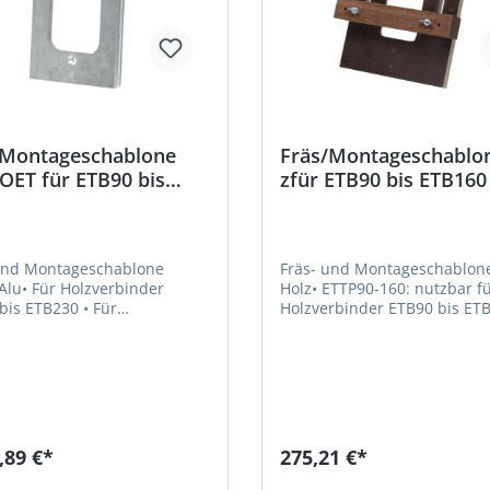
/Montageschablone
Fräs/Montageschablo
OET für ETB90 bis
zfür ETB90 bis ETB160
29
und Montageschablone
Fräs- und Montageschablone
lu• Für Holzverbinder
Holz• ETTP90-160: nutzbar für
s ETB230 • Für
Holzverbinder ETB90 bis ETB
aues Einfräsen der T-
ETTP190-230: nutzbar für
en Platte des Passverbinders
Holzverbinder ETB190 bis ET
auptträger für einen
Für maßgenaues Einfräsen d
osen Anschluss •
förmigen Platte des Passver
naue und verdrehungsfreie
in den Hauptträger für einen
e der Einschubplatte am
fugenlosen Anschluss •
räger und bei einem
Passgenaue und verdrehung
,89 €*
275,21 €*
uss mit 10 mm Sichtfuge der
Montage der Einschubplatt
igen Platte am Hauptträger •
Nebenträger und bei einem