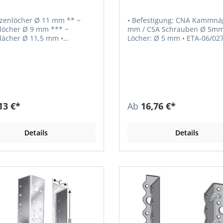
• Befestigung: CNA Kammnä
 Ø 9 mm *** ~
mm / CSA Schrauben Ø 5mm 
lächer Ø 11,5 mm •
Löcher: Ø 5 mm • ETA-06/
A-Kammnägel Ø 4
SA Schrauben Ø 5 mm /
Bolzen • Löcher: Ø 5 mm
13 €*
Ab
16,76 €*
Details
Details