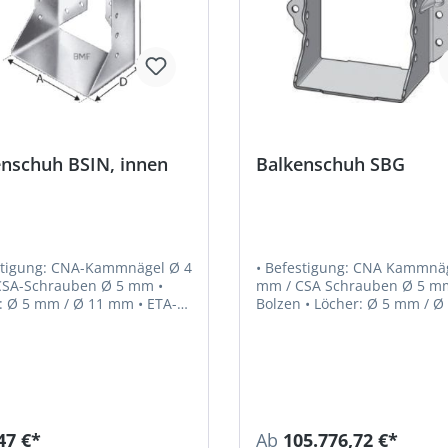
enschuh BSIN, innen
Balkenschuh SBG
stigung: CNA-Kammnägel Ø 4
• Befestigung: CNA Kammnä
SA-Schrauben Ø 5 mm •
mm / CSA Schrauben Ø 5 m
 Ø 5 mm / Ø 11 mm • ETA-
Bolzen • Löcher: Ø 5 mm / Ø 11 mm
0
• ETA-06/0270
47 €*
Ab
105.776,72 €*