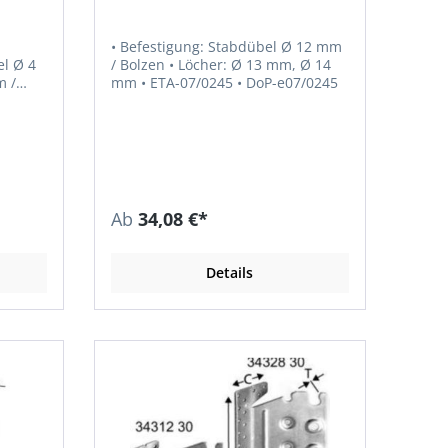
• Befestigung: Stabdübel Ø 12 mm
l Ø 4
/ Bolzen • Löcher: Ø 13 mm, Ø 14
m /
mm • ETA-07/0245 • DoP-e07/0245
Ab
34,08 €*
Details