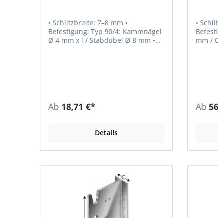
• Schlitzbreite: 7–8 mm •
• Schli
Befestigung: Typ 90/4: Kammnägel
Befest
Ø 4 mm x l / Stabdübel Ø 8 mm •
mm / C
Löcher: Typ 90/4: Ø 5 mm / Ø 8,5
Stabdübel 
mm • Befestigung: Typ 120–240/4:
mm, Ø 13 mm • E
Kammnägel Ø 4 mm x l / Stabdübel
e07/02
Ø 12 mm • Löcher: Typ 120–240/4:
Ø 5 mm / Ø 13 mm • ETA-07/0245
Ab
18,71 €*
Ab
56
Details