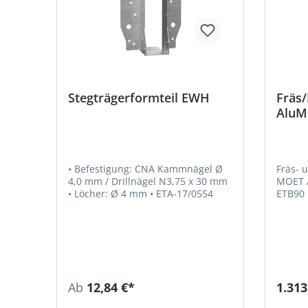
Stegträgerformteil EWH
Fräs
AluM
ETB2
• Befestigung: CNA Kammnägel Ø
Fräs- 
4,0 mm / Drillnägel N3,75 x 30 mm
MOET A
• Löcher: Ø 4 mm • ETA-17/0554
ETB90 bi
maßgen
förmig
in den H
fugenl
Passge
Montag
Nebent
Ab
12,84 €*
1.313
Anschl
T-förm