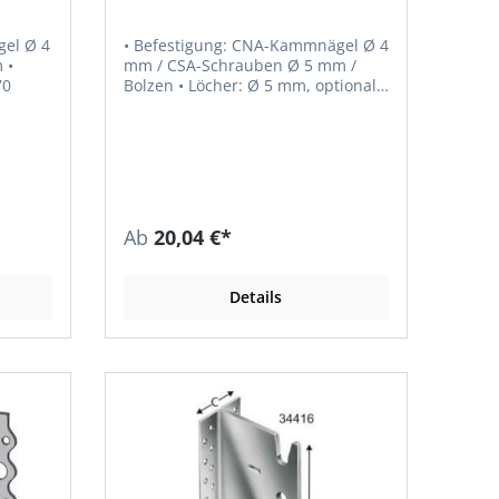
gel Ø 4
• Befestigung: CNA-Kammnägel Ø 4
•
mm / CSA-Schrauben Ø 5 mm /
0270
Bolzen • Löcher: Ø 5 mm, optional:
Ø 9 mm / Ø 11 mm oder Ø 13 mm •
ETA-06/0270
Ab
20,04 €*
Details