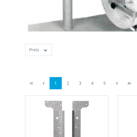
Preis
1
2
3
4
5