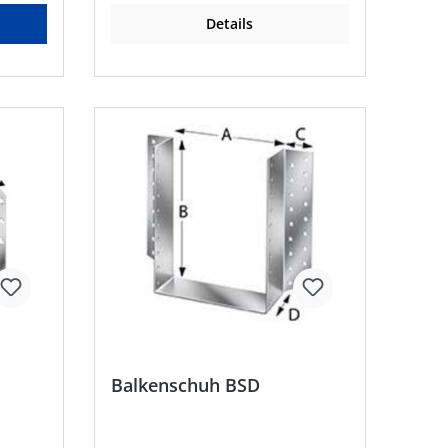
ge der
Details
äger •
chte
e
n
gölst-
m, DE,
rongtie.com
Balkenschuh BSD