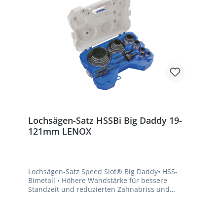
Lochsägen-Satz HSSBi Big Daddy 19-
121mm LENOX
Lochsägen-Satz Speed Slot® Big Daddy• HSS-
Bimetall • Höhere Wandstärke für bessere
Standzeit und reduzierten Zahnabriss und
optimiertes Zahndesign (T3-Technologie) •
Längere, schärfere Zähne für einen schnelleren
Schnitt in Holz • Schneidet auch Metall