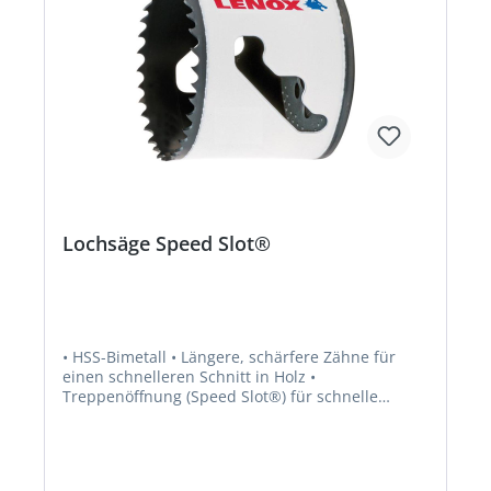
Lochsäge Speed Slot®
• HSS-Bimetall • Längere, schärfere Zähne für
einen schnelleren Schnitt in Holz •
Treppenöffnung (Speed Slot®) für schnelle
Entfernung des Bohrkerns • Höhere Wandstärke
für bessere Standzeit und reduzierten
Zahnabriss und optimiertes Zahndesign (T3-
Technologie) • Schneidet auch Metall problemlos