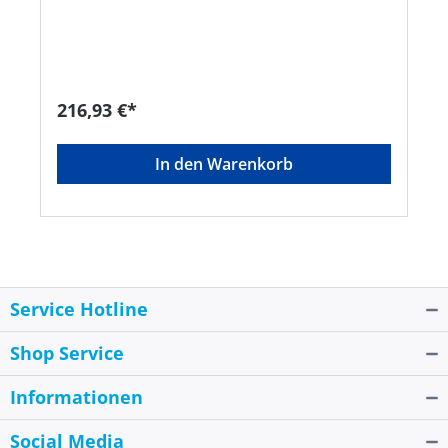
Längere, schärfere Zähne für einen schnelleren
Schnitt in Holz • Schneidet auch Metall
problemlos • Treppenöffnung (Speed Slot®) für
schnelle Entfernung des Bohrkerns Lieferung: Im
Kunststoffkoffer. Inhalt: 6 Lochsägen Ø 19; 22; 29;
38; 44; 68 mm 2 Aufnahmeschäfte 2L, 5L (
216,93 €*
einschl. Zentrierbohrer) 1 HalteadapterHersteller:
Stanley Black & Decker Outdoor GmbH,
Wiesenstraße 9, 66129 Saarbrücken, DE,
In den Warenkorb
+496805790, mtdeurope@mtdproducts.com
Service Hotline
Shop Service
Informationen
Social Media