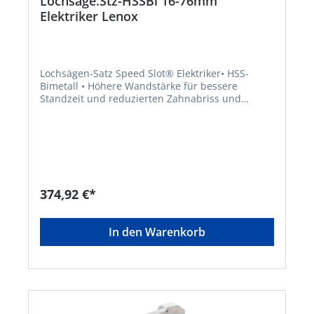
Lochsäge.Stz-HSSBi 16-76mm
Elektriker Lenox
Lochsägen-Satz Speed Slot® Elektriker• HSS-
Bimetall • Höhere Wandstärke für bessere
Standzeit und reduzierten Zahnabriss und
optimiertes Zahndesign (T3-Technologie) •
Längere, schärfere Zähne für einen schnelleren
Schnitt in Holz • Schneidet auch Metall
problemlos • Treppenöffnung (Speed Slot®) für
schnelle Entfernung des Bohrkerns Lieferung: Im
Kunststoffkoffer. Inhalt: 12 Lochsägen Ø 16; 19;
22; 25; 29; 32; 35; 38; 44; 51; 68; 76 mm 2
374,92 €*
Aufnahmeschäfte 1L, 2L (einschl. Zentrierbohrer)
2 Pilotbohrer 4322 1 Pilotbohrer 56 PDHersteller:
Stanley Black & Decker Outdoor GmbH,
In den Warenkorb
Wiesenstraße 9, 66129 Saarbrücken, DE,
+496805790, mtdeurope@mtdproducts.com