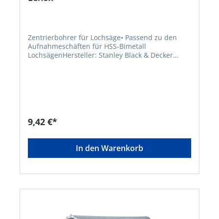
Zentrierbohrer für Lochsäge• Passend zu den
Aufnahmeschäften für HSS-Bimetall
LochsägenHersteller: Stanley Black & Decker
Outdoor GmbH, Wiesenstraße 9, 66129
Saarbrücken, DE, +496805790,
mtdeurope@mtdproducts.com
9,42 €*
In den Warenkorb