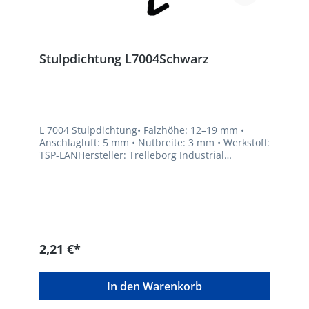
Stulpdichtung L7004Schwarz
L 7004 Stulpdichtung• Falzhöhe: 12–19 mm •
Anschlagluft: 5 mm • Nutbreite: 3 mm • Werkstoff:
TSP-LANHersteller: Trelleborg Industrial
Solutions, Hermann-Kemper-Str. 12, 49762
Lathen, DE, +495933924112, info@trelleborg.com
2,21 €*
In den Warenkorb