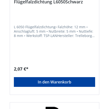
Flügelfalzdichtung L6050Schwarz
L 6050 Flügelfalzdichtung• Falzhöhe: 12 mm •
Anschlagluft: 5 mm • Nutbreite: 5 mm • Nuttiefe:
8 mm • Werkstoff: TSP-LANHersteller: Trelleborg
Industrial Solutions, Hermann-Kemper-Str. 12,
49762 Lathen, DE, +495933924112,
info@trelleborg.com
2,07 €*
In den Warenkorb