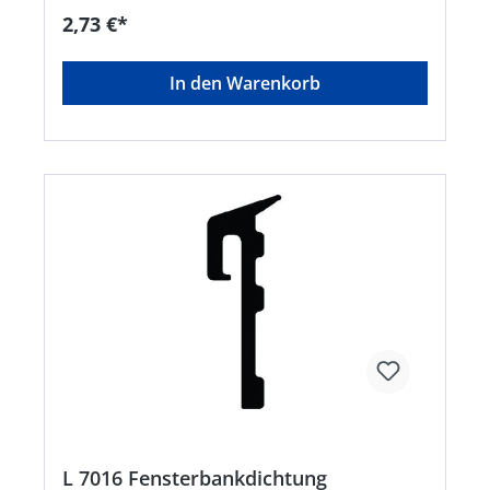
Kopfhöhe: 7 mm • Anschlagluft/Spalt: 5
2,73 €*
mmHersteller: Trelleborg Industrial Solutions,
Hermann-Kemper-Str. 12, 49762 Lathen, DE,
+495933924112, info@trelleborg.com
In den Warenkorb
L 7016 Fensterbankdichtung