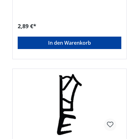
+495933924112, info@trelleborg.com
2,89 €*
In den Warenkorb