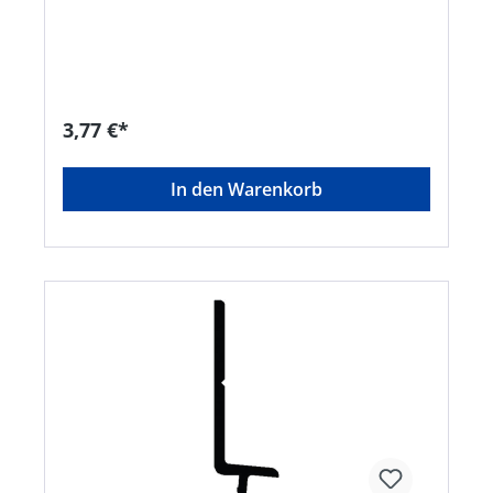
Kemper-Str. 12, 49762 Lathen, DE,
+495933924112, info@trelleborg.com
3,77 €*
In den Warenkorb