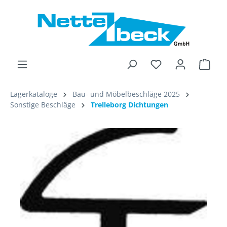
alt springen
Ware
Lagerkataloge
Bau- und Möbelbeschläge 2025
Sonstige Beschläge
Trelleborg Dichtungen