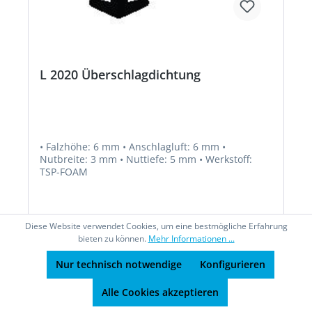
L 2020 Überschlagdichtung
• Falzhöhe: 6 mm • Anschlagluft: 6 mm •
Nutbreite: 3 mm • Nuttiefe: 5 mm • Werkstoff:
TSP-FOAM
Diese Website verwendet Cookies, um eine bestmögliche Erfahrung
bieten zu können.
Mehr Informationen ...
Nur technisch notwendige
Konfigurieren
Ab
1,16 €*
Alle Cookies akzeptieren
Details