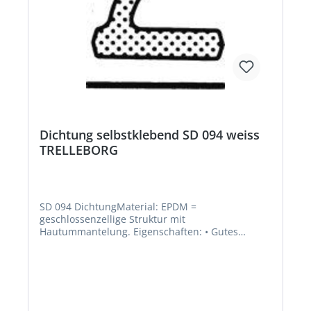
Dichtung selbstklebend SD 094 weiss
TRELLEBORG
SD 094 DichtungMaterial: EPDM =
geschlossenzellige Struktur mit
Hautummantelung. Eigenschaften: • Gutes
Rückstellvermögen • Selbstklebend • Verträglich
mit allen umweltfreundlichen Lacken •
Temperaturbeständig –0 °C bis +100 °C •
Alterungs-, witterungs-, licht-, riss- und
ozonbeständig • Selbstklebend, zum Nachrüsten
alter Fenster und Türen • Falzbreite: 9 mm •