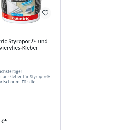
ric Styropor®- und
iervlies-Kleber
chsfertiger
sionskleber für Styropor®
rtschaum. Für die
eckenplatten,
peten, Isolierplatten (z. B.
®) und Zierprofilen im
h. • Leicht zu
iten •
mbeständig • Verbrauch:
 - 900 g pro m² - je nach
 €*
gsstärke und
rundbeschaffenheit