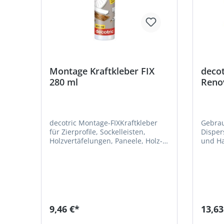
Montage Kraftkleber FIX
decot
280 ml
Renov
decotric Montage-FIXKraftkleber
Gebrau
für Zierprofile, Sockelleisten,
Disper
Holzvertäfelungen, Paneele, Holz-
und Ha
und PVC-Leisten, Dekor- und
Verklebung von D
Dämmplatten, keramische Fliesen
Unterta
u. ä. Für sichere Verklebungen auf
Depron
Holz, Beton, Putz, Stein, Metall und
Innenbereic
ähnlichen Untergründen. •
verarbe
Befestigung ohne Schrauben und
Feuchtrau
Nägel • Hohe Anfangshaftung •
ca. 500
9,46 €*
13,63
Lösungsmittelfrei • Für innen und
Auftra
außen • Nach Aushärtung
Unterg