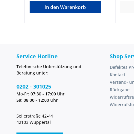
temperaturbeständig von –20 °C
In den Warenkorb
bis +70
°CGefahrenhinweise:EUH208:
Enthält 1,2-BENZISOTHIAZOL-3(2H)-
ON ; Gemisch aus 5-CHLOR-2-
METHYL-2H-ISOTHIAZOL-3-ON und
2-METHYL-2H-ISOTHIAZOL-3-ON
(3:1). Kann allergische Reaktionen
hervorrufen.
Service Hotline
Shop Ser
Telefonische Unterstützung und
Defektes Pr
Beratung unter:
Kontakt
Versand- u
0202 - 301025
Rückgabe
Mo-Fr: 07:30 - 17:00 Uhr
Widerrufsre
Sa: 08:00 - 12:00 Uhr
Widerrufsf
Seilerstraße 42-44
42103 Wuppertal