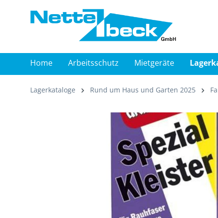
springen
Zur Hauptnavigation springen
Home
Arbeitsschutz
Mietgeräte
Lagerk
Lagerkataloge
Rund um Haus und Garten 2025
Fa