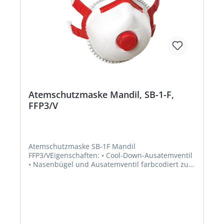
Atemschutzmaske Mandil, SB-1-F,
FFP3/V
Atemschutzmaske SB-1F Mandil
FFP3/VEigenschaften: • Cool-Down-Ausatemventil
• Nasenbügel und Ausatemventil farbcodiert zur
Identifikation der jeweiligen Klasse • Stufenlos
verstellbare Bebänderung • Breite,
anschmiegsame, baumwollgefütterte
Innendichtlippe Zulassung/Norm: EN
149:2001+A1:2009 Schutzfaktor: Schutz gegen
giftige und hochgiftige Partikel bis zum 30-fachen