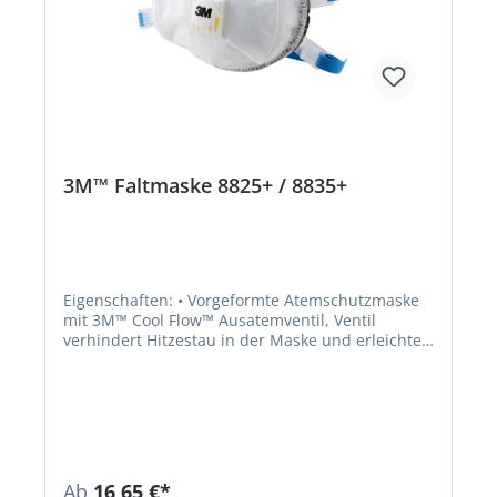
3M™ Faltmaske 8825+ / 8835+
Eigenschaften: • Vorgeformte Atemschutzmaske
mit 3M™ Cool Flow™ Ausatemventil, Ventil
verhindert Hitzestau in der Maske und erleichtert
das Atmen • Extrabreite, einstellbare
Bebänderung zur individuellen Anpassung •
Farbcodierte Ventilbeschriftung zur Erkennung
der Schutzstufe • Schutz gegen feste und
flüssige, nicht flüchtige Aerosole und Partikel •
Sehr guter Tragekomfort • Gepolsterte
Nasenbügel • Kompatibel mit Schutzbrillen •
Ab
16,65 €*