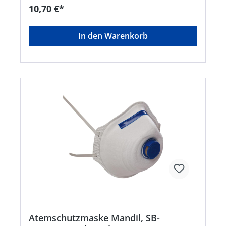
des GrenzwertesHersteller: Ekastu Safety GmbH,
10,70 €*
Schänzle 8, 71332 Waiblingen, DE,
+4971519750990, info@ekastu.de
In den Warenkorb
Atemschutzmaske Mandil, SB-