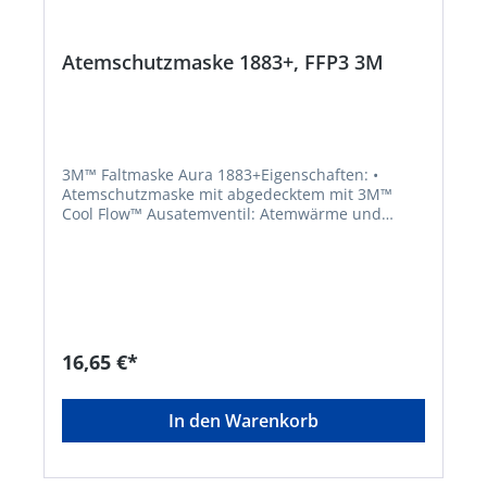
Atemschutzmaske 1883+, FFP3 3M
3M™ Faltmaske Aura 1883+Eigenschaften: •
Atemschutzmaske mit abgedecktem mit 3M™
Cool Flow™ Ausatemventil: Atemwärme und
Feuchtigkeit entweichen • Neu entwickeltes
Filtervlies für geringen Atemwiderstand •
Bebänderung farbcodiert: Einsatzlimit: 30-facher
Grenzwert für Partikel (rot) • Zwei-Wege-
Atemschutz • Resistent gegen Flüssigkeitsspritzer
• Höchster Schutz vor luftgetragenen
Schadstoffen • Siegelpunkte auf der Oberseite
16,65 €*
reduzieren das Beschlagen von Brillen • Optimale
Passform und idealer Dichtsitz • Hohe und
zuverlässige Filterung von Partikeln • Kinnlasche
In den Warenkorb
für leichtes Positionieren der Maske • 3-teiliges
Design für Tragekomfort und problemloses
Sprechen • Flach faltbar und platzsparend • Mit