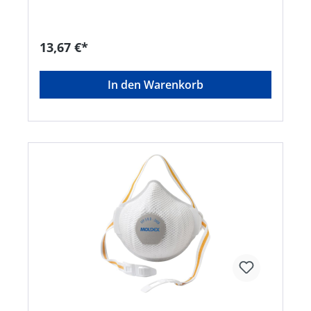
Kondensation der Ausatemluft • Hautverträgliche
Rundum-Dichtlippe verbessert den Sitz, bietet
ein Optimum an Tragekomfort und kann
gereinigt und desinfiziert werden •
13,67 €*
Wiederverwendbar: Maske darf mehr als eine
Schicht getragen werden • Faltfilter-Technologie
für mehr als 50 % geringeren Einatemwiderstand
In den Warenkorb
• PVC-frei • Erfüllt die Anforderungen der
zusätzlichen Dolomitstaubprüfung: weniger
Atemwiderstand bei längerer Nutzungszeit
Anwendungsbereiche: Schutz gegen ungiftige
Stäube und Aerosole auf Wasser- und Ölbasis,
CMR-Stoffe und luftgetragene biologische;
Arbeitsstoffe der Risikogruppen 2 und 3 bei
vorliegender Gefährdungsbeurteilung
Zulassung/Norm: EN 149:2001 + A1:2009
Filterklasse: FFP2 R DHersteller: Moldex/Metric AG
& Co. KG, Tübinger Str. 50, 72141
Walddorfhäslach, DE, +497127810102,
service@moldex-europe.com