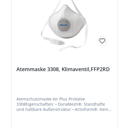
Anwendungsbereiche: FFP2: Schutz gegen
gesundheitsschädliche Stäube, Rauch und
Aerosole auf Wasser- und Ölbasis, zusätzlich
gegen krebserzeugende Stoffe, radioaktive
Partikel sowie luftgetragene biologische
Arbeitsstoffe der Risikogruppe 3 und Enzyme nur
nach Gefährdungsbeurteilung. FFP3: Schutz
gegen gesundheitsschädliche und
krebserzeugenden Stäube, Rauch und Aerosole
aus Wasser- und Ölbasis, zusätzlich gegen
radioaktive Partikel sowie luftgetragene
biologische Arbeisstoffe der Risikogruppe 3 und
Enzyme. Zulassung/Norm: EN 149:2001 + A1:2009
Atemmaske 3308, Klimaventil,FFP2RD
Atemschutzmaske Air Plus ProValve
3308Eigenschaften: • DuraMesh®: Standhafte
und haltbare Außenstruktur • ActivForm®: Kein
Nasenbügel notwendig, Maske passt sich
automatisch unterschiedlichen Gesichtstypen an
• ProValve: integriertes Ventil, verringert die