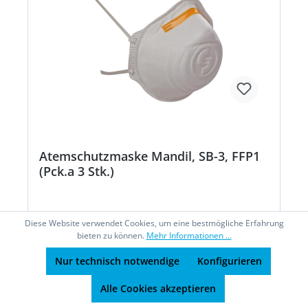
Atemschutzmaske Mandil, SB-3, FFP1
(Pck.a 3 Stk.)
Diese Website verwendet Cookies, um eine bestmögliche Erfahrung
Atemschutzmaske SB-3 Mandil
bieten zu können.
Mehr Informationen ...
FFP1Eigenschaften: • Nasenbügel farbcodiert zur
Identifikation der jeweiligen Klasse
Nur technisch notwendige
Konfigurieren
Zulassung/Norm: EN 149:2001+A1:2009
Schutzfaktor: Schutz gegen inerte Partikel bis
Alle Cookies akzeptieren
zum 4-fachen des GrenzwertesHersteller: Ekastu
Safety GmbH, Schänzle 8, 71332 Waiblingen, DE,