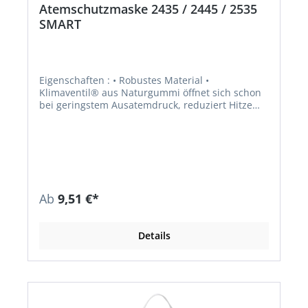
Atemschutzmaske 2435 / 2445 / 2535
SMART
Eigenschaften : • Robustes Material •
Klimaventil® aus Naturgummi öffnet sich schon
bei geringstem Ausatemdruck, reduziert Hitze
und Feuchtigkeit in der Maske • DuraMesh®:
Masken mit standhafter und haltbarer
Außenstruktur • ActivForm®: Maske passt sich
automatisch unterschiedlichen Gesichtstypen an
• Kein manuelles Anpassen erforderlich • Clip:
Einfaches Auf- und Absetzen, Maske kann in
Pausen bequem um den Nacken getragen
Ab
9,51 €*
werden • Nasendichtlippe verbessert den
Dichtsitz und bietet optimalen Tragekomfort •
PVC-frei • Einmaliger Gebrauch, komfortabel und
Details
formstabil für eine Schicht • Erfüllt die
Anforderungen der zusätzlichen
Dolomitstaubprüfung: geringerer
Atemwiderstand für lange Zeit • Mit Klimaventil,
Aktivkohleschicht und Rundumbebänderung für
einfaches Aufsetzen, Absetzen und Justieren