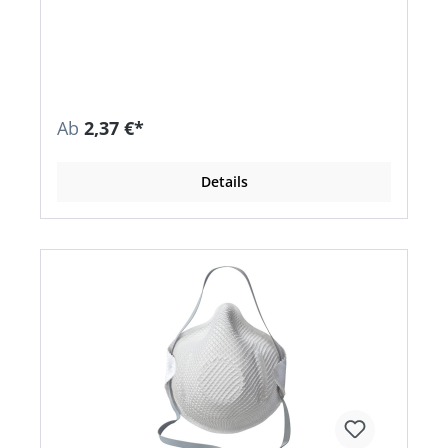
ActivForm®: kein Nasenbügel notwendig • Maske
passt sich automatisch unterschiedlichen
Gesichtstypen an • Kein manuelles Anpassen
erforderlich • PVC-frei • Einmaliger Gebrauch,
komfortabel und formstabil für eine Schicht •
Erfüllt die Anforderungen der zusätzlichen
Dolomitstaubprüfung: weniger Atemwiderstand
Ab
2,37 €*
bei längerer Nutzungszeit •
Rundumbebänderung für einfaches Aufsetzen,
Absetzen und Justieren Anwendungsbereiche:
Details
Gegen ungiftige Stäube und Aerosole auf
Wasser- und Ölbasis. Nicht gegen CMR-Stoffe,
radioaktive Partikel, Enzyme, sowie luftgetragene
biologische Arbeitsstoffe der Risikogruppen 2
und 3, bis zum 4-fachen Allgemeinen Grenzwert
(AGW). Zulassung/Norm: EN 149:2001 + A1:2009