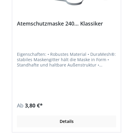
Atemschutzmaske 240... Klassiker
Eigenschaften: • Robustes Material • DuraMesh®:
stabiles Maskengitter hält die Maske in Form •
Standhafte und haltbare Außenstruktur •
ActivForm®: kein Nasenbügel notwendig • Maske
passt sich automatisch den unterschiedlichen
Gesichtstypen an • Kein manuelles Anpassen
erforderlich • PVC-frei • Einmaliger Gebrauch,
komfortabel und formstabil für eine Schicht •
Erfüllt die Anforderungen der zusätzlichen
Dolomitstaubprüfung: weniger Atemwiderstand
Ab
3,80 €*
bei längerer Nutzungszeit • Mit
Rundumbebänderung für einfaches Aufsetzen,
Absetzen und Justieren Anwendungsbereiche:
Details
Schutz gegen gesundheitsschädliche Stäube,
Rauch und Aerosole auf Wasser- und Ölbasis,