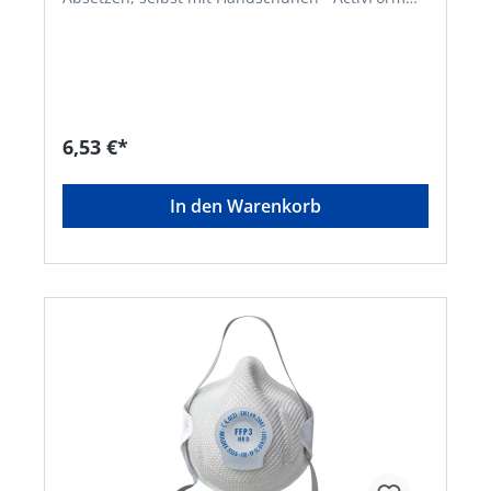
Maske passt sich automatisch unterschiedlichen
Gesichtstypen an • Kein manuelles Anpassen und
Nasenbügel nötig • DuraMesh®: Standhafte und
haltbare Außenstruktur • Klimaventil® öffnet sich
schon bei geringstem Ausatemdruck, reduziert
Hitze und Feuchtigkeit in der Maske •
Nasendichtlippe und einstellbare Bebänderung
6,53 €*
verbessern Dichtsitz und bieten optimalen
Tragekomfort • Anforderungen der
Dolomitstaubprüfung erfüllt, geringerer
In den Warenkorb
Atemwiderstand für lange Zeit • PVC-frei • Für
den einmaligen Gebrauch: Komfortabel und
formstabil die ganze Schicht • Flexibler
Befestigungsarm für gleichmäßige
Druckverteilung auf das Band und einen
sicheren Sitz der Maske Anwendungsbereiche:
Schutz gegen Feinstaub, Rauch und Aerosole auf
Wasser- und Ölbasis Zulassung/Norm: EN
149:2001 + A1:2009Hersteller: Moldex/Metric AG
& Co. KG, Tübinger Str. 50, 72141
Walddorfhäslach, DE, +497127810102,
service@moldex-europe.com