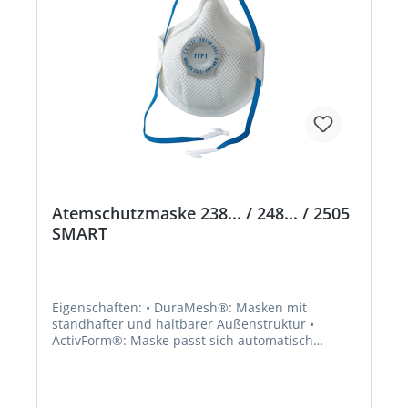
Atemschutzmaske 238... / 248... / 2505
SMART
Eigenschaften: • DuraMesh®: Masken mit
standhafter und haltbarer Außenstruktur •
ActivForm®: Maske passt sich automatisch
unterschiedlichen Gesichtstypen an • Clip:
Einfaches Auf- und Absetzen, Maske kann in
Pausen bequem um den Nacken getragen
werden • Nasendichtlippe verbessert den