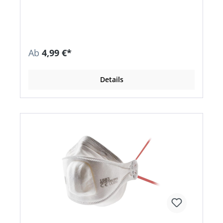
den Ohren • Hoher Tragekomfort • Anpassbarer
Nasenbügel für individuelle Anpassung ans
Gesicht Anwendungsbereiche: Arbeiten in
medizinischen oder pflegerischen Bereichen
Zulassung/Norm: EN 14683:2019 + AC:2019
Ab
4,99 €*
Details