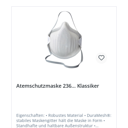
Schutzbrillen kombinierbar • Hygienische
Einzelverpackung schützt die Maske vor
Kontamination Anwendungsbereiche :
Krankenhäuser, pharmazeutische Industrie,
Laboratorien, Rettungsdienste Zulassung/Norm:
EN 149:2001+A1:2009, EN 14683:2005Hersteller:
3M Deutschland GmbH, Carl-Schurz-Str.1, 41460
Neuss, DE, +492131140,
3m.premiumcustomer.dach@mmm.com
Atemschutzmaske 236... Klassiker
Eigenschaften: • Robustes Material • DuraMesh®:
stabiles Maskengitter hält die Maske in Form •
Standhafte und haltbare Außenstruktur •