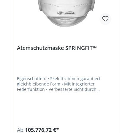
Atemschutzmaske SPRINGFIT™
Eigenschaften: • Skelettrahmen garantiert
gleichbleibende Form • Mit integrierter
Federfunktion • Verbesserte Sicht durch
niedriges Profil • Horizontal faltbar für optimale
Abdichtung • Anpassbar an alle Kopfgrößen und
Formen • Innenskelett aus Polypropylen •
Eingeschweißtes Nasenstück gewährleistet
engere Passform und minimiert Hautreizungen •
TYPHOON™-Ventil reduziert bei gleichzeitig
vermindertem Atemwiderstand Wärmestau bei
Ab
105.776,72 €*
heißen oder feuchten Bedingungen •