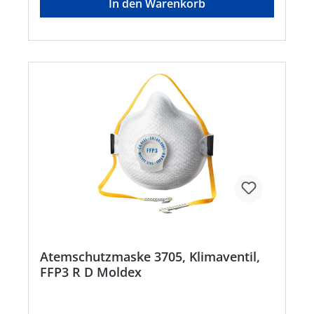
In den Warenkorb
formstabil für eine Schicht • Erfüllt die
Anforderungen der zusätzlichen
Dolomitstaubprüfung: weniger Atemwiderstand
bei längerer Nutzungszeit • Hohe
Aufnahmekapazität, lange Haltbarkeit •
Einstellbarer Verschluss: Leichtes Auf- und
Absetzen der Maske, einstellbarer Clip für
optimalen Sitz und Tragekomfort
Anwendungsbereiche: FFP3: Schutz gegen
gesundheitsschädliche und krebserzeugenden
Stäube, Rauch und Aerosole aus Wasser- und
Ölbasis, zusätzlich gegen radioaktive Partikel
sowie luftgetragene biologische Arbeisstoffe der
Risikogruppe 3 und Enzyme. Zulassung/Norm: EN
149:2001 + A1:2009Hersteller: Moldex/Metric AG
& Co. KG, Tübinger Str. 50, 72141
Walddorfhäslach, DE, +497127810102,
service@moldex-europe.com
Atemschutzmaske 3705, Klimaventil,
FFP3 R D Moldex