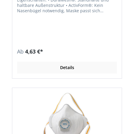
haltbare Außenstruktur • ActivForm®: Kein
Nasenbügel notwendig, Maske passt sich
automatisch unterschiedlichen Gesichtstypen an
• Maske mit Faltfilter-Technologie: 260 % mehr
Filterfläche bei mehr als 50 % geringerem
Einatemwiderstand • Komfortable
Nasendichtlippe • PVC-frei • Einzeln verpackt •
Einmaliger Gebrauch, komfortabel und
formstabil für eine Schicht • Erfüllt die
Ab
4,63 €*
Anforderungen der zusätzlichen
Dolomitstaubprüfung: weniger Atemwiderstand
bei längerer Nutzungszeit • Hohe
Details
Aufnahmekapazität, lange Haltbarkeit •
Bebänderung mit Clip für einfaches Aufsetzen,
Absetzen und Justieren Anwendungsbereiche:
FFP2: Schutz gegen gesundheitsschädliche
Stäube, Rauch und Aerosole auf Wasser- und
Ölbasis, zusätzlich gegen krebserzeugende
Stoffe, radioaktive Partikel sowie luftgetragene
biologische Arbeitsstoffe der Risikogruppe 3 und
Enzyme nur nach Gefährdungsbeurteilung. FFP3:
Schutz gegen gesundheitsschädliche und
krebserzeugenden Stäube, Rauch und Aerosole
aus Wasser- und Ölbasis, zusätzlich gegen