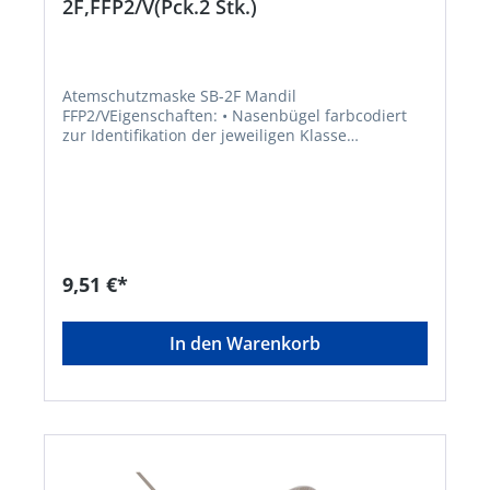
2F,FFP2/V(Pck.2 Stk.)
Atemschutzmaske SB-2F Mandil
FFP2/VEigenschaften: • Nasenbügel farbcodiert
zur Identifikation der jeweiligen Klasse
Zulassung/Norm: EN 149:2001+A1:2009
Schutzfaktor: Schutz gegen mindergiftige bzw.
gesundheitsschädliche Partikel bis zum 10-
fachen des GrenzwertesHersteller: Ekastu Safety
GmbH, Schänzle 8, 71332 Waiblingen, DE,
+4971519750990, info@ekastu.de
9,51 €*
In den Warenkorb