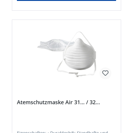
Absetzen und Justieren Anwendungsbereiche:
Schutz gegen gesundheitsschädliche und
krebserzeugenden Stäube, Rauch und Aerosole
aus Wasser- und Ölbasis, zusätzlich gegen
radioaktive Partikel sowie luftgetragene
biologische Arbeisstoffe der Risikogruppe 3 und
Enzyme. Zulassung/Norm: EN 149:2001 +
A1:2009Hersteller: Moldex/Metric AG & Co. KG,
Tübinger Str. 50, 72141 Walddorfhäslach, DE,
+497127810102, service@moldex-europe.com
Atemschutzmaske Air 31... / 32...
Eigenschaften: • DuraMesh®: Standhafte und