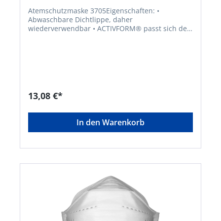
Atemschutzmaske 3705Eigenschaften: •
Abwaschbare Dichtlippe, daher
wiederverwendbar • ACTIVFORM® passt sich der
Gesichtsform automatisch an - kein Nasenbügel
notwendig! • Ventex-Valve®, extra große Öffnung
reduziert Hitze und Feuchtigkeit
Anwendungsbereiche: Schutz gegen
gesundheitsschädliche und krebserzeugenden
Stäube, Rauch und Aerosole aus Wasser- und
Ölbasis, zusätzlich gegen radioaktive Partikel
13,08 €*
sowie luftgetragene biologische Arbeisstoffe der
Risikogruppe 3 und Enzyme Zulassung/Norm: EN
149:2001 Material: Schaumstoff-
In den Warenkorb
Rundumdichtlippe Filterklasse: FFP3 R
DHersteller: Moldex/Metric AG & Co. KG,
Tübinger Str. 50, 72141 Walddorfhäslach, DE,
+497127810102, service@moldex-europe.com