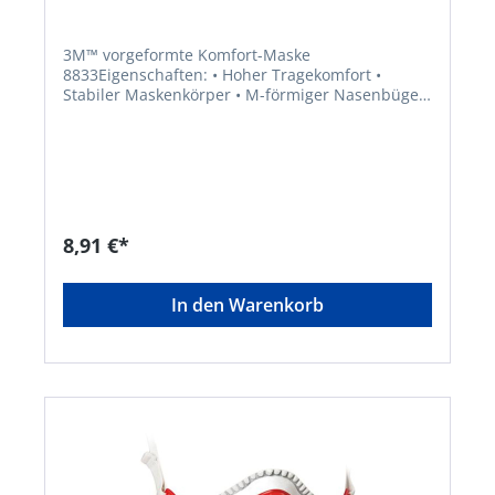
3M™ vorgeformte Komfort-Maske
8833Eigenschaften: • Hoher Tragekomfort •
Stabiler Maskenkörper • M-förmiger Nasenbügel
• Weiches, gepolstertes Innenvlies • Flexible
Abdichtung für einen sicheren, bequemen Sitz •
Höchster Schutz bei geringstmöglichem
Atemwiderstand • Mit 3M™ Cool Flow™
Ausatemventil Anwendungsbereiche: Industrielle
Arbeitsbedingungen, Bau, Landwirtschaft,
Metallbearbeitung, Asbestabbau
8,91 €*
Zulassung/Norm: EN 149:2001+A1:2009Hersteller:
3M Deutschland GmbH, Carl-Schurz-Str.1, 41460
Neuss, DE, +492131140,
In den Warenkorb
3m.premiumcustomer.dach@mmm.com