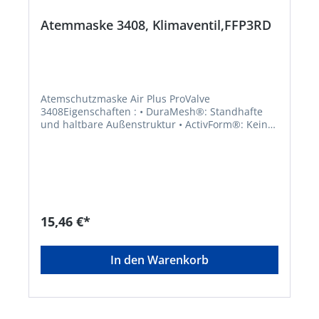
Atemmaske 3408, Klimaventil,FFP3RD
Atemschutzmaske Air Plus ProValve
3408Eigenschaften : • DuraMesh®: Standhafte
und haltbare Außenstruktur • ActivForm®: Kein
Nasenbügel notwendig, Maske passt sich
automatisch unterschiedlichen Gesichtstypen an
• ProValve: integriertes Ventil, verringert die
Kondensation der Ausatemluft • Hautverträgliche
Rundum-Dichtlippe verbessert den Sitz, bietet
ein Optimum an Tragekomfort und kann
gereinigt und desinfiziert werden •
15,46 €*
Wiederverwendbar: Maske darf mehr als eine
Schicht getragen werden • Faltfilter-Technologie
für mehr als 50 % geringeren Einatemwiderstand
In den Warenkorb
• PVC-frei • Erfüllt die Anforderungen der
zusätzlichen Dolomitstaubprüfung: weniger
Atemwiderstand bei längerer Nutzungszeit •
Einstellbarer Verschluss: Leichtes Auf- und
Absetzen der Maske, einstellbarer