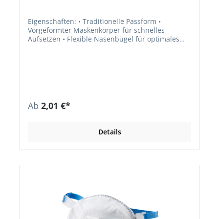
Eigenschaften: • Traditionelle Passform •
Vorgeformter Maskenkörper für schnelles
Aufsetzen • Flexible Nasenbügel für optimales
Anpassen • Innovatives Filtermedium für mehr
Schutz und geringen Atemwiderstand •
Kompatibel mit Schutzbrillen • Vordehnbare
Bänder zur Anpassung an alle Kopfgrößen •
Hinweis: Nicht zugelassen für krebserzeugende
Stoffe und Mikroorganismen
Anwendungsbereiche: unter anderem
Ab
2,01 €*
Bauwirtschaft, Arznei- und Pflanzenschutzmittel,
Landwirtschaft, Gartenbau, Lebensmittel,
Feinchemikalien, Umgang mit Gummi und Plastik,
Details
Laborarbeiten Zulassung/Norm: EN
149:2001+A1:2009