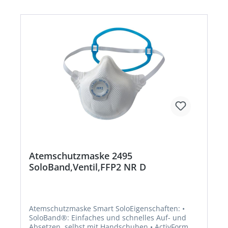
zusätzlich gegen krebserzeugende Stoffe,
radioaktive Partikel sowie luftgetragene
biologische Arbeitsstoffe der Risikogruppe 3 und
Enzyme nur nach Gefährdungsbeurteilung.
Zulassung/Norm: EN 149:2001 + A1:2009
Atemschutzmaske 2495
SoloBand,Ventil,FFP2 NR D
Atemschutzmaske Smart SoloEigenschaften: •
SoloBand®: Einfaches und schnelles Auf- und
Absetzen, selbst mit Handschuhen • ActivForm®: