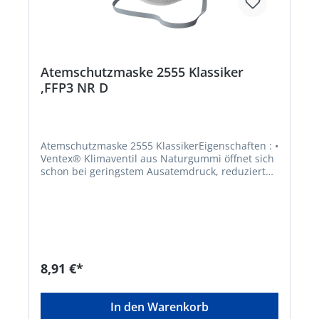
Atemschutzmaske 2555 Klassiker
,FFP3 NR D
Atemschutzmaske 2555 KlassikerEigenschaften : •
Ventex® Klimaventil aus Naturgummi öffnet sich
schon bei geringstem Ausatemdruck, reduziert
Hitze und Feuchtigkeit in der Maske •
DuraMesh®: stabiles Maskengitter hält die
Maske in Form • ActivForm®: kein Nasenbügel
notwendig • Maske passt sich automatisch
unterschiedlichen Gesichtstypen an • PVC-frei •
Einmaliger Gebrauch, komfortabel und
formstabil für eine Schicht • Erfüllt die
8,91 €*
Anforderungen der zusätzlichen
Dolomitstaubprüfung: weniger Atemwiderstand
bei längerer Nutzungszeit • Mit
In den Warenkorb
Rundumbebänderung für einfaches Aufsetzen,