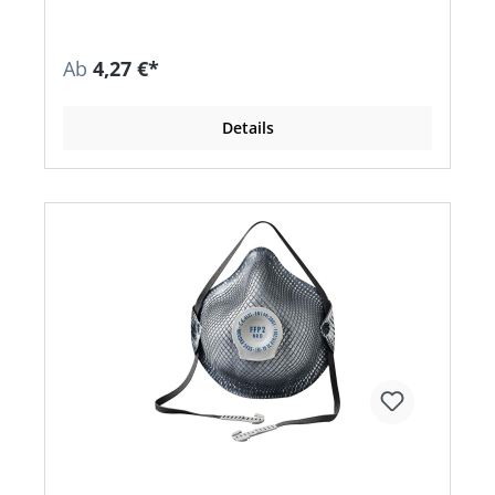
Dichtsitz • PVC-frei • Einmaliger Gebrauch,
komfortabel und formstabil für eine Schicht •
Erfüllt die Anforderungen der zusätzlichen
Ab
4,27 €*
Dolomitstaubprüfung: geringerer
Atemwiderstand für lange Zeit
Anwendungsbereiche: FFP1: Schutz gegen
Details
ungiftige Stäube und Aerosole auf Wasser- und
Ölbasis FFP2: Schutz gegen
gesundheitsschädliche Partikel auf Wasser- und
Ölbasis, nicht jedoch gegen krebserzeugende
Stoffe, radioaktive Partikel, luftgetragene
biologische Arbeitsstoffe der Risikogruppe 3 und
Enzyme. FFP3: Schutz gegen
gesundheitsschädliche und krebserzeugenden
Stäube, Rauch und Aerosole aus Wasser- und
Ölbasis, zusätzlich gegen radioaktive Partikel
sowie luftgetragene biologische Arbeisstoffe der
Risikogruppe 3 und Enzyme. Zulassung/Norm: EN
149:2001 + A1:2009