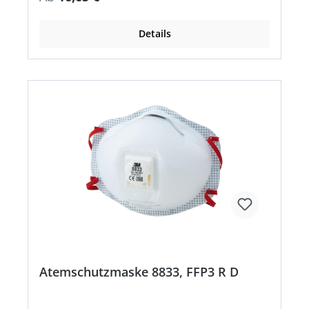
Erfüllt die Anforderungen für Masken, die für
mehr als eine Schicht verwendet werden dürfen •
Vergrößerte Filteroberfläche für eine längere
Details
Standzeit Anwendungsbereiche: unter anderem
Schweißarbeiten, Schutz vor quarzhaltigen
Stäuben, Bau, chemische Verarbeitung, Eisen-
und Stahlgießerei Zulassung/Norm: EN
149:2001+A1:2009, Dolomit-Staub-Prüfung (D)
Atemschutzmaske 8833, FFP3 R D