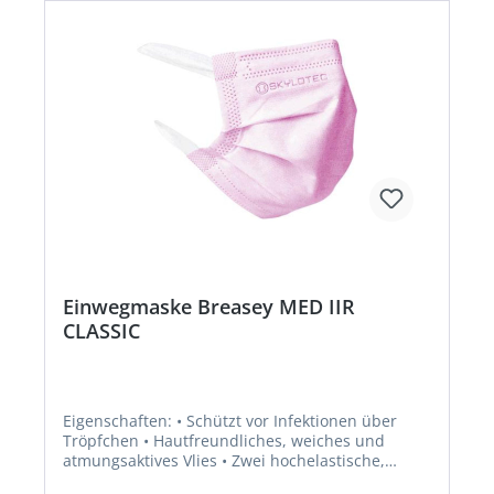
Clipbebänderung für optimalen Sitz und
Tragekomfort Anwendungsbereiche: FFP3: Schutz
gegen gesundheitsschädliche und
krebserzeugenden Stäube, Rauch und Aerosole
aus Wasser- und Ölbasis, zusätzlich gegen
radioaktive Partikel sowie luftgetragene
biologische Arbeisstoffe der Risikogruppe 3 und
Enzyme. Zulassung/Norm: EN 149:2001 +
A1:2009Hersteller: Moldex/Metric AG & Co. KG,
Tübinger Str. 50, 72141 Walddorfhäslach, DE,
+497127810102, service@moldex-europe.com
Einwegmaske Breasey MED IIR
CLASSIC
Eigenschaften: • Schützt vor Infektionen über
Tröpfchen • Hautfreundliches, weiches und
atmungsaktives Vlies • Zwei hochelastische,
flache Ohrbänder minimieren den Druck hinter