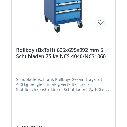
Rollboy (BxTxH) 605x695x992 mm 5
Schubladen 75 kg NCS 4040/NCS1060
Schubladenschrank Rollboy• Gesamttragkraft:
400 kg bei gleichmäßig verteilter Last •
Stahlblechkonstruktion • Schubladen: 2x 100 mm,
2x 150 mm, 1x 200 mm, B x T 500 x 600 mm •
Schubladen-Traglast: 75 kg • Schubladen mit
Vollauszug (VA): 100 % • Schließsystem Key Lock
mit Einzelschubladensperre inkl. 2 Schlüssel •
Schubladen-Griffleiste: mit großflächiger
Beschriftungsmöglichkeit • Ausstattung: 4-
seitiges Abrollband, Rillenmatte, Schiebestange,