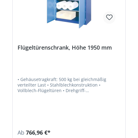
Flügeltürenschrank, Höhe 1950 mm
• Gehäusetragkraft: 500 kg bei gleichmäßig
verteilter Last • Stahlblechkonstruktion •
Vollblech-Flügeltüren • Drehgriff-
Sicherheitsschloss inkl. 2 Schlüssel • Mit 4
verzinkten Fachböden • Tragkaft pro Fachboden
100 kg • Farbe: Gehäuse in NCS S 4040-R70 B,
Fronten in NCS S 1060-R80 B
Ab
766,96 €*