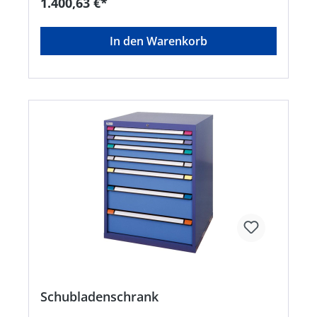
1.400,63 €*
Rollenträgerpaar mit Gummirollen Ø 100 mm •
Rollen-Tragkraft: 400 kg • Farbe: Gehäuse in NCS
S 4040-R70 B, Fronten in NCS S 1060-R80
In den Warenkorb
BHersteller: Thur Metall AG, Fabrikstraße 1, 8586
Erlen, CH, +41716586500, info@thurmetall.com
Schubladenschrank