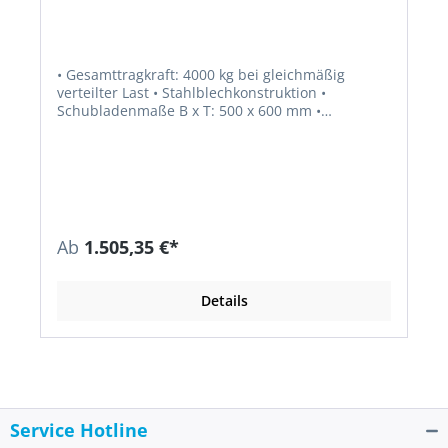
• Gesamttragkraft: 4000 kg bei gleichmäßig
verteilter Last • Stahlblechkonstruktion •
Schubladenmaße B x T: 500 x 600 mm •
Schubladen-Traglast: 75 kg • Schubladen mit
Vollauszug (VA): 100 % • Schubladen-Griffleiste:
mit großflächiger Beschriftungsmöglichkeit •
Schließsystem Key Lock mit
Einzelschubladensperre inkl. 2 Schlüssel • Farbe:
Gehäuse in NCS S 4040-R70 B, Fronten in NCS S
1060-R80 B
Ab
1.505,35 €*
Details
Service Hotline