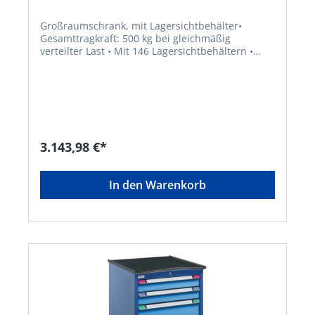
Großraumschrank, mit Lagersichtbehälter•
Gesamttragkraft: 500 kg bei gleichmäßig
verteilter Last • Mit 146 Lagersichtbehältern •
Hochwertige Stahlkonstruktion • Vollblech-
Flügeltüren mit Drehgriff-Sicherheitsschloss mit 2
Schlüsseln • 8 Fachböden, verzinkt, H x B: 1082 x
300 mm • 1 Fachboden, verzinkt, H x B: 1082 x
588 mm • 3 Schubladen, Fronthöhe 100 mm, 75
kg Tragkraft und 100 % Vollauszug • Schubladen-
Innenmaß: 900 x 400 mm • Lagersichtkasten gelb
3.143,98 €*
H x B: 15x 150 x 212 x 328 mm • Lagersichtkasten
blau H x B: 21x 125 x 150 x 125 mm •
Lagersichtkasten rot H x B: 70x 75 x 050 x 160 mm
In den Warenkorb
• Lagersichtkasten gelb H x B: 40x 50 x 102 x 80
mm • Farbe: Gehäuse in NCS S 4040-R70 B,
Fronten in NCS S 1060-R80 BHersteller: Thur
Metall AG, Fabrikstraße 1, 8586 Erlen, CH,
+41716586500, info@thurmetall.com