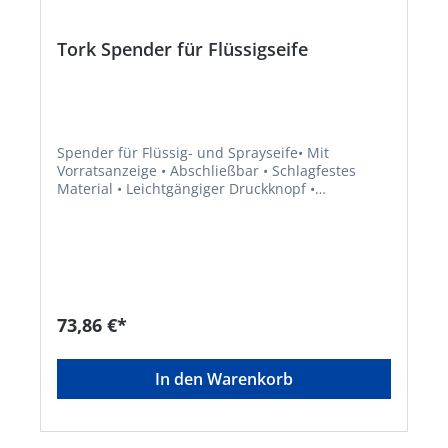
Tork Spender für Flüssigseife
Spender für Flüssig- und Sprayseife• Mit
Vorratsanzeige • Abschließbar • Schlagfestes
Material • Leichtgängiger Druckknopf •
Tropfsicheres, geschlossenes System • Material:
KunststoffHersteller: Essity Professional Hygiene
Germany GmbH, Sandhofer Str. 176, 68305
Mannheim, DE, +496217780,
torkmaster@essity.com
73,86 €*
In den Warenkorb