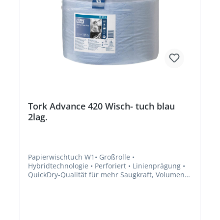
Tork Advance 420 Wisch- tuch blau
2lag.
Papierwischtuch W1• Großrolle •
Hybridtechnologie • Perforiert • Linienprägung •
QuickDry-Qualität für mehr Saugkraft, Volumen
und Reißfestigkeit • Rollenlänge: 510 mHersteller:
Essity Professional Hygiene Germany GmbH,
Sandhofer Str. 176, 68305 Mannheim, DE,
+496217780, torkmaster@essity.com