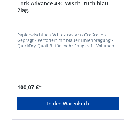
Tork Advance 430 Wisch- tuch blau
2lag.
Papierwischtuch W1, extrastark• Großrolle •
Geprägt • Perforiert mit blauer Linienprägung •
QuickDry-Qualität für mehr Saugkraft, Volumen
und Reißfestigkeit • Rollenlänge: 340 mHersteller:
Essity Professional Hygiene Germany GmbH,
Sandhofer Str. 176, 68305 Mannheim, DE,
+496217780, torkmaster@essity.com
100,07 €*
In den Warenkorb