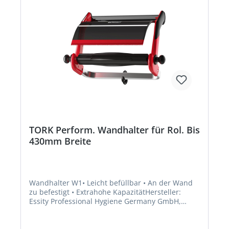
TORK Perform. Wandhalter für Rol. Bis
430mm Breite
Wandhalter W1• Leicht befüllbar • An der Wand
zu befestigt • Extrahohe KapazitätHersteller:
Essity Professional Hygiene Germany GmbH,
Sandhofer Str. 176, 68305 Mannheim, DE,
+496217780, torkmaster@essity.com