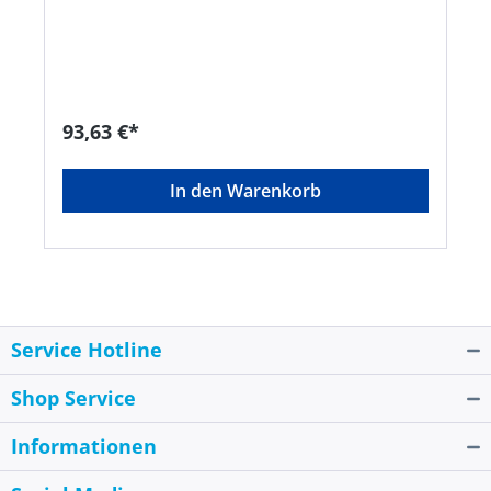
für geringeren Verbrauch • Geeignet für
Waschräume mit niedriger bis mittlerer
Besucherfrequenz • Einfaches Nachfüllen der
BündelHersteller: Essity Professional Hygiene
Germany GmbH, Sandhofer Str. 176, 68305
Mannheim, DE, +496217780,
torkmaster@essity.com
93,63 €*
In den Warenkorb
Service Hotline
Shop Service
Informationen