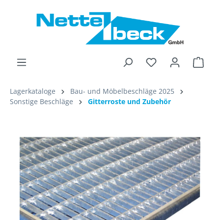
alt springen
Ware
Lagerkataloge
Bau- und Möbelbeschläge 2025
Sonstige Beschläge
Gitterroste und Zubehör