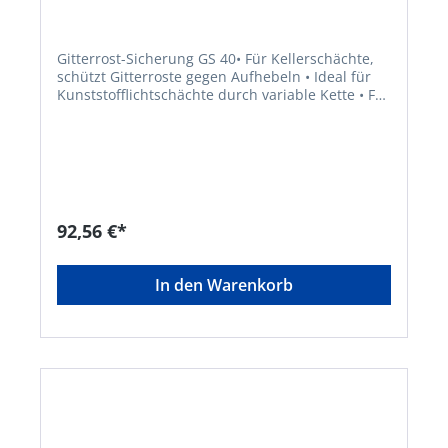
Gitterrost-Sicherung GS 40• Für Kellerschächte,
schützt Gitterroste gegen Aufhebeln • Ideal für
Kunststofflichtschächte durch variable Kette • Für
evtl. bestehende Fluchtwegvorschriften ist das
Spezialhangschloss schnell lösbar • Stabile,
große Halteplatten liegen auf Gitterrost und
Rahmen auf • Stabile Kette, 60 cm Länge •
Schlossabschirmung gegen unbefugte Angriffe
von oben • 2er-SetHersteller: ABUS August
Bremicker Söhne KG, Altenhofer Weg 25, 58300
92,56 €*
Wetter, DE, +4923356340, info@abus.de
In den Warenkorb