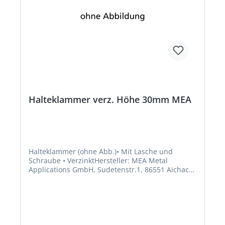
Halteklammer verz. Höhe 30mm MEA
Halteklammer (ohne Abb.)• Mit Lasche und
Schraube • VerzinktHersteller: MEA Metal
Applications GmbH, Sudetenstr.1, 86551 Aichach,
DE, +498251911811, info@meiser.de