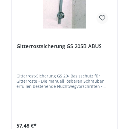
Gitterrostsicherung GS 20SB ABUS
Gitterrost-Sicherung GS 20• Basisschutz für
Gitterroste • Die manuell lösbaren Schrauben
erfüllen bestehende Fluchtwegvorschriften •
Schraubenschutztopf gegen unbefugte Angriffe
von oben • Runde Halteplatten • Zugstab 345 mm
Länge • 2er-SetHersteller: ABUS August Bremicker
Söhne KG, Altenhofer Weg 25, 58300 Wetter, DE,
+4923356340, info@abus.de
57,48 €*