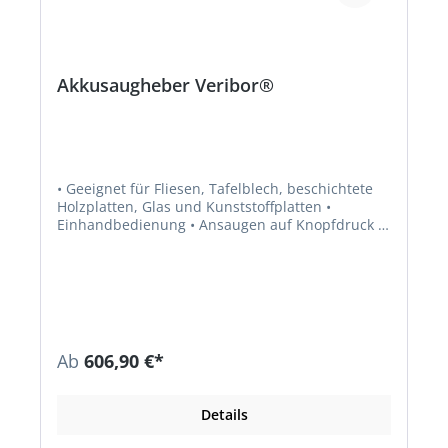
Akkusaugheber Veribor®
• Geeignet für Fliesen, Tafelblech, beschichtete
Holzplatten, Glas und Kunststoffplatten •
Einhandbedienung • Ansaugen auf Knopfdruck •
Lithium-Ionen Akku ermöglicht bis zu 600
Pumpzyklen • LED-Anzeige für Vakuum- und
Akkuüberwachung • Akkupumpe gegen manuelle
Pumpe austauschbar • Mehr Sicherheit durch
automatisches Nachpumpen
Ab
606,90 €*
Details