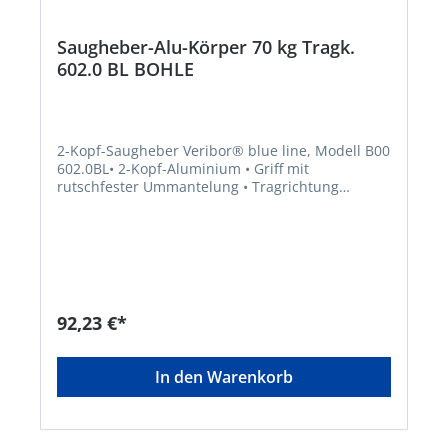
Saugheber-Alu-Körper 70 kg Tragk.
602.0 BL BOHLE
2-Kopf-Saugheber Veribor® blue line, Modell B00
602.0BL• 2-Kopf-Aluminium • Griff mit
rutschfester Ummantelung • Tragrichtung
parallel • Tragkraft bei doppeltem
Sicherheitsfaktor • Geeignet für Glas, Metall,
Marmor/Steinzeug, besch. Holz,
KunststoffHersteller: Bohle AG, Dieselstr. 10,
42781 Haan, DE, +49212955680, info@Bohle.de
92,23 €*
In den Warenkorb