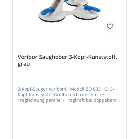
Veribor Saugheber 3-Kopf-Kunststoff,
grau
3-Kopf-Sauger Varibor®, Modell BO 603.1G• 3-
Kopf-Kunststoff • Griffbereich rutschfest •
Tragrichtung parallel • Tragkraft bei doppeltem
Sicherheitsfaktor • Geeignet für alle Materialien
und Objekte mit gasdichten
OberflächenHersteller: Bohle AG, Dieselstr. 10,
42781 Haan, DE, +49212955680, info@Bohle.de