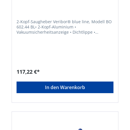
2-Kopf-Saugheber Veribor® blue line, Modell BO
602.44 BL• 2-Kopf-Aluminium •
Vakuumsicherheitsanzeige • Dichtlippe •
Geeignet für Glas, Stein, Holz, leicht gewölbte
oder strukturiertes Oberflächen • Tragkraft mit
doppeltem SicherheitsfaktorHersteller: Bohle AG,
Dieselstr. 10, 42781 Haan, DE, +49212955680,
info@Bohle.de
117,22 €*
In den Warenkorb