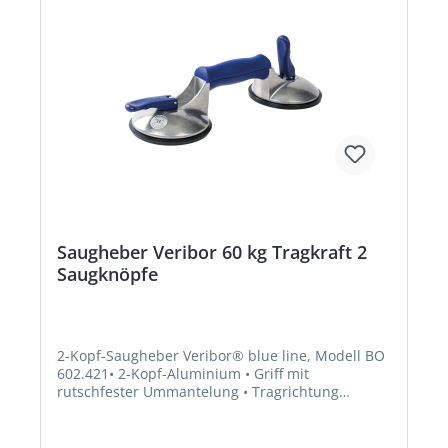
Saugheber Veribor 60 kg Tragkraft 2
Saugknöpfe
2-Kopf-Saugheber Veribor® blue line, Modell BO
602.421• 2-Kopf-Aluminium • Griff mit
rutschfester Ummantelung • Tragrichtung
parallel • Geeignet für Glas, Metall,
Mamor/Steinzeug, besch. Holz, Kunststoff •
Tragkraft mit doppeltem