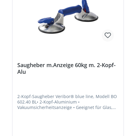
Saugheber m.Anzeige 60kg m. 2-Kopf-
Alu
2-Kopf-Saugheber Veribor® blue line, Modell BO
602.40 BL• 2-Kopf-Aluminium •
Vakuumsicherheitsanzeige • Geeignet für Glas,
Stein, Holz und strukturiertes Metall • Tragkraft
mit doppeltem SicherheitsfaktorHersteller: Bohle
AG, Dieselstr. 10, 42781 Haan, DE, +49212955680,
info@Bohle.de