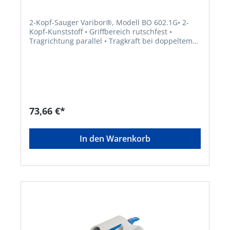
2-Kopf-Sauger Varibor®, Modell BO 602.1G• 2-
Kopf-Kunststoff • Griffbereich rutschfest •
Tragrichtung parallel • Tragkraft bei doppeltem
Sicherheitsfaktor • Geeignet für alle Materialien
und Objekte mit gasdichten
OberflächenHersteller: Bohle AG, Dieselstr. 10,
42781 Haan, DE, +49212955680, info@Bohle.de
73,66 €*
In den Warenkorb