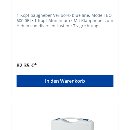
1-Kopf-Saugheber Veribor® blue line, Modell BO
600.0BL• 1-Kopf-Aluminium • Mit Klapphebel zum
Heben von diversen Lasten • Tragrichtung
senkrecht • Geeignet für Glas, Metall,
Marmor/Steinzeug, besch. Holz, Kunststoff •
Tragkraft mit doppeltem
SicherheitsfaktorHersteller: Bohle AG, Dieselstr.
10, 42781 Haan, DE, +49212955680,
info@Bohle.de
82,35 €*
In den Warenkorb