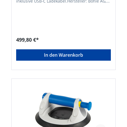
inklusive USB-C Ladekabel.Hersteller: Bohle AG,
Dieselstr. 10, 42781 Haan, DE, +49212955680,
info@Bohle.de
499,80 €*
In den Warenkorb