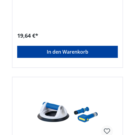
42781 Haan, DE, +49212955680, info@Bohle.de
19,64 €*
In den Warenkorb