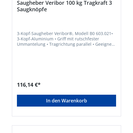
Saugheber Veribor 100 kg Tragkraft 3
Saugknöpfe
3-Kopf-Saugheber Veribor®, Modell B0 603.021•
3-Kopf-Aluminium • Griff mit rutschfester
Ummantelung • Tragrichtung parallel • Geeignet
für Glas, Metall, Marmor/Steinzeug, besch. Holz,
Kunststoff • Tragkraft mit doppeltem
SicherheitsfaktorHersteller: Bohle AG, Dieselstr.
10, 42781 Haan, DE, +49212955680,
info@Bohle.de
116,14 €*
In den Warenkorb