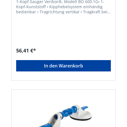
1-Kopf-Sauger Veribor®, Modell BO 600.1G• 1-
Kopf-Kunststoff • Kipphebelsystem einhändig
bedienbar • Tragrichtung vertikal • Tragkraft bei
doppeltem Sicherheitsfaktor • Geeignet für alle
Materialien und Objekte mit gasdichten
OberflächenHersteller: Bohle AG, Dieselstr. 10,
42781 Haan, DE, +49212955680, info@Bohle.de
56,41 €*
In den Warenkorb