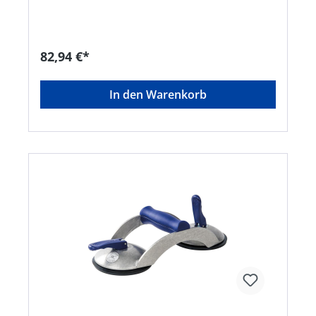
SicherheitsfaktorHersteller: Bohle AG, Dieselstr.
10, 42781 Haan, DE, +49212955680,
info@Bohle.de
82,94 €*
In den Warenkorb