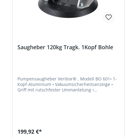
Saugheber 120kg Tragk. 1Kopf Bohle
Pumpensaugheber Veribor® , Modell BO 601• 1-
Kopf-Aluminium • Vakuumsicherheitsanzeige •
Griff mit rutschfester Ummantelung •
Tragrichtung parallel • Geeignet für alle
Materialien und Objekte mit gasdichten
Oberflächen • Tragkraft mit doppeltem
Sicherheitsfaktor Lieferung: Im Koffer.Hersteller:
Bohle AG, Dieselstr. 10, 42781 Haan, DE,
+49212955680, info@Bohle.de
199,92 €*