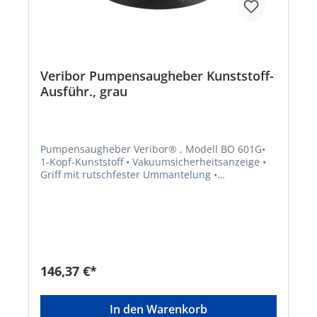
Veribor Pumpensaugheber Kunststoff-
Ausführ., grau
Pumpensaugheber Veribor® , Modell BO 601G•
1-Kopf-Kunststoff • Vakuumsicherheitsanzeige •
Griff mit rutschfester Ummantelung •
Tragrichtung parallel • Tragkraft bei doppeltem
Sicherheitsfaktor • Geeignet für alle Materialien
und Objekte mit gasdichten Oberflächen
Lieferung: Im Koffer.Hersteller: Bohle AG,
Dieselstr. 10, 42781 Haan, DE, +49212955680,
info@Bohle.de
146,37 €*
In den Warenkorb