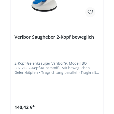
Veribor Saugheber 2-Kopf beweglich
2-Kopf-Gelenksauger Varibor®, Modell BO
602.2G• 2-Kopf-Kunststoff • Mit beweglichen
Gelenkköpfen • Tragrichtung parallel • Tragkraft
bei doppeltem Sicherheitsfaktor • Geeignet für
Glas, Metall, Kunststoff, gebogene
MaterialienHersteller: Bohle AG, Dieselstr. 10,
42781 Haan, DE, +49212955680, info@Bohle.de
140,42 €*