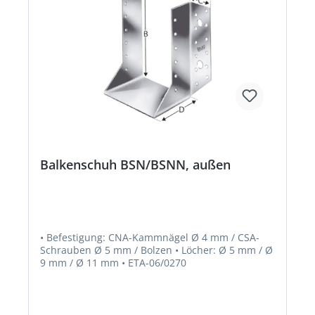
Balkenschuh BSN/BSNN, außen
• Befestigung: CNA-Kammnägel Ø 4 mm / CSA-
Schrauben Ø 5 mm / Bolzen • Löcher: Ø 5 mm / Ø
9 mm / Ø 11 mm • ETA-06/0270