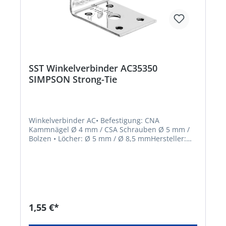
SST Winkelverbinder AC35350
SIMPSON Strong-Tie
Winkelverbinder AC• Befestigung: CNA
Kammnägel Ø 4 mm / CSA Schrauben Ø 5 mm /
Bolzen • Löcher: Ø 5 mm / Ø 8,5 mmHersteller:
Simpson Strong-Tie GmbH, Hubert-Vergölst-Str.
6-14, 61231 Bad Nauheim, DE, +49603286800,
info@strongtie.com
1,55 €*