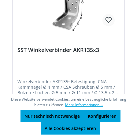
SST Winkelverbinder AKR135x3
Winkelverbinder AKR135• Befestigung: CNA
Kammnägel Ø 4 mm / CSA Schrauben Ø 5 mm /
Bolzen • Löcher: Ø 5 mm / Ø 11 mm / Ø 13,5 x 25
mm • ETA-07/0285Hersteller: Simpson Strong-Tie
Diese Website verwendet Cookies, um eine bestmögliche Erfahrung
GmbH, Hubert-Vergölst-Str. 6-14, 61231 Bad
bieten zu können.
Mehr Informationen ...
Nauheim, DE, +49603286800, info@strongtie.com
Nur technisch notwendige
Konfigurieren
Alle Cookies akzeptieren
6,69 €*