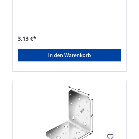
07/0285Hersteller: Simpson Strong-Tie GmbH,
Hubert-Vergölst-Str. 6-14, 61231 Bad Nauheim,
DE, +49603286800, info@strongtie.com
3,13 €*
In den Warenkorb