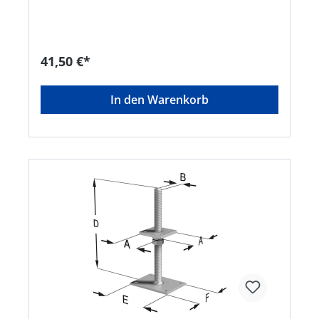
mmHersteller: Simpson Strong-Tie GmbH,
Hubert-Vergölst-Str. 6-14, 61231 Bad Nauheim,
DE, +49603286800, info@strongtie.com
41,50 €*
In den Warenkorb