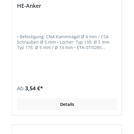
HE-Anker
• Befestigung: CNA Kammnägel Ø 4 mm / CSA
Schrauben Ø 5 mm • Löcher: Typ 135: Ø 5 mm
Typ 175: Ø 5 mm / Ø 13 mm • ETA-07/0285
Hinweis: Verpackungseinheiten werden nach
Angabe des Herstellers teilweise angepasst
Ab
3,54 €*
Details