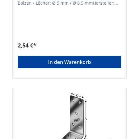
Bolzen • Löcher: Ø 5 mm / Ø 8,5 mmHersteller:
Simpson Strong-Tie GmbH, Hubert-Vergölst-Str.
6-14, 61231 Bad Nauheim, DE, +49603286800,
info@strongtie.com
2,54 €*
In den Warenkorb