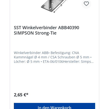
SST Winkelverbinder ABB40390
SIMPSON Strong-Tie
Winkelverbinder ABB• Befestigung: CNA
Kammnägel Ø 4 mm / CSA Schrauben Ø 5 mm •
Löcher: Ø 5 mm • ETA-06/0106Hersteller: Simpson
Strong-Tie GmbH, Hubert-Vergölst-Str. 6-14,
61231 Bad Nauheim, DE, +49603286800,
info@strongtie.com
2,65 €*
In den Warenkorb