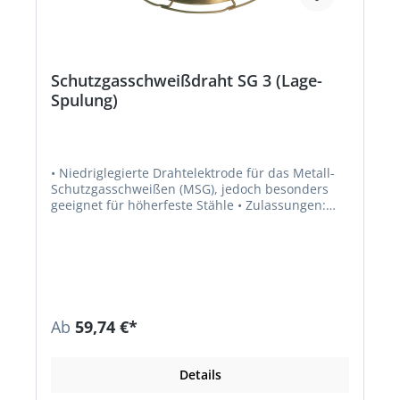
Schutzgasschweißdraht SG 3 (Lage-
Spulung)
• Niedriglegierte Drahtelektrode für das Metall-
Schutzgasschweißen (MSG), jedoch besonders
geeignet für höherfeste Stähle • Zulassungen:
TÜV, DB, GL, LR, DNV, BV • Jede Spule ist in einem
Polyethylensack und zusätzlich in einem Karton
verpackt • Auf Korbspule K 300 mit 15-kg-
Drahtnettogewicht Normbezeichnungen: •
Werkstoff-Nr.: 1.5130; ISO 14341-A-645; 1 •
Werkstoffe: S355J2G3, S355N, S355NL,
Feinkornstähle S275N–S460N, Kesselstähle
Ab
59,74 €*
P235GH, P265GH, P295GH, 19Mn5,
Schiffsbaustähle der Güten A-E
Details