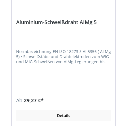
Aluminium-Schweißdraht AIMg 5
Normbezeichnung EN ISO 18273 S Al 5356 ( Al Mg
5) • Schweißstäbe und Drahtelektroden zum WIG-
und MIG-Schweißen von AIMg-Legierungen bis 5
% Mg • Das Schweißgut ist seewasserbeständig •
Werkstückflanken gründlich reinigen • Dicke
Bleche auf 150 °C vorwärmen Richtanalyse des
Schweißgutes % AL Mg Mn Cr Ti Basis 5,0 0,35 0,1
0,15
Ab
29,27 €*
Details