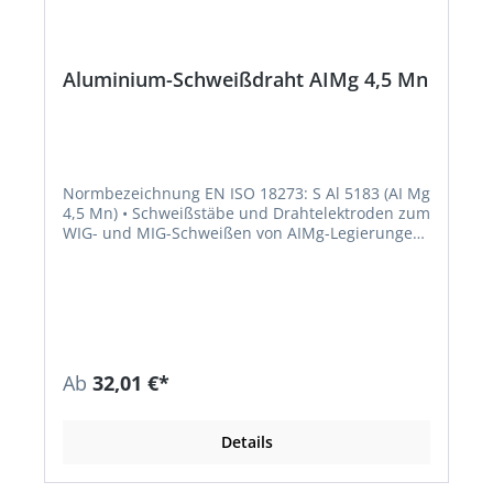
Aluminium-Schweißdraht AIMg 4,5 Mn
Normbezeichnung EN ISO 18273: S Al 5183 (AI Mg
4,5 Mn) • Schweißstäbe und Drahtelektroden zum
WIG- und MIG-Schweißen von AIMg-Legierungen
• Das Schweißgut ist seewasserbeständig •
Werkstückflanken gründlich reinigen, dicke
Bleche auf 150 °C vorwärmen Richtanalyse des
Schweißgutes % Mg Mn Cr Ti AL 4,9 0,8 0,15 0,15
Rest
Ab
32,01 €*
Details