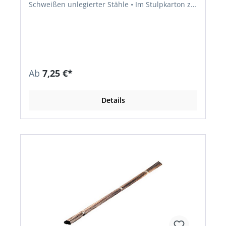
Schweißen unlegierter Stähle • Im Stulpkarton zu
25 kg, Länge 1000 mm Normbezeichnungen: •
Werkstoff-Nr.: 1.0324; EN 12536: 0-I; Werkstoffe:
S235JR, P195TR1-P235TR1
Ab
7,25 €*
Details