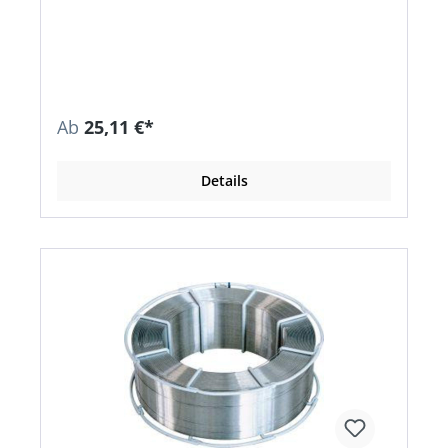
von AIMg-Legierungen • Das Schweißgut ist
seewasserbeständig • Werkstückflanken
gründlich reinigen • Dicke Bleche auf 150 °C
vorwärmen Richtanalyse des Schweißgutes % Mg
Mn Cr Ti AL 4,9 0,8 0,15 0,15 Rest
Ab
25,11 €*
Details