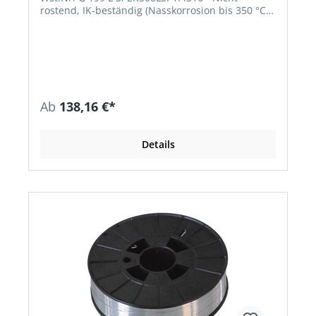
rostend, IK-beständig (Nasskorrosion bis 350 °C) •
Korrosionsbeständig wie artgleiche
niedriggekohlte und stabilisierte austenitische
18/8 CrNi (N)-Stähle/Stahlgusssorten • Kaltzäh bis
-196 °C • Verbindungen und Auftragungen an
artähnlichen, stabilisierten und nicht
stabilisierten austenitischen CrNi(N)- und
CrCiMo(N)-Stählen/Stahlgusssorten •
Ab
138,16 €*
Verbindungen und Auftragungen an kaltzähen
artgleichen/artähnlichen austenitischen CrNi(N)-
Stählen-/Stahlgusssorten Richtanalyse des
Details
Schweißgutes % C Si Mn Cr Ni 0,02 0,8 1,7 20,0
10,0