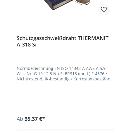
Schutzgasschweißdraht THERMANIT
A-318 Si
Normbezeichnung EN ISO 14343-A AWS A 5.9
Wst.-Nr. G 19 12 3 Nb Si ER318 (mod.) 1.4576 •
Nichtrostend, IK-beständig • Korrosionsbeständig
wie artgleiche stabilisierte CrNiMo-Stähle •
Verbindungen und Auftragungen an artgleichen
und artähnlichen stabilisierten und
nichtstabilisierten austenitischen CrNi(N)-
undCrNiMo(N)-Stählen-/Stahlgusssorten
Richtanalyse des Schweißgutes % C Si Mn Cr Mo
Ni NB 0,05 0,8 1,5 19,0 2,8 12,0 min. 12 x C
Ab
35,37 €*