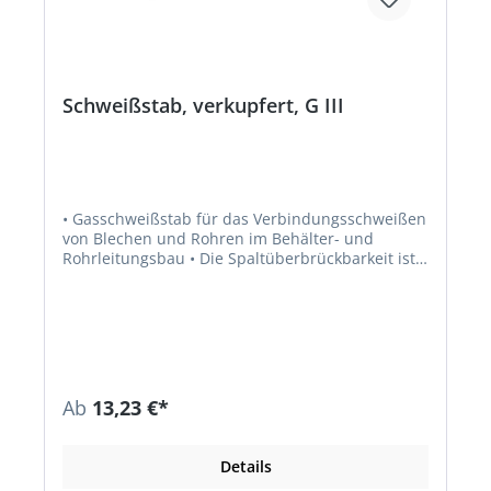
Schweißstab, verkupfert, G III
• Gasschweißstab für das Verbindungsschweißen
von Blechen und Rohren im Behälter- und
Rohrleitungsbau • Die Spaltüberbrückbarkeit ist
gut, deshalb einfach zu verarbeiten • Im
Stulpkarton zu 25 kg, Länge 1000 mm
Normbezeichnungen: • Werkstoff Nr.: 1.6215; EN
12536: 0-III; Qualität G III
Ab
13,23 €*
Details