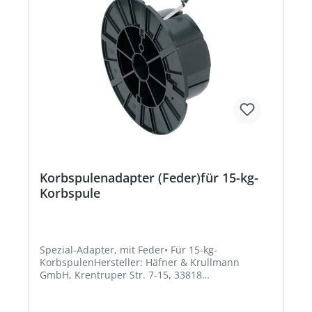
Korbspulenadapter (Feder)für 15-kg-
Korbspule
Spezial-Adapter, mit Feder• Für 15-kg-
KorbspulenHersteller: Häfner & Krullmann
GmbH, Krentruper Str. 7-15, 33818
Leopoldshoehe, DE, +49520870040, info@hafner-
spools.com