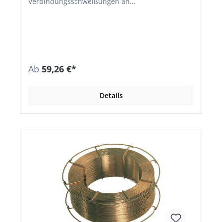
Verbindungsschweißungen an
hochbeanspruchten Bauteilen • Zulassungen:
TÜV, DB, GL, LR, DNV, BV • Jede Spule ist in einem
Polyethylensack und zusätzlich in einem Karton
verpackt • Auf Korbspule K 300 mit 15-kg-
Drahtnettogewicht Normbezeichnungen: •
Werkstoff-Nr.: 1.5125; ISO 14341-A-635; 1 •
Werkstoffe: S355J2G3, S355N, S355NL,
Ab
59,26 €*
Feinkornstähle S275N–S420N, Kesselstähle
P235GH, P265GH, P295GH, 19Mn5,
Schiffsbaustähle der Güten A-E
Details