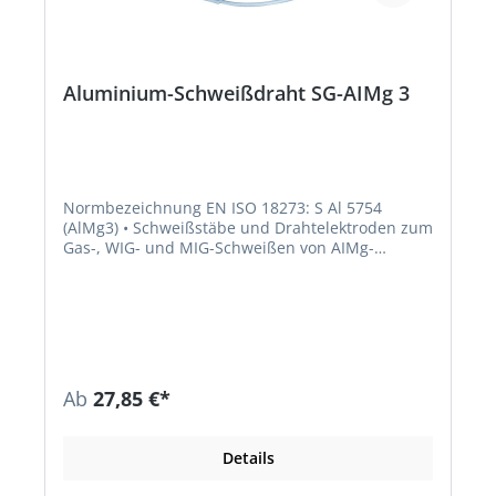
Aluminium-Schweißdraht SG-AIMg 3
Normbezeichnung EN ISO 18273: S Al 5754
(AlMg3) • Schweißstäbe und Drahtelektroden zum
Gas-, WIG- und MIG-Schweißen von AIMg-
Legierungen bis 3 % Mg • Das Schweißgut ist
seewasserbeständig • Für annähernd farbgleiche
Schweißverbindungen an anodisch oxidierbaren
Werkstoffen • Werkstückflanken gründlich
reinigen, dicke Bleche auf 150 °C vorwärmen
Richtanalyse des Schweißgutes % AL Mg Mn Cr Ti
Basis 3,0 0,3 0,1 <0,13
Ab
27,85 €*
Details