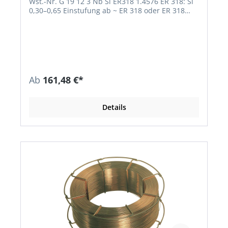
Wst.-Nr. G 19 12 3 Nb Si ER318 1.4576 ER 318: Si
0,30–0,65 Einstufung ab ~ ER 318 oder ER 318
mod. • Nicht rostend, IK-beständig
(Nasskorrosion bis 400 °C) • Korrosionsbeständig
wie artgleiche stabilisierte CrNiMo-Stähle •
Verbindungen und Auftragungen an artgleichen
und artähnlichen stabilisierten und nicht
stabilisierten austenitischen CrNi(N)- und
CrNiMo(N)-Stählen-/Stahlgusssorten Richtanalyse
Ab
161,48 €*
des Schweißgutes % C Si Mn Cr Mo Ni NB 0,04
0,8 1,6 19,0 2,7 11,5 min. 12 x C
Details