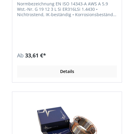
Normbezeichnung EN ISO 14343-A AWS A 5.9
Wst.-Nr. G 19 12 3 L Si ER316LSi 1.4430 •
Nichtrostend, IK-beständig • Korrosionsbeständig
wie artgleiche niedriggekohlte und stabilisierte
austenitische 17/12/2 CrNiMo-
Stähle-/Stahlgusssorten • Verbindungen und
Auftragungen an artgleichen und artähnlichen
nichtstabilisierten austenitischen CrNi(N)-und
CrNiMo(N)-Stählen-/Stahlgusssorten Richtanalyse
des Schweißgutes % C Si Mn Cr Mo Ni 0,02 0,8
Ab
33,61 €*
1,7 18,8 2,8 12,5
Details