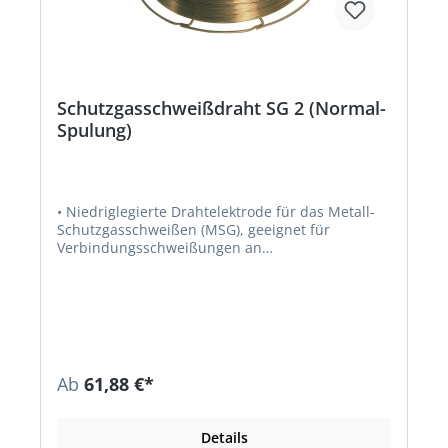
Schutzgasschweißdraht SG 2 (Normal-
Spulung)
• Niedriglegierte Drahtelektrode für das Metall-
Schutzgasschweißen (MSG), geeignet für
Verbindungsschweißungen an
hochbeanspruchten Bauteilen • Zulassungen:
TÜV, DB, GL, LR, DNV, BV • Jede Spule ist in einem
Polyethylensack und zusätzlich in einem Karton
verpackt • Auf Korbspule K 300 mit 15-kg-
Drahtnettogewicht Normbezeichnungen: •
Werkstoff-Nr.: 1.5125; ISO 14341-G-3-SI-1 •
Werkstoffe: S355J2G3, S355N, S355NL,
Ab
61,88 €*
Feinkornstähle S275N–S420N, Kesselstähle
P235GH, P265GH, P295GH, 19Mn5,
Schiffsbaustähle der Güten A-E
Details