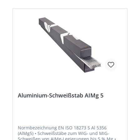
Aluminium-Schweißstab AIMg 5
Normbezeichnung EN ISO 18273 S Al 5356
(AlMg5) • Schweißstäbe zum WIG- und MIG-
Schweißen von AIMg-Legierungen bis 5 % Mg •