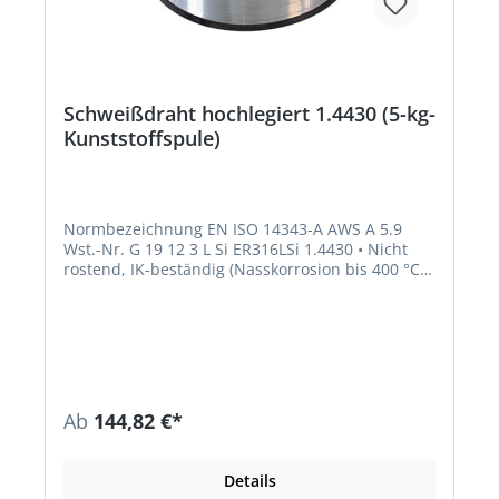
Schweißdraht hochlegiert 1.4430 (5-kg-
Kunststoffspule)
Normbezeichnung EN ISO 14343-A AWS A 5.9
Wst.-Nr. G 19 12 3 L Si ER316LSi 1.4430 • Nicht
rostend, IK-beständig (Nasskorrosion bis 400 °C) •
Korrosionsbeständig wie artgleiche
niedriggekohlte und stabilisierte austenitische
18/8 CrNiMo-Stähle-Stahlgusssorten •
Verbindungen und Auftragungen an artgleichen
und artähnlichen nichtstabilisierten
austenitischen CrNi(N)- und CrNiMo(N)-
Stählen-/Stahlgusssorten Richtanalyse des
Ab
144,82 €*
Schweißgutes % C Si Mn Cr Mo Ni 0,02 0,8 1,7
18,0 2,7 12,0
Details