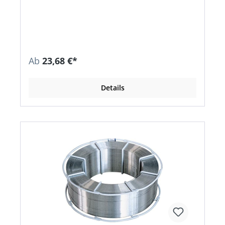
Das Schweißgut ist seewasserbeständig • Für
annähernd farbgleiche Schweißverbindungen an
anodisch oxidierbaren Werkstoffen •
Werkstückflanken gründlich reinigen, dicke
Bleche auf 150 °C vorwärmen Richtanalyse des
Schweißgutes % AL Mg Mn Cr Ti Basis 3,0 0,3 0,1
<0,13
Ab
23,68 €*
Details