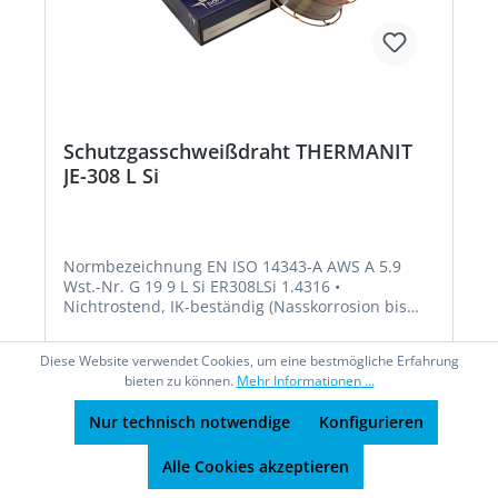
Schutzgasschweißdraht THERMANIT
JE-308 L Si
Normbezeichnung EN ISO 14343-A AWS A 5.9
Wst.-Nr. G 19 9 L Si ER308LSi 1.4316 •
Nichtrostend, IK-beständig (Nasskorrosion bis
350 °C) • Korrosionsbeständig wie artgleiche
niedriggekohlte und stabilisierte austenitische
Diese Website verwendet Cookies, um eine bestmögliche Erfahrung
18/8 CrNi (N)-Stähle-/Stahlgusssorten • Kaltzäh
bieten zu können.
Mehr Informationen ...
bis -196 °C • Verbindungen und Auftragungen an
artähnlichen stabilisierten und
Nur technisch notwendige
Konfigurieren
nichtstabilisierten austenitischen CrNi(N)- und
CrNiMo(N)-Stählen-/Stahlgusssorten Richtanalyse
Ab
30,61 €*
Alle Cookies akzeptieren
des Schweißgutes % C Si Mn Cr Ni 0,02 0,9 1,7
20,0 10,0