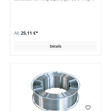
Das Schweißgut ist seewasserbeständig •
Werkstückflanken gründlich reinigen • Dicke
Bleche auf 150 °C vorwärmen. Richtanalyse des
Schweißgutes % AL Mg Mn Cr Ti Basis 5,0 0,35 0,1
0,15
Ab
25,11 €*
Details