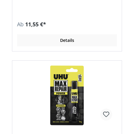
Schützt vor Korrosion, Schimmel, Stockflecken
und muffigen Gerüchen • Kein Energieverbrauch
• Selbstregulierend • Ganzjährig einsetzbar •
Füllstandsanzeige an Behälter •
Ab
11,55 €*
Sicherheitsverschlüsse bieten Auslaufschutz •
Geruch- und lautlos
Details