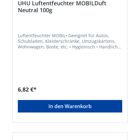
UHU Luftentfeuchter MOBILDuft
Neutral 100g
Luftentfeuchter MOBIL• Geeignet für Autos,
Schubladen, Kleiderschränke, Umzugskartons,
Wohnwagen, Boote, etc. • Hygienisch • Handlich –
kein Behälter nötig • Sicher – kein Auslaufen
möglich • GeltechnikSignalwort: Achtung
Gefahrenhinweise: H319: Verursacht schwere
AugenreizungHersteller: UHU GmbH & Co. KG,
Herrmannstr. 7, 77815 Bühl, DE, +4972232840,
info@uhu.de
6,82 €*
In den Warenkorb