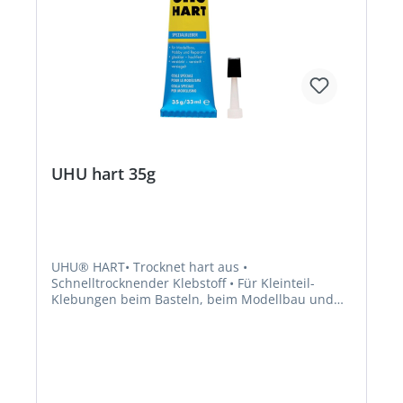
UHU hart 35g
UHU® HART• Trocknet hart aus •
Schnelltrocknender Klebstoff • Für Kleinteil-
Klebungen beim Basteln, beim Modellbau und
im Haushalt • Eignet sich auch zum Versteifen
und Versiegeln vieler
MaterialoberflächenSignalwort: Gefahr
Gefahrenhinweise: H319: Verursacht schwere
Augenreizung;H225: Flüssigkeit und Dampf leicht
entzündbar;H336: Kann Schläfrigkeit und