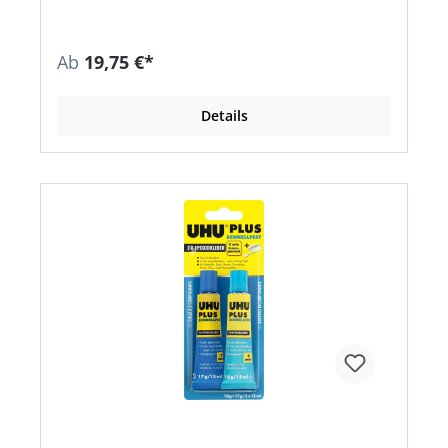
90 Minuten • Härtezeit und Endfestigkeit bis zu
30 N/mm² (temperaturabhängig)
Ab
19,75 €*
Details