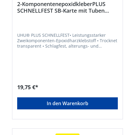
2-KomponentenepoxidkleberPLUS
SCHNELLFEST SB-Karte mit Tuben
Binder18g Härter 17g UHU
UHU® PLUS SCHNELLFEST• Leistungsstarker
Zweikomponenten-Epoxidharzklebstoff • Trocknet
transparent • Schlagfest, alterungs- und
temperaturbeständig • Geeignet für Metalle,
Stein, Beton, Marmor, Porzellan, Holz, Glas,
Gummi, Hart-PVC, glasfaserverstärkte Kunststoffe
• Verarbeitungszeit bis zu 5 Minuten • Klebung
bei Raumtemperatur: nach 20 Minuten fest •
Endfestigkeit liegt bei 13 N/mm²Binder
Gefahrenhinweise: Achtung H315: Verursacht
19,75 €*
Hautreizungen;H319: Verursacht schwere
Augenreizung;H317: Kann allergische
Hautreaktionen verursachen;H411: Giftig für
In den Warenkorb
Wasserorganismen, mit langfristiger Wirkung
EUH205: Enthält epoxidhaltige Verbindungen.
Kann allergische Reaktionen hervorrufen.
HärterHersteller: UHU GmbH & Co. KG,
Herrmannstr. 7, 77815 Bühl, DE, +4972232840,
info@uhu.de