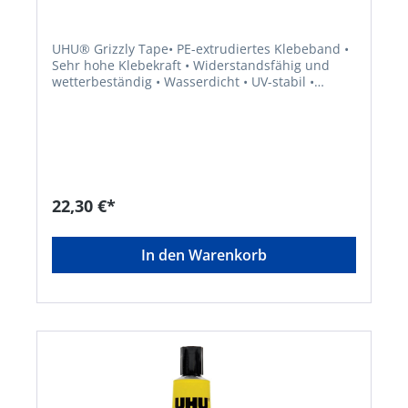
UHU® Grizzly Tape• PE-extrudiertes Klebeband •
Sehr hohe Klebekraft • Widerstandsfähig und
wetterbeständig • Wasserdicht • UV-stabil •
Leichter Handriss • Glattes Klebeergebnis •
Einfach und sauber entfernbarHersteller: UHU
GmbH & Co. KG, Herrmannstr. 7, 77815 Bühl, DE,
+4972232840, info@uhu.de
22,30 €*
In den Warenkorb