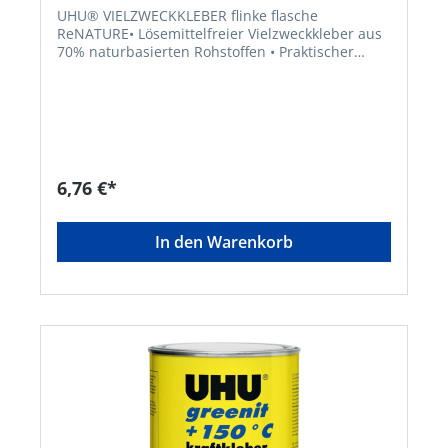
UHU® VIELZWECKKLEBER flinke flasche
ReNATURE• Lösemittelfreier Vielzweckkleber aus
70% naturbasierten Rohstoffen • Praktischer
Klebekopf für Punkt-, Strich- und Flächenkleben •
Weiche, handliche Kunststoff-Flasche aus 88%
nachwachsenden Rohstoffen • Reduzierte CO²-
Emissionen • Verringerter Einsatz fossiler
Rohstoffe • 100% recycelbar • Nachfüllbar •
Dermatologisch gestestet • Auswaschbar bei
40°CHersteller: UHU GmbH & Co. KG,
6,76 €*
Herrmannstr. 7, 77815 Bühl, DE, +4972232840,
info@uhu.de
In den Warenkorb