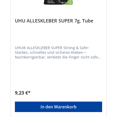
UHU ALLESKLEBER SUPER 7g, Tube
UHU® ALLESKLEBER SUPER Strong & Safe•
Starkes, schnelles und sicheres Kleben •
Nachkorrigierbar, verklebt die Finger nicht sofort
• Hält Vibrationen und Erschütterungen stand •
Formel patentiert • Für flexible, feste, poröse und
nicht poröse
MaterialienGefahrenhinweise:EUH202:
Cyanacrylat. Gefahr. Klebt innerhalb von
Sekunden Haut und Augenlider zusammen. Darf
nicht in die Hände von Kindern gelangen.
9,23 €*
In den Warenkorb