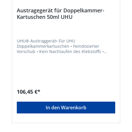
Austragegerät für Doppelkammer-
Kartuschen 50ml UHU
UHU® Austraggerät• Für UHU
Doppelkammerkartuschen • Feindosierter
Vorschub • Kein Nachlaufen des Klebstoffs •
Ergonomische Hebelmechanik • Einfache
Aufnahme der KartuscheHersteller: UHU GmbH &
Co. KG, Herrmannstr. 7, 77815 Bühl, DE,
+4972232840, info@uhu.de
106,45 €*
In den Warenkorb