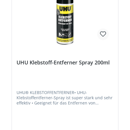
UHU Klebstoff-Entferner Spray 200ml
UHU® KLEBSTOFFENTFERNER• UHU-
Klebstoffentferner-Spray ist super stark und sehr
effektiv • Geeignet für das Entfernen von
Klebstoffresten und Aufklebern von vielen
Oberflächen • Auch geeigent für das Entfernen
von Flecken/Farbresten, Fett, Tinte und
ÖlfleckenSignalwort: Gefahr Gefahrenhinweise:
H229: Behälter steht unter Druck. Kann bei