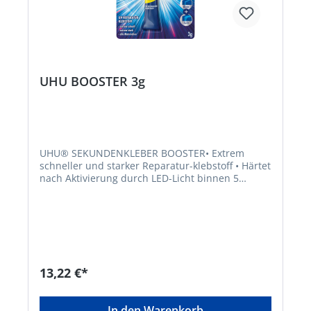
UHU BOOSTER 3g
UHU® SEKUNDENKLEBER BOOSTER• Extrem
schneller und starker Reparatur-klebstoff • Härtet
nach Aktivierung durch LED-Licht binnen 5
Sekunden aus • Füllt Spalten und versiegelt Risse
• Funktioniert auf allen Materialien und
OberflächenHersteller: UHU GmbH & Co. KG,
Herrmannstr. 7, 77815 Bühl, DE, +4972232840,
info@uhu.de
13,22 €*
In den Warenkorb