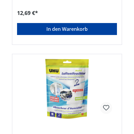
Erwärmung bersten;H319: Verursacht schwere
Augenreizung;H222: Extrem entzündbares
12,69 €*
AerosolHersteller: UHU GmbH & Co. KG,
Herrmannstr. 7, 77815 Bühl, DE, +4972232840,
info@uhu.de
In den Warenkorb