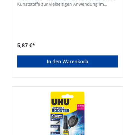
Kunststoffe zur vielseitigen Anwendung im
Haushalt, beim Basteln und im
ModellbauSignalwort: Gefahr Gefahrenhinweise:
H225: Flüssigkeit und Dampf leicht
entzündbar;H319: Verursacht schwere
Augenreizung;H336: Kann Schläfrigkeit und
Benommenheit verursachen EUH066:
Wiederholter Kontakt kann zu spröder oder
5,87 €*
rissiger Haut führen.;EUH205: Enthält
epoxidhaltige Verbindungen. Kann allergische
Reaktionen hervorrufen.Hersteller: UHU GmbH &
In den Warenkorb
Co. KG, Herrmannstr. 7, 77815 Bühl, DE,
+4972232840, info@uhu.de