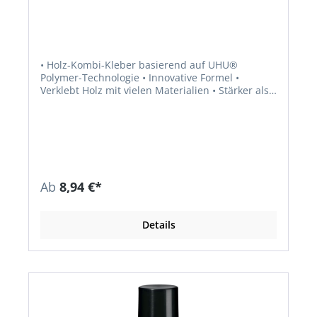
• Holz-Kombi-Kleber basierend auf UHU®
Polymer-Technologie • Innovative Formel •
Verklebt Holz mit vielen Materialien • Stärker als
Holz (Profiqualität) • 100% wasserfest und
seewasserfest (D4) • Für den Innen- und
Außenbereich • Saubere und sichere
Verwendung • Umweltfreundlich (isocyanatfrei) •
Keine Schrumpfung oder Schaumbildung •
Spaltüberbrückend • UV-beständig • Dauerhaft
flexibel • Lösemittelfrei
Ab
8,94 €*
Details