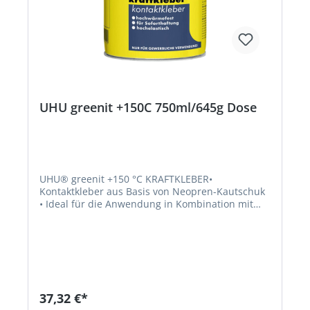
UHU greenit +150C 750ml/645g Dose
UHU® greenit +150 °C KRAFTKLEBER•
Kontaktkleber aus Basis von Neopren-Kautschuk
• Ideal für die Anwendung in Kombination mit
Wärmequellen wie Sonneneinstrahlung,
Heizkörpern und Motoren (Automobilbereich) •
Hitzebeständig bis +150 °CSignalwort: Gefahr
Gefahrenhinweise: H336: Kann Schläfrigkeit und
Benommenheit verursachen;H319: Verursacht
schwere Augenreizung;H225: Flüssigkeit und
Dampf leicht entzündbar;H412: Schädlich für
37,32 €*
Wasserorganismen, mit langfristiger Wirkung