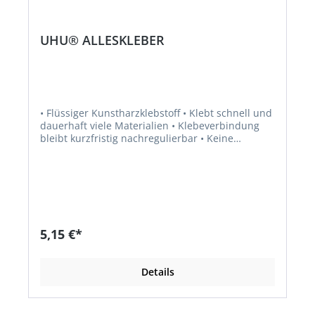
UHU® ALLESKLEBER
• Flüssiger Kunstharzklebstoff • Klebt schnell und
dauerhaft viele Materialien • Klebeverbindung
bleibt kurzfristig nachregulierbar • Keine
Papierwellung • Für schnelle und glasklare
Klebungen im Haushalt, Büro, beim Modellbau,
Basteln usw.
5,15 €*
Details