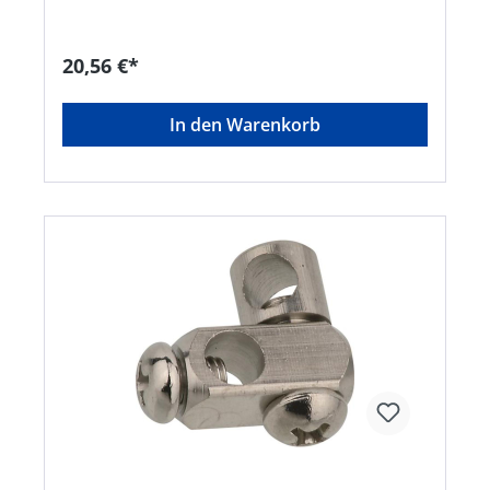
GmbH, Hullerweg 1, 49134 Wallenhorst, DE,
+49540787070, info@wkirchhoff.com
20,56 €*
In den Warenkorb