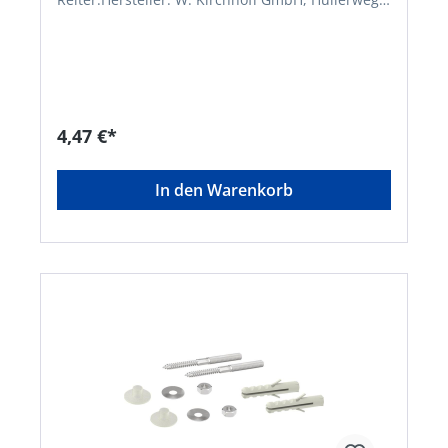
1, 49134 Wallenhorst, DE, +49540787070,
info@wkirchhoff.com
4,47 €*
In den Warenkorb