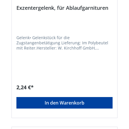
Exzentergelenk, für Ablaufgarnituren
Gelenk• Gelenkstück für die
Zugstangenbetätigung Lieferung: Im Polybeutel
mit Reiter.Hersteller: W. Kirchhoff GmbH,
Hullerweg 1, 49134 Wallenhorst, DE,
+49540787070, info@wkirchhoff.com
2,24 €*
In den Warenkorb