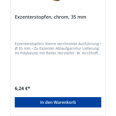
Exzenterstopfen, chrom, 35 mm
Exzenterstopfen• Kleine verchromte Ausführung •
Ø 35 mm • Zu Exzenter-Ablaufgarnitur Lieferung:
Im Polybeutel mit Reiter.Hersteller: W. Kirchhoff
GmbH, Hullerweg 1, 49134 Wallenhorst, DE,
+49540787070, info@wkirchhoff.com
6,24 €*
In den Warenkorb