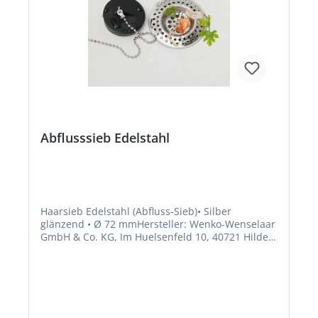
Abflusssieb Edelstahl
Haarsieb Edelstahl (Abfluss-Sieb)• Silber
glänzend • Ø 72 mmHersteller: Wenko-Wenselaar
GmbH & Co. KG, Im Huelsenfeld 10, 40721 Hilden,
DE, +4921035730, wenko@wenko.de