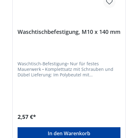
Waschtischbefestigung, M10 x 140 mm
Waschtisch-Befestigung• Nur für festes
Mauerwerk • Komplettsatz mit Schrauben und
Dübel Lieferung: Im Polybeutel mit
Reiter.Hersteller: W. Kirchhoff GmbH, Hullerweg
1, 49134 Wallenhorst, DE, +49540787070,
info@wkirchhoff.com
2,57 €*
In den Warenkorb