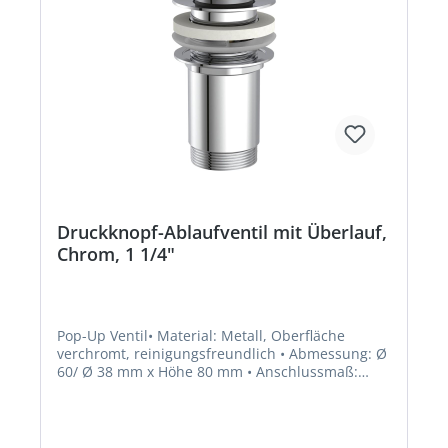
Druckknopf-Ablaufventil mit Überlauf,
Chrom, 1 1/4"
Pop-Up Ventil• Material: Metall, Oberfläche
verchromt, reinigungsfreundlich • Abmessung: Ø
60/ Ø 38 mm x Höhe 80 mm • Anschlussmaß:
genormt 41,91 mm AG (1 1/4") • Anwendung:
schnelles öffnen und schließen durch antippen
Lieferung: Im Beutel mit
Etikett/Beschreibung.Hersteller: W. Kirchhoff