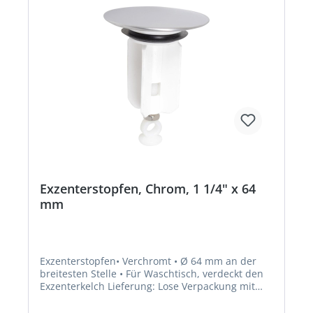
Exzenterstopfen, Chrom, 1 1/4" x 64
mm
Exzenterstopfen• Verchromt • Ø 64 mm an der
breitesten Stelle • Für Waschtisch, verdeckt den
Exzenterkelch Lieferung: Lose Verpackung mit
Reiter.Hersteller: W. Kirchhoff GmbH, Hullerweg
1, 49134 Wallenhorst, DE, +49540787070,