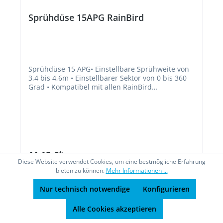
Sprühdüse 15APG RainBird
Sprühdüse 15 APG• Einstellbare Sprühweite von
3,4 bis 4,6m • Einstellbarer Sektor von 0 bis 360
Grad • Kompatibel mit allen RainBird
Versenksprühern • Sehr gute
Nahbereichsabdeckung vermeidet trockene
Stellen um den SprühkopfHersteller: RAIN BIRD
Deutschland GmbH, Königsstraße, 70173
Stuttgart, DE, +4971122254158, rbd@rainbird.eu
11,15 €*
Diese Website verwendet Cookies, um eine bestmögliche Erfahrung
bieten zu können.
Mehr Informationen ...
In den Warenkorb
Nur technisch notwendige
Konfigurieren
Alle Cookies akzeptieren