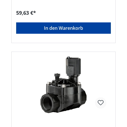
Ablagerungen während der Installation •
Funktioniert mit jedem Standard-Steuergerät
59,63 €*
(Spule 24 VAC) • B ruchsicheres
Kunststoffgehäuse • K ompakte
BauweiseHersteller: RAIN BIRD Deutschland
In den Warenkorb
GmbH, Königsstraße, 70173 Stuttgart, DE,
+4971122254158, rbd@rainbird.eu