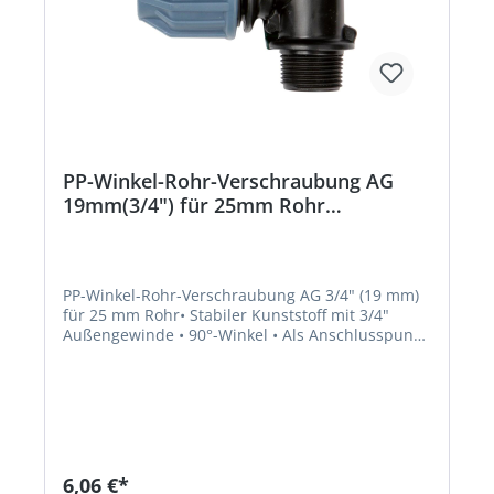
PP-Winkel-Rohr-Verschraubung AG
19mm(3/4") für 25mm Rohr
Beschaffungsartikel
PP-Winkel-Rohr-Verschraubung AG 3/4" (19 mm)
für 25 mm Rohr• Stabiler Kunststoff mit 3/4"
Außengewinde • 90°-Winkel • Als Anschlusspunkt
der Regner/Sprüher im Rohr-System •
Klemmverschraubung für ein 25 mm
RohrHersteller: Elmar Jung Product Solutions
GmbH & Co. KG, Am Blücherflöz 1, 66538
Neunkirchen, DE, +4968219142700, info@ej-
product-solutions.deHinweis: Lieferung direkt
vom Hersteller. Kein Lagerartikel! Abweichende
6,06 €*
Lieferzeit. Lieferung frachtfrei. Artikel ist von der