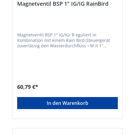
Magnetventil BSP 1" IG/IG RainBird
Magnetventil BSP 1" IG/IG• R eguliert in
Kombination mit einem Rain Bird-Steuergerät
zuverlässig den Wasserdurchfluss • M it 1"
Innengewinde-Anschlüssen und einer
hochwertigen Membran • Reverse-flow-Design
reduziert die Belastung der Membrane für eine
längere Lebensdauer • Inline-Design minimiert
den Druckverlust durch Schmutz und
Ablagerungen während der Installation •
Funktioniert mit jedem Standard-Steuergerät
60,79 €*
(Spule 24 VAC) • B ruchsicheres
Kunststoffgehäuse • K ompakte
BauweiseHersteller: RAIN BIRD Deutschland
In den Warenkorb
GmbH, Königsstraße, 70173 Stuttgart, DE,
+4971122254158, rbd@rainbird.eu