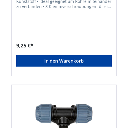
Kunststoff • Ideal geeignet um Rohre miteinander
zu verbinden • 3 Klemmverschraubungen für ein
25 mm RohrHersteller: Elmar Jung Product
Solutions GmbH & Co. KG, Am Blücherflöz 1,
66538 Neunkirchen, DE, +4968219142700,
info@ej-product-solutions.deHinweis: Lieferung
direkt vom Hersteller. Kein Lagerartikel!
Abweichende Lieferzeit. Lieferung frachtfrei.
Artikel ist von der Rücknahme ausgeschlossen!
9,25 €*
In den Warenkorb