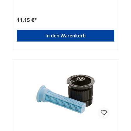
GmbH, Königsstraße, 70173 Stuttgart, DE,
+4971122254158, rbd@rainbird.eu
11,15 €*
In den Warenkorb