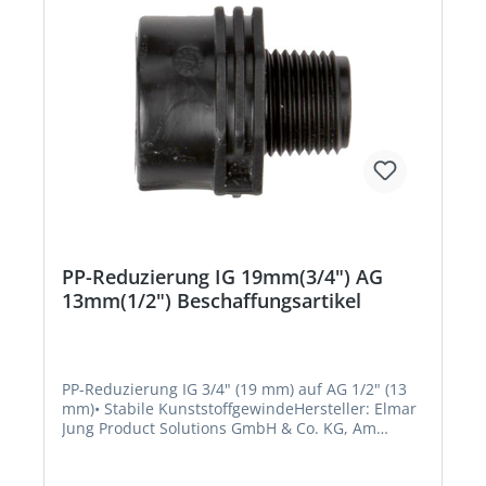
PP-Reduzierung IG 19mm(3/4") AG
13mm(1/2") Beschaffungsartikel
PP-Reduzierung IG 3/4" (19 mm) auf AG 1/2" (13
mm)• Stabile KunststoffgewindeHersteller: Elmar
Jung Product Solutions GmbH & Co. KG, Am
Blücherflöz 1, 66538 Neunkirchen, DE,
+4968219142700, info@ej-product-