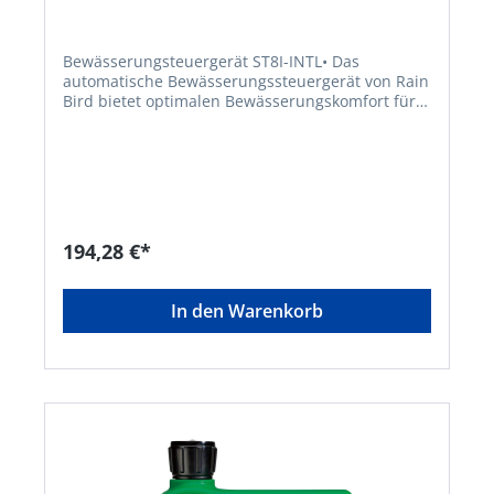
Bewässerungsteuergerät ST8I-INTL• Das
automatische Bewässerungssteuergerät von Rain
Bird bietet optimalen Bewässerungskomfort für
Ihren Garten • Automatische
Bewässerungssteuerung für 8 Zonen mit Wifi-
Modul • 3-Wege-Steuerung ermöglicht die
Verbindung von einem Mobilgerät zum
Steuergerät über ein Wifi-Netzwerk, wenn es sich
in Reichweite befindet, oder über das Bedienfeld
des Steuergerätes • Die automatische saisonale
194,28 €*
Anpassung kann den täglichen
Bewässerungsplan des Steuergeräts je nach
Jahreszeit, lokalem Wetter, Temperatur und
In den Warenkorb
Luftfeuchtigkeit ändern • Jeder
Bewässerungszonenplan kann mit einem
anderen Namen, Bild, Häufigkeit, Start- und
Laufzeit eingestellt werden • Zur
InnenmontageHersteller: RAIN BIRD Deutschland
GmbH, Königsstraße, 70173 Stuttgart, DE,
+4971122254158, rbd@rainbird.eu