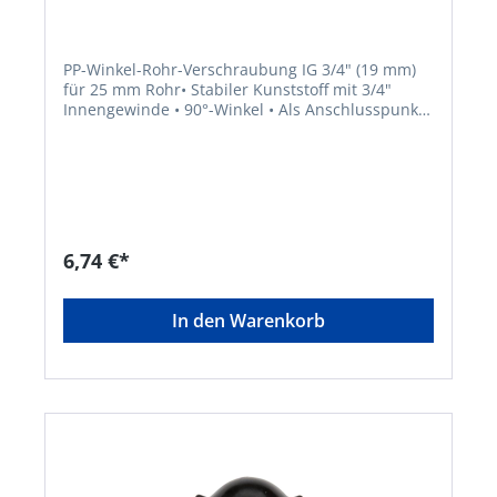
Beschaffungsartikel
PP-Winkel-Rohr-Verschraubung IG 3/4" (19 mm)
für 25 mm Rohr• Stabiler Kunststoff mit 3/4"
Innengewinde • 90°-Winkel • Als Anschlusspunkt
der Regner/Sprüher im Rohr-System •
Klemmverschraubung für ein 25 mm
RohrHersteller: Elmar Jung Product Solutions
GmbH & Co. KG, Am Blücherflöz 1, 66538
Neunkirchen, DE, +4968219142700, info@ej-
product-solutions.deHinweis: Lieferung direkt
vom Hersteller. Kein Lagerartikel! Abweichende
6,74 €*
Lieferzeit. Lieferung frachtfrei. Artikel ist von der
Rücknahme ausgeschlossen!
In den Warenkorb