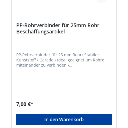
PP-Rohrverbinder für 25mm Rohr
Beschaffungsartikel
PP-Rohrverbinder für 25 mm Rohr• Stabiler
Kunststoff • Gerade • Ideal geeignet um Rohre
miteinander zu verbinden •
Klemmverschraubung für ein 25 mm
RohrHersteller: Elmar Jung Product Solutions
GmbH & Co. KG, Am Blücherflöz 1, 66538
Neunkirchen, DE, +4968219142700, info@ej-
product-solutions.deHinweis: Lieferung direkt
vom Hersteller. Kein Lagerartikel! Abweichende
Lieferzeit. Lieferung frachtfrei. Artikel ist von der
7,00 €*
Rücknahme ausgeschlossen!
In den Warenkorb