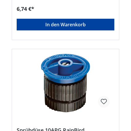
vom Hersteller. Kein Lagerartikel! Abweichende
Lieferzeit. Lieferung frachtfrei. Artikel ist von der
6,74 €*
Rücknahme ausgeschlossen!
In den Warenkorb
Sprühdüse 10APG RainBird