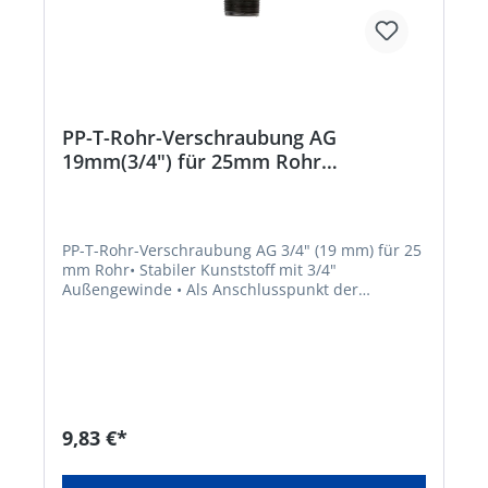
PP-T-Rohr-Verschraubung AG
19mm(3/4") für 25mm Rohr
Beschaffungsartikel
PP-T-Rohr-Verschraubung AG 3/4" (19 mm) für 25
mm Rohr• Stabiler Kunststoff mit 3/4"
Außengewinde • Als Anschlusspunkt der
Regner/Sprüher im Rohr-System • 2
Klemmverschraubungen für ein 25 mm
RohrHersteller: Elmar Jung Product Solutions
GmbH & Co. KG, Am Blücherflöz 1, 66538
Neunkirchen, DE, +4968219142700, info@ej-
product-solutions.deHinweis: Lieferung direkt
vom Hersteller. Kein Lagerartikel! Abweichende
9,83 €*
Lieferzeit. Lieferung frachtfrei. Artikel ist von der
Rücknahme ausgeschlossen!