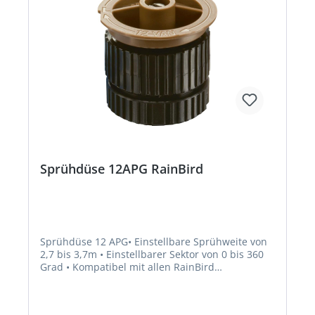
Sprühdüse 12APG RainBird
Sprühdüse 12 APG• Einstellbare Sprühweite von
2,7 bis 3,7m • Einstellbarer Sektor von 0 bis 360
Grad • Kompatibel mit allen RainBird
Versenksprühern • Gute Nahbereichsabdeckung
vermeidet trockene Stellen um den
SprühkopfHersteller: RAIN BIRD Deutschland