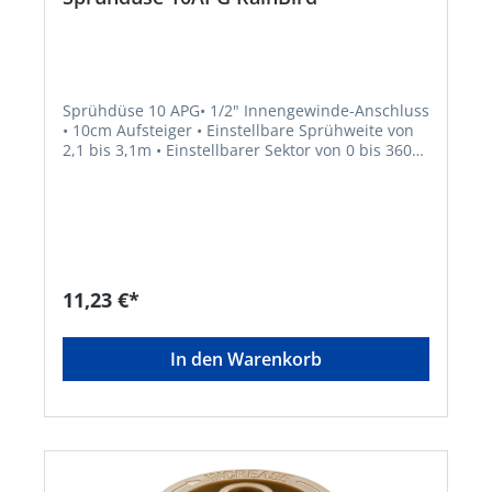
Sprühdüse 10 APG• 1/2" Innengewinde-Anschluss
• 10cm Aufsteiger • Einstellbare Sprühweite von
2,1 bis 3,1m • Einstellbarer Sektor von 0 bis 360
Grad • Kompatibel mit allen RainBird
Versenksprühern • Gute Nahbereichsabdeckung
vermeidet trockene Stellen um den
SprühkopfHersteller: RAIN BIRD Deutschland
GmbH, Königsstraße, 70173 Stuttgart, DE,
+4971122254158, rbd@rainbird.eu
11,23 €*
In den Warenkorb