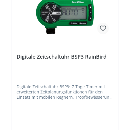
Digitale Zeitschaltuhr BSP3 RainBird
Digitale Zeitschaltuhr BSP3• 7-Tage-Timer mit
erweiterten Zeitplanungsfunktionen für den
Einsatz mit mobilen Regnern, Tropfbewässerung
und Micro-Bewässerungssystemen • Kleinster
Schaltabstand: 1 min • BSP Anschlussgewinde
3/4" IG x 3/4" AG • Komfortables, extragroßes
Drehrad und Anzeigebildschirm zur einfachen
Einrichtung und Überprüfung von
Bewässerungsplänen • Separate Tasten für