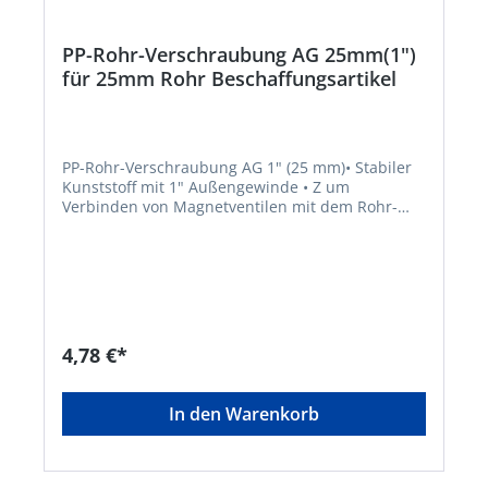
PP-Rohr-Verschraubung AG 25mm(1")
für 25mm Rohr Beschaffungsartikel
PP-Rohr-Verschraubung AG 1" (25 mm)• Stabiler
Kunststoff mit 1" Außengewinde • Z um
Verbinden von Magnetventilen mit dem Rohr-
System geeignet • Klemmverschraubung für ein
25 mm RohrHersteller: Elmar Jung Product
Solutions GmbH & Co. KG, Am Blücherflöz 1,
66538 Neunkirchen, DE, +4968219142700,
info@ej-product-solutions.deHinweis: Lieferung
direkt vom Hersteller. Kein Lagerartikel!
Abweichende Lieferzeit. Lieferung frachtfrei.
4,78 €*
Artikel ist von der Rücknahme ausgeschlossen!
In den Warenkorb