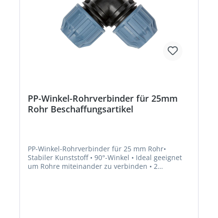
PP-Winkel-Rohrverbinder für 25mm
Rohr Beschaffungsartikel
PP-Winkel-Rohrverbinder für 25 mm Rohr•
Stabiler Kunststoff • 90°-Winkel • Ideal geeignet
um Rohre miteinander zu verbinden • 2
Klemmverschraubungen für ein 25 mm
RohrHersteller: Elmar Jung Product Solutions
GmbH & Co. KG, Am Blücherflöz 1, 66538
Neunkirchen, DE, +4968219142700, info@ej-
product-solutions.deHinweis: Lieferung direkt