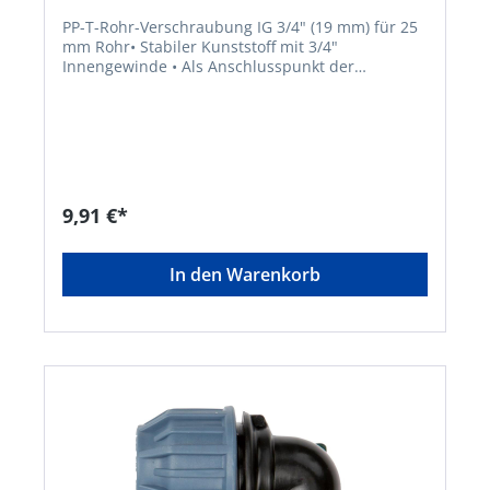
PP-T-Rohr-Verschraubung IG 3/4" (19 mm) für 25
mm Rohr• Stabiler Kunststoff mit 3/4"
Innengewinde • Als Anschlusspunkt der
Regner/Sprüher im Rohr-System • 2
Klemmverschraubungen für ein 25 mm
RohrHersteller: Elmar Jung Product Solutions
GmbH & Co. KG, Am Blücherflöz 1, 66538
Neunkirchen, DE, +4968219142700, info@ej-
product-solutions.deHinweis: Lieferung direkt
vom Hersteller. Kein Lagerartikel! Abweichende
9,91 €*
Lieferzeit. Lieferung frachtfrei. Artikel ist von der
Rücknahme ausgeschlossen!
In den Warenkorb