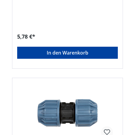
Rohr-System geeignet • Klemmverschraubung für
ein 25 mm RohrHersteller: Elmar Jung Product
Solutions GmbH & Co. KG, Am Blücherflöz 1,
66538 Neunkirchen, DE, +4968219142700,
info@ej-product-solutions.deHinweis: Lieferung
direkt vom Hersteller. Kein Lagerartikel!
Abweichende Lieferzeit. Lieferung frachtfrei.
5,78 €*
Artikel ist von der Rücknahme ausgeschlossen!
In den Warenkorb