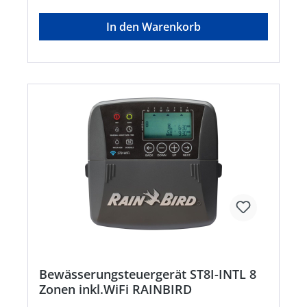
• 4 Bewässerungs-Optionen pro Zone
(benutzerdefinierte Wochentage, ungerade
In den Warenkorb
Kalendertage, gerade Kalendertage; zyklisch (alle
1-14 Tage)) • Zur InnenmontageHersteller: RAIN
BIRD Deutschland GmbH, Königsstraße, 70173
Stuttgart, DE, +4971122254158, rbd@rainbird.eu
Bewässerungsteuergerät ST8I-INTL 8
Zonen inkl.WiFi RAINBIRD