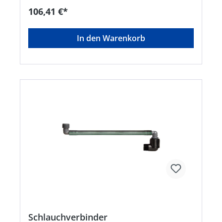
"Bewässerung abbrechen" (dient auch als
106,41 €*
Regenverzögerung von bis zu 96 Stunden) und
"Jetzt bewässern" (manuelle Bewässerung) • E
xtra großes Display und benutzerfreundliches
In den Warenkorb
Drehrad • S tabiles Kunststoffgehäuse mit 3/4
Anschlussgewinde • Für die Bewässerung rund
um den Garten • Nicht im Lieferumfang: 2 AA
BatterienHersteller: RAIN BIRD Deutschland
GmbH, Königsstraße, 70173 Stuttgart, DE,
+4971122254158, rbd@rainbird.eu
Schlauchverbinder