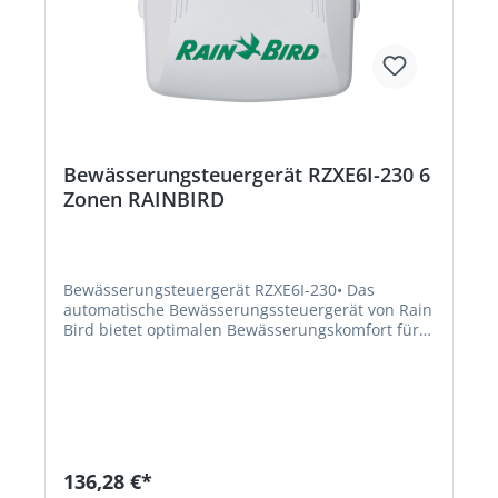
Bewässerungsteuergerät RZXE6I-230 6
Zonen RAINBIRD
Bewässerungsteuergerät RZXE6I-230• Das
automatische Bewässerungssteuergerät von Rain
Bird bietet optimalen Bewässerungskomfort für
Ihren Garten • Einfach und flexibel automatisch
für 6 Zonen steuern • Alle Funktionen des
Steuergerätes werden auf einem einzigen LCD-
Display angezeigt • Zonenbasierte Zeitplanung
ermöglicht unabhängige Zeitpläne, die jeder
Zone zugewiesen werden können (Laufzeiten,
Startzeiten und Bewässerungstage sind pro Zone
136,28 €*
anpassbar) • 6 unabhängige Startzeiten pro Zone