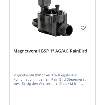
Magnetventil BSP 1" AG/AG RainBird
Magnetventil BSP 1" AG/AG• R eguliert in
Kombination mit einem Rain Bird-Steuergerät
zuverlässig den Wasserdurchfluss • M it 1"
Außengewinde-Anschlüssen und einer
hochwertigen Membran • Reverse-flow-Design
reduziert die Belastung der Membrane für eine
längere Lebensdauer • Inline-Design minimiert
den Druckverlust durch Schmutz und