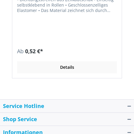
selbstklebend in Rollen • Geschlossenzelliges
Elastomer • Das Material zeichnet sich durch
hohe Witterungs-, Feuchtigkeits- und
Ozonbeständigkeit aus • Material: EPDM • Farbe:
schwarz • Temperaturbereich: –40 °C bis +90 °C
(kurzzeitig +100 °C)
Ab
0,52 €*
Details
Service Hotline
Shop Service
Informationen