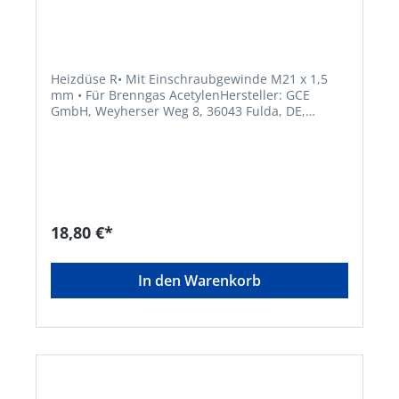
Heizdüse R• Mit Einschraubgewinde M21 x 1,5
mm • Für Brenngas AcetylenHersteller: GCE
GmbH, Weyherser Weg 8, 36043 Fulda, DE,
+4966183930, sales-fulda@gcegroup.com
18,80 €*
In den Warenkorb