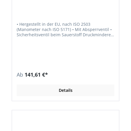
• Hergestellt in der EU, nach ISO 2503
(Manometer nach ISO 5171) • Mit Absperrventil •
Sicherheitsventil beim Sauerstoff Druckminderer
• Körper aus geschmiedetem Messing • Hohe
Genauigkeit Hinweis: Produktaussehen kann
variieren.
Ab
141,61 €*
Details