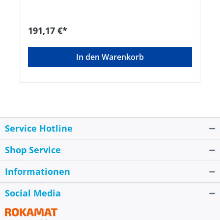
Flaschen- oder Entnahmestellendruckminderer
für SchutzgaseHersteller: Einkaufsbüro
Deutscher Eisenhändler GmbH, EDE Platz 1,
191,17 €*
42389 Wuppertal, DE, +4920260960,
webkontakt@ede.de
In den Warenkorb
Service Hotline
Shop Service
Informationen
Social Media