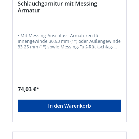
Schlauchgarnitur mit Messing-
Armatur
• Mit Messing-Anschluss-Armaturen für
Innengewinde 30,93 mm (1") oder Außengewinde
33,25 mm (1") sowie Messing-Fuß-Rückschlag-
Zwischenventil und Saugkorb verzinkt • Nicht für
die Hauswasserversorgung geeignet • Barium-,
phthalat- und cadmiumfrei • Farbe: grün
74,03 €*
In den Warenkorb