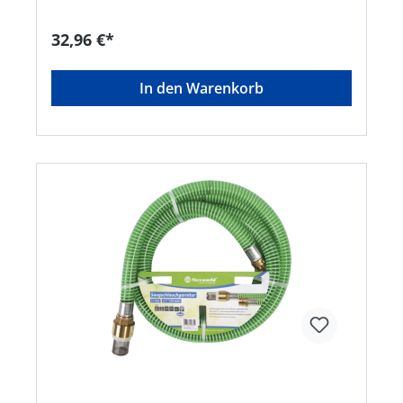
Elmar Jung Product Solutions GmbH & Co. KG, Am
Blücherflöz 1, 66538 Neunkirchen, DE,
32,96 €*
+4968219142700, info@ej-product-solutions.de
In den Warenkorb