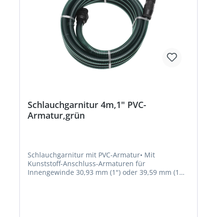
Schlauchgarnitur 4m,1" PVC-
Armatur,grün
Schlauchgarnitur mit PVC-Armatur• Mit
Kunststoff-Anschluss-Armaturen für
Innengewinde 30,93 mm (1") oder 39,59 mm (1
1/4") sowie Außengewinde 33,25 mm (1") mit
Kunststoff-Fuß-Rückschlag-Zwischenventil mit
Saugkorb • Durch ein patentiertes
Polyfusionsverfahren mit dem Schlauch
verbunden • Barium- und cadmiumfreiHersteller: