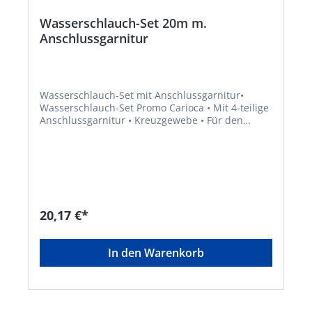
Wasserschlauch-Set 20m m.
Anschlussgarnitur
Wasserschlauch-Set mit Anschlussgarnitur•
Wasserschlauch-Set Promo Carioca • Mit 4-teilige
Anschlussgarnitur • Kreuzgewebe • Für den
leichten Einsatz • 3-lagig • Temperaturresistent
zwischen –10 °C und +40 °C • Inhalt: Schlauch,
Kupplung, Wasserstopp, Spritze • Farbe
Schlauch: rot • Farbe Kupplung: rot,
schwarzHersteller: Elmar Jung Product Solutions
GmbH & Co. KG, Am Blücherflöz 1, 66538
Neunkirchen, DE, +4968219142700, info@ej-
20,17 €*
product-solutions.de
In den Warenkorb