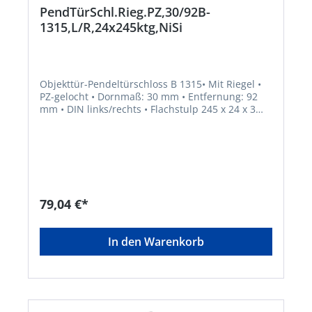
PendTürSchl.Rieg.PZ,30/92B-
1315,L/R,24x245ktg,NiSi
Objekttür-Pendeltürschloss B 1315• Mit Riegel •
PZ-gelocht • Dornmaß: 30 mm • Entfernung: 92
mm • DIN links/rechts • Flachstulp 245 x 24 x 3
mm, kantig • Stulp silberfarbig •
Riegelausschluss: 20 mm, 2-tourig • Rollfalle
verstellbar: 2–10mmHersteller: BKS GmbH,
Heidestr.71, 42549 Velbert, DE, +4920512010,
info@bks.de
79,04 €*
In den Warenkorb