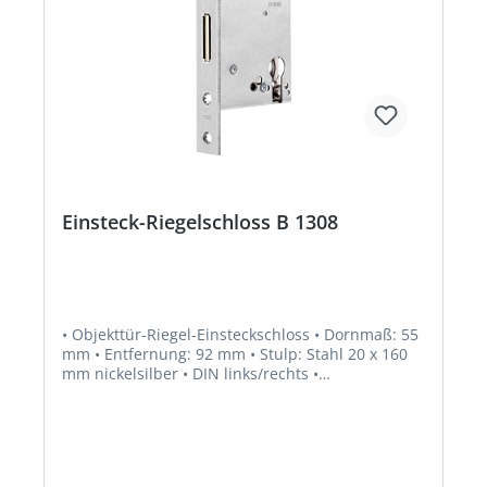
Einsteck-Riegelschloss B 1308
• Objekttür-Riegel-Einsteckschloss • Dornmaß: 55
mm • Entfernung: 92 mm • Stulp: Stahl 20 x 160
mm nickelsilber • DIN links/rechts •
Riegelausschluss: 20 mm • 1 tourig • Riegel:
Zinkdruckguss • PZ