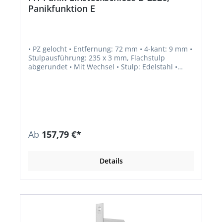
Panikfunktion E
• PZ gelocht • Entfernung: 72 mm • 4-kant: 9 mm •
Stulpausführung: 235 x 3 mm, Flachstulp
abgerundet • Mit Wechsel • Stulp: Edelstahl •
Schlossriegel: 1-tourig • Funktion Anti-Panik:
Wechselfunktion E • Fallenausschluss: 12 mm •
Riegelausschluss: 20 mm • Umlegbare Falle bei
Stulp 24 mm (DIN links und DIN rechts
verwendbar) • Norm: DIN 18250, DIN EN 179, DIN
EN 1125 Zusatzinformation: EN 1125 und EN 179
nur in Kombination mit zugelassenen
Ab
157,79 €*
Beschlägen.
Details