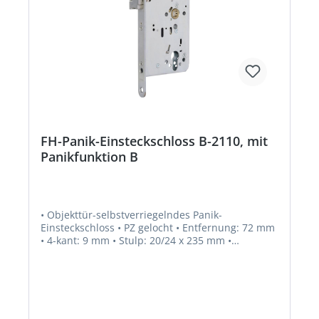
FH-Panik-Einsteckschloss B-2110, mit
Panikfunktion B
• Objekttür-selbstverriegelndes Panik-
Einsteckschloss • PZ gelocht • Entfernung: 72 mm
• 4-kant: 9 mm • Stulp: 20/24 x 235 mm •
Selbstverriegelnd • Ohne Wechsel • Funktion
Anti-Panik: Umschaltfunktion B • Fallenriegel aus
Stahl • Fallenriegelausschluss: 20 mm •
Umlegbare Falle bei 24 mm Stulp (DIN links und
DIN rechts verwendbar) • Einstellbare Panikseite •
Obenverriegelung adaptierbar • Norm: DIN