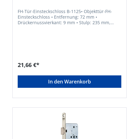
FH-Tür-Einsteckschloss B-1125• Objekttür-FH-
Einsteckschloss • Entfernung: 72 mm •
Drückernussvierkant: 9 mm • Stulp: 235 mm,
rund • PZ mit Wechsel • Richtung: DIN links und
rechts • Falle: Stahl, verzinkt, umstellbar •
Fallenausschluss: 14,5 mmHersteller: BKS GmbH,
Heidestr.71, 42549 Velbert, DE, +4920512010,
info@bks.de
21,66 €*
In den Warenkorb