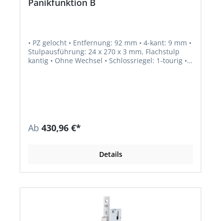
Panikfunktion B
• PZ gelocht • Entfernung: 92 mm • 4-kant: 9 mm •
Stulpausführung: 24 x 270 x 3 mm, Flachstulp
kantig • Ohne Wechsel • Schlossriegel: 1-tourig •
Funktion Anti-Panik: Umschaltfunktion B •
Fallenausschluss: 12 mm • Riegelausschluss: 20
mm • Norm: DIN 18250, DIN EN 179, DIN EN 1125
Zusatzinformation: EN 1125 und EN 179 nur in
Kombination mit zugelassenen Beschlägen.
Ab
430,96 €*
Details