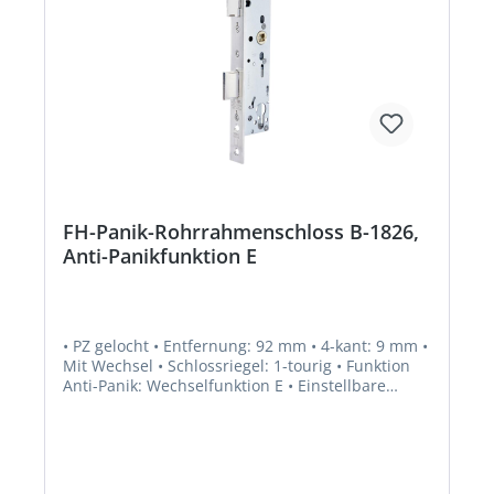
FH-Panik-Rohrrahmenschloss B-1826,
Anti-Panikfunktion E
• PZ gelocht • Entfernung: 92 mm • 4-kant: 9 mm •
Mit Wechsel • Schlossriegel: 1-tourig • Funktion
Anti-Panik: Wechselfunktion E • Einstellbare
Panikseite • Obenverriegelung adaptierbar •
Fallenausschluss: 12 mm • Mit umstellbarer Falle
links einwärts/rechts einwärts • Riegelausschluss:
20 mm • Norm: DIN 18250, DIN EN 179, DIN EN
1125 Zusatzinformation: EN 1125 und EN 179 nur