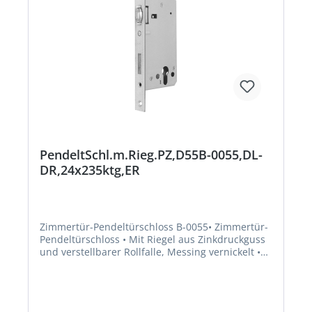
PendeltSchl.m.Rieg.PZ,D55B-0055,DL-
DR,24x235ktg,ER
Zimmertür-Pendeltürschloss B-0055• Zimmertür-
Pendeltürschloss • Mit Riegel aus Zinkdruckguss
und verstellbarer Rollfalle, Messing vernickelt •
Dornmaß: 55 mm • Stulp: 24 x 235 mm, kantig,
Edelstahl matt • Riegelausschluss: 20 mm • 1
tourig • Mit Fallendämpfung • PZHersteller: BKS
GmbH, Heidestr.71, 42549 Velbert, DE,