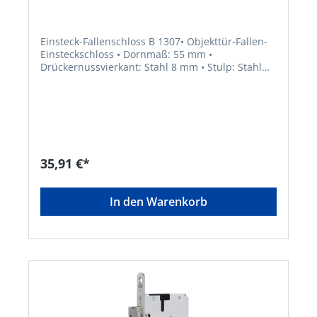
Einsteck-Fallenschloss B 1307• Objekttür-Fallen-
Einsteckschloss • Dornmaß: 55 mm •
Drückernussvierkant: Stahl 8 mm • Stulp: Stahl
nickelsilber 20 160 mm, kantig • Falle: umstellbar,
Zinkdruckguss • DIN links/rechts •
Fallenausschluss: 11 mmHersteller: BKS GmbH,
Heidestr.71, 42549 Velbert, DE, +4920512010,
info@bks.de
35,91 €*
In den Warenkorb