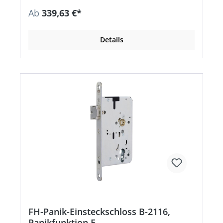
18250, DIN EN 1125, DIN EN 179
Ab
339,63 €*
Zusatzinformation: EN 1125 und EN 179 nur in
Kombination mit zugelassenen Beschlägen.
Details
FH-Panik-Einsteckschloss B-2116,
Panikfunktion E