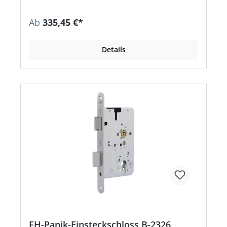
Norm: DIN 18250, DIN EN 179, DIN EN 1125
Zusatzinformation: EN 1125 und EN 179 nur in
Ab
335,45 €*
Kombination mit zugelassenen Beschlägen.
Details
FH-Panik-Einsteckschloss B-2326,