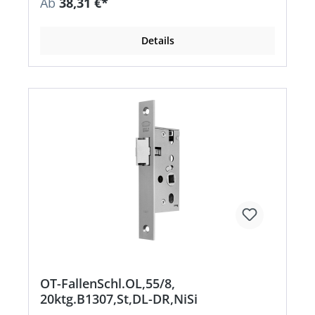
Ab
38,31 €*
Details
OT-FallenSchl.OL,55/8,
20ktg.B1307,St,DL-DR,NiSi