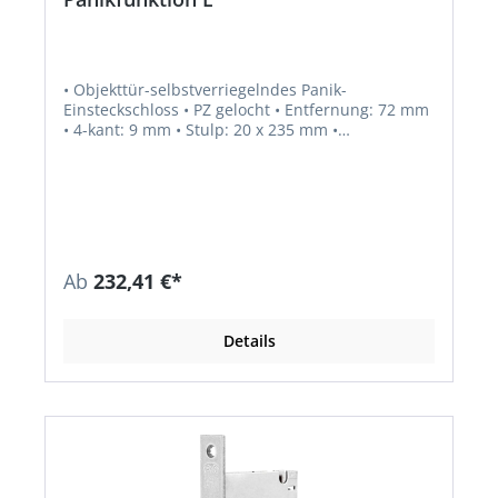
• Objekttür-selbstverriegelndes Panik-
Einsteckschloss • PZ gelocht • Entfernung: 72 mm
• 4-kant: 9 mm • Stulp: 20 x 235 mm •
Automatisch selbstverriegelnd • Mit Wechsel •
Fallenriegel aus Stahl • Fallenriegelausschluss: 20
mm • Umlegbare Falle bei Stulp 24 mm (DIN links
und DIN rechts verwendbar) • Einstellbare
Panikseite • Obenverriegelung adaptierbar •
Norm: DIN 18250, DIN EN 1125, DIN EN 179
Zusatzinformation: EN 1125 und EN 179 nur in
Ab
232,41 €*
Kombination mit zugelassenen Beschlägen.
Details