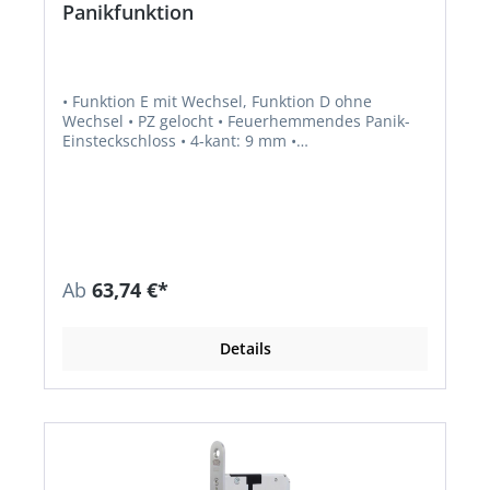
Panikfunktion
• Funktion E mit Wechsel, Funktion D ohne
Wechsel • PZ gelocht • Feuerhemmendes Panik-
Einsteckschloss • 4-kant: 9 mm •
Stulpausführung: rund • Stulplänge: 235 mm •
Mit und ohne Wechsel • 2-tourig • Funktion Anti
Panik: Falle und Riegel aus Stahl, verzinkt •
Fallenausschluss 12 mm • Riegelausschluss: 20
mm • Norm: DIN 18250, DIN EN 179, DIN EN 1125
Zusatzinformation: EN 1125 und EN 179 nur in
Kombination mit zugelassenen Beschlägen.
Ab
63,74 €*
Details