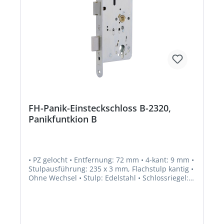
FH-Panik-Einsteckschloss B-2320,
Panikfuntkion B
• PZ gelocht • Entfernung: 72 mm • 4-kant: 9 mm •
Stulpausführung: 235 x 3 mm, Flachstulp kantig •
Ohne Wechsel • Stulp: Edelstahl • Schlossriegel:
1-tourig • Funktion Anti-Panik: Umschaltfunktion
B • Fallenausschluss: 12 mm • Riegelausschluss:
20 mm • Umlegbare Falle bei Stulp 24 mm (DIN
links und DIN rechts verwendbar) • Einstellbare
Panikseite • Obenverriegelung adaptierbar •