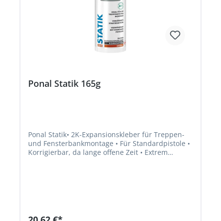
corporate.communications@henkel.com
Ponal Statik 165g
Ponal Statik• 2K-Expansionskleber für Treppen-
und Fensterbankmontage • Für Standardpistole •
Korrigierbar, da lange offene Zeit • Extrem
hochfest • B2-Qualität nach DIN 4102 •
Schneidbar nach 8 Minuten • Formstabil ± 2 % •
Schaumausbeute ca. 3 Liter • Belastbar nach 20
MinutenSignalwort: Gefahr Gefahrenhinweise:
H351: Kann vermutlich Krebs erzeugen;H315:
Verursacht Hautreizungen;H334: Kann bei
Einatmen Allergie, asthmaartige Symptome oder
20,62 €*