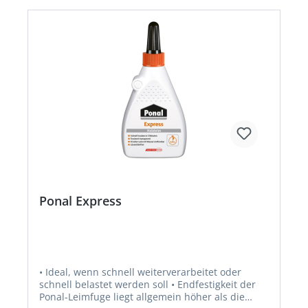
verursachenHersteller: Henkel AG & Co. KGaA,
Henkel-Teroson-Str.57, 69123 Heidelberg, DE,
+4962217040,
corporate.communications@henkel.com
Ponal Express
• Ideal, wenn schnell weiterverarbeitet oder
schnell belastet werden soll • Endfestigkeit der
Ponal-Leimfuge liegt allgemein höher als die