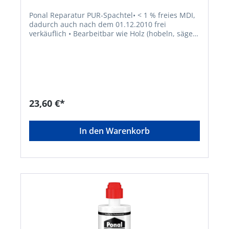
Ponal Reparatur PUR-Spachtel• < 1 % freies MDI,
dadurch auch nach dem 01.12.2010 frei
verkäuflich • Bearbeitbar wie Holz (hobeln, sägen,
fräsen, schleifen, bohren) • Klebt und füllt
gleichzeitig • Zweikomponentiger Polyurethan-
Klebstoff • Nach Aushärtung überstreichbar mit
allen filmbildenden Anstrichsystemen • Hohe
Wasser-, Wärme- und Wetterbeständigkeit • Die
Endfestigkeit wird nach 24 Stunden erreicht • Für
die Reparatur von Holz und Holzwerkstoffen bei
23,60 €*
Substanzverlust sowie für Holz-Kombinations-
Verklebungen (Holz/Metall, Holz/Kunststoff). •
Verklebt ebenso Materialien wie z. B. Metalle,
In den Warenkorb
Kunststoffe, Keramik und HPL-Platten
untereinander oder als Kombinationsverklebung
miteinander • Für innen und außen •
Wasserbeständig nach DIN EN 204/D4 •
Temperaturbeständig: –30 °C bis +80 °CHarz
Härter Gefahrenhinweise: Achtung H317: Kann
allergische Hautreaktionen verursachen;H332:
Gesundheitsschädlich bei Einatmen;H335: Kann
die Atemwege reizenHersteller: Henkel AG & Co.
KGaA, Henkel-Teroson-Str.57, 69123 Heidelberg,
DE, +4962217040,