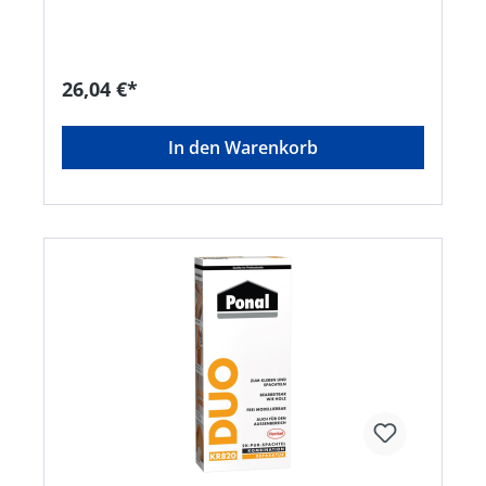
allergische Hautreaktionen verursachen;H411:
Giftig für Wasserorganismen, mit langfristiger
Wirkung;H335: Kann die Atemwege reizen
Diisocyanate: Ab dem 24. August 2023 muss vor
26,04 €*
der industriellen oder gewerblichen Verwendung
eine angemessene Schulung erfolgen. Hinweis:
Nur für industrielle oder gewerbliche
In den Warenkorb
VerwendungHersteller: Henkel AG & Co. KGaA,
Henkel-Teroson-Str.57, 69123 Heidelberg, DE,
+4962217040,
corporate.communications@henkel.com