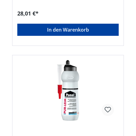
Treppengeländerstäben, Stein und Naturstein,
Metallen und Kunststoffen in Verbindung mit
28,01 €*
saugfähigen Werkstoffen, Dämmelementen,
Dübeln in Mauerwerk, Styropor® • Erfüllt die
Anforderungen der DIN EN 204/D4Signalwort:
In den Warenkorb
Gefahr Gefahrenhinweise: H373: Kann die
Organe schädigen bei längerer oder wiederholter
Exposition;H351: Kann vermutlich Krebs
erzeugen;H319: Verursacht schwere
Augenreizung;H315: Verursacht
Hautreizungen;H317: Kann allergische
Hautreaktionen verursachen;H334: Kann bei
Einatmen Allergie, asthmaartige Symptome oder
Atembeschwerden verursachen;H332:
Gesundheitsschädlich bei Einatmen;H335: Kann
die Atemwege reizen Diisocyanate: Ab dem 24.
August 2023 muss vor der industriellen oder
gewerblichen Verwendung eine angemessene
Schulung erfolgen.Hersteller: Henkel AG & Co.
KGaA, Henkel-Teroson-Str.57, 69123 Heidelberg,
DE, +4962217040,
corporate.communications@henkel.com