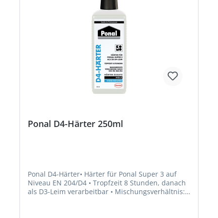
Atembeschwerden verursachen;H335: Kann die
Atemwege reizen;H373: Kann die Organe
schädigen bei längerer oder wiederholter
Exposition;H315: Verursacht Hautreizungen;H319:
Verursacht schwere Augenreizung;H317: Kann
allergische Hautreaktionen verursachen
Diisocyanate: Ab dem 24. August 2023 muss vor
der industriellen oder gewerblichen Verwendung
eine angemessene Schulung erfolgen.Hersteller:
Henkel AG & Co. KGaA, Henkel-Teroson-Str.57,
69123 Heidelberg, DE, +4962217040,
corporate.communications@henkel.com
Ponal D4-Härter 250ml
Ponal D4-Härter• Härter für Ponal Super 3 auf
Niveau EN 204/D4 • Tropfzeit 8 Stunden, danach
als D3-Leim verarbeitbar • Mischungsverhältnis:
50 ml Härter auf 1 kg Ponal Super 3Signalwort:
Achtung Gefahrenhinweise: H332:
Gesundheitsschädlich bei Einatmen;H317: Kann