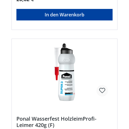
Atembeschwerden verursachen;H319: Verursacht
schwere Augenreizung;H317: Kann allergische
Hautreaktionen verursachen;H332:
In den Warenkorb
Gesundheitsschädlich bei Einatmen;H373: Kann
die Organe schädigen bei längerer oder
wiederholter Exposition;H335: Kann die
Atemwege reizen Diisocyanate: Ab dem 24.
August 2023 muss vor der industriellen oder
gewerblichen Verwendung eine angemessene
Schulung erfolgen. Hinweis: Nur für industrielle
oder gewerbliche VerwendungHersteller: Henkel
AG & Co. KGaA, Henkel-Teroson-Str.57, 69123
Heidelberg, DE, +4962217040,
corporate.communications@henkel.com
Ponal Wasserfest HolzleimProfi-
Leimer 420g (F)