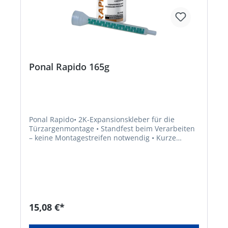
Ponal Rapido 165g
Ponal Rapido• 2K-Expansionskleber für die
Türzargenmontage • Standfest beim Verarbeiten
– keine Montagestreifen notwendig • Kurze
Aushärtezeit, Aushärtung unabhängig von der
Luftfeuchtigkeit • Treibgasfrei •
Alterungsbeständig, verrottungsfest • Überputz-
und überstreichbar • Für die Befestigung von
Türzargen, Fensterbänken etc. Zum Auffüllen von
Hohlräumen (z. B. Ausbrüche im Mauerwerk) •
B2-Qualität nach DIN 4102 • IFT-Prüfzeugnis
15,08 €*
Prüfung der Formstabilität, Türzuschlagprüfung
Prüfbericht Nr. 23122046 • Schneidbar nach ca. 4