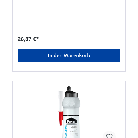
nicht, daher besonders geeignet für vertikale
Flächen und Über-Kopf-Arbeiten • Fugenfüllend •
Einkomponentiger Polyurethan-Klebstoff • Nach
Aushärtung schleifbar und überstreichbar • Hohe
Wasser-, Wärme- und Wetterbeständigkeit • Für
nahezu alle Arten von Holz- und Holz-
Kombinationsverklebungen Massivholz-
26,87 €*
Verleimungen, Verklebungen von Holz/Kunststoff
oder Holz/Metall, Holz-Konstruktionsarbeiten,
Treppenstufen, auf Putz, Gipskarton, Beton und
In den Warenkorb
anderen mineralischen Untergründen • Für
innen und außen • Wasserbeständig nach DIN
EN 204/D4 • Temperaturbeständigkeit: –30 °C bis
+80 °C (nicht unter +10 °C lagern)Signalwort:
Gefahr Gefahrenhinweise: H318: Verursacht
schwere Augenschäden;H317: Kann allergische
Hautreaktionen verursachen EUH208: Enthält
Isocyanate. Kann allergische Reaktionen
hervorrufen.Hersteller: Henkel AG & Co. KGaA,
Henkel-Teroson-Str.57, 69123 Heidelberg, DE,
+4962217040,
corporate.communications@henkel.com