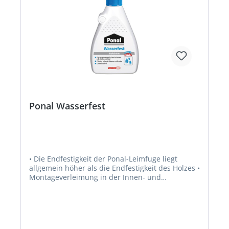
Ponal Wasserfest
• Die Endfestigkeit der Ponal-Leimfuge liegt
allgemein höher als die Endfestigkeit des Holzes •
Montageverleimung in der Innen- und
Außenanwendung, z. B. Fenster und Türen •
Auch für Fertigparkett geeignet • Erfüllt nach EN
204 die Beanspruchungsgruppe D3 • Die offene
Zeit beträgt bei +20 °C Raumtemperatur max. 10
Min. • Verarbeitungszeit nicht unter +3 °C liegen