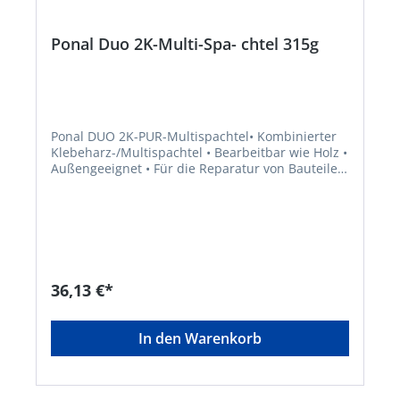
Ponal Duo 2K-Multi-Spa- chtel 315g
Ponal DUO 2K-PUR-Multispachtel• Kombinierter
Klebeharz-/Multispachtel • Bearbeitbar wie Holz •
Außengeeignet • Für die Reparatur von Bauteilen
aus Holz und Holzwerkstoffen • Zur Behebung
von Schäden jeglicher Art, wie z. B. ausgerissene
Schlösser,Scharniere usw. • Erfüllt die EN 204, D4
• Klebfrei nach 90 Minuten • Schleifbar nach 4
StundenHarz Härter Gefahrenhinweise: Gefahr
H335: Kann die Atemwege reizen;H319:
Verursacht schwere Augenreizung;H317: Kann
36,13 €*
allergische Hautreaktionen verursachen;H332:
Gesundheitsschädlich bei Einatmen;H315:
Verursacht Hautreizungen;H373: Kann die
In den Warenkorb
Organe schädigen bei längerer oder wiederholter
Exposition;H351: Kann vermutlich Krebs
erzeugen;H334: Kann bei Einatmen Allergie,
asthmaartige Symptome oder Atembeschwerden