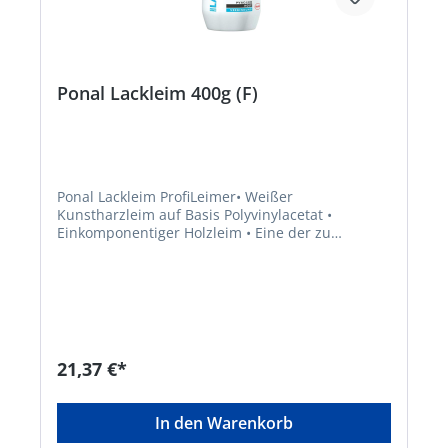
Ponal Lackleim 400g (F)
Ponal Lackleim ProfiLeimer• Weißer
Kunstharzleim auf Basis Polyvinylacetat •
Einkomponentiger Holzleim • Eine der zu
verleimenden Seitenmuss saugfähig sein •
Frostfrei zu lagern • Für Verleimung auf
lackierten und HPL-beschichteten
FlächenGefahrenhinweise:EUH208: Enthält 1,2-
Benzisothiazol-3(2H)-on; Isothiazolinongemisch
(C(M)IT/MIT (3:1)). Kann allergische Reaktionen
hervorrufen.
21,37 €*
In den Warenkorb