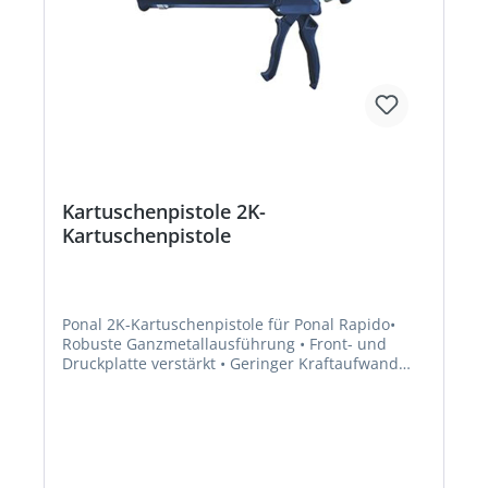
Kartuschenpistole 2K-
Kartuschenpistole
Ponal 2K-Kartuschenpistole für Ponal Rapido•
Robuste Ganzmetallausführung • Front- und
Druckplatte verstärkt • Geringer Kraftaufwand
dank optimierter ÜbersetzungHersteller: Henkel
AG & Co. KGaA, Henkel-Teroson-Str.57, 69123
Heidelberg, DE, +4962217040,
corporate.communications@henkel.com