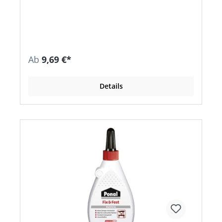
Endfestigkeit des Holzes • Verleimt alle Holzarten,
Holzwerkstoffe und DKS-Platten • Geeignet für
Bastlerarbeiten, Fugenverleimung (z. B.
Massivholzanleimer und Brettfugen), Furnier-
und Kunststoffkanten (außer PVC-, ABS- und
rückseitig unbehandelten bzw. ungeschliffenen
Polyesterkanten), Anleimung und
Ab
9,69 €*
Flächenverleimung (z. B. DKS-Platten auf
Spanplatten) • Erfüllt nach EN 204 die
Beanspruchungsgruppe D2 • Offene Zeit bei +20
Details
°C Raumtemperatur max. 8 Min •
Verarbeitungszeit darf nicht unter +6 °C liegen
(Weißpunkt) • Verbrauch ca. 150 g/m² •
Pressdruck mindestens 15 N/cm²