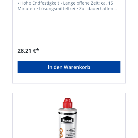
• Hohe Endfestigkeit • Lange offene Zeit: ca. 15
Minuten • Lösungsmittelfrei • Zur dauerhaften
Verleimung von Nut und Feder bei der Verlegung
von Fertigparkettelementen, Laminatböden,
Spanplatten und OSB-Platten, Massivholz und
Verlegeplatten • Für eine wasserfeste
Verleimungen nach DIN EN 204
D3Gefahrenhinweise:EUH208: Enthält
Isothiazolinongemisch (C(M)IT/MIT (3:1)) . Kann
28,21 €*
allergische Reaktionen hervorrufen.
In den Warenkorb