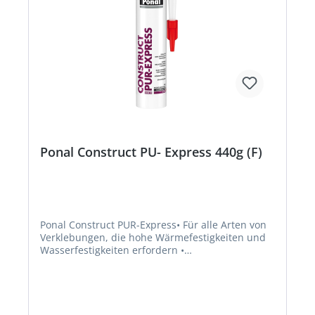
Ponal Construct PU- Express 440g (F)
Ponal Construct PUR-Express• Für alle Arten von
Verklebungen, die hohe Wärmefestigkeiten und
Wasserfestigkeiten erfordern •
Wärmestandfestigkeit geprüft nach Watt 91 > 8
N/mm² • Einkomponentig, feuchtigkeitshärtend,
hohe Endfestigkeit • Kurze Presszeit (ab 9
Minuten) • Standfest, spaltfüllend • Geeignet zur
Verklebung von Holz- und Holzwerkstoffen,