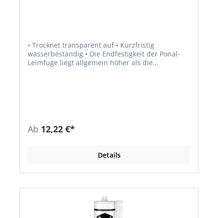
• Trocknet transparent auf • Kurzfristig
wasserbeständig • Die Endfestigkeit der Ponal-
Leimfuge liegt allgemein höher als die
Endfestigkeit des Holzes • Verleimt alle Holzarten,
Holzwerkstoffe und DKS-Platten • Für
Montageverleimung (Dübel, Nut und Feder,
Schlitz und Zapfen) • Für Fugenverleimung
(Massivholz, Anleimer) • Für Flächenverleimung
(Schichtpressstoffplatten, Hartfaserplatten,
Furnierkanten u. Ä.) • Ideal auch für
Ab
12,22 €*
Bastlerarbeiten • Erfüllt nach EN 204 die
Beanspruchungsgruppe D2 • Die offene Zeit
beträgt bei +20 °C Raumtemperatur max. 15 Min.
Details
• Verarbeitungszeit nicht unter +4 °C (Weißpunkt)
• Verbrauch ca. 150 g/m² • Pressdruck
mindestens 15 N/cm²