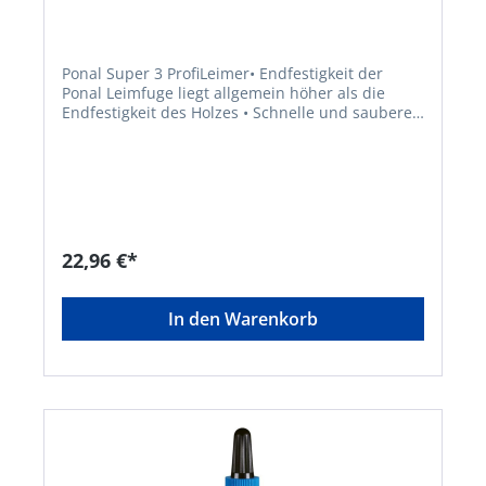
Ponal Super 3 ProfiLeimer• Endfestigkeit der
Ponal Leimfuge liegt allgemein höher als die
Endfestigkeit des Holzes • Schnelle und saubere
Befüllung durch weite Öffnung • Lange schmale
Spitze, auch für Dübellochungen geeignet •
Griffige ergonomische Form • Kunststoff in
Werkzeugqualität, gute Quetschbarkeit •
Einfacher Verschluss, sichere
Kappenaufbewahrung • Erfüllt nach EN 204 die
Beanspruchungsgruppe D3 • Offene Zeit bei +23
22,96 €*
°C Raumtemperatur: max. 12 Minuten •
Verarbeitungszeit: nicht unter +6 °C (Weißpunkt)
• Verbrauch: ca. 150 g/m² • Pressdruck:
In den Warenkorb
mindestens 20 N/cm²Gefahrenhinweise:EUH208:
Enthält Konservierungsmittel:
Isothiazolinongemisch 3:1 (CIT/MIT). Kann
allergische Reaktionen hervorrufen.. Kann
allergische Reaktionen hervorrufen.