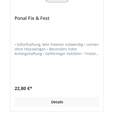
Ponal Fix & Fest
• Soforthaftung, kein Fixieren notwendig • Leimen
ohne Holzzwingen • Besonders hohe
Anfangshaftung • Gelförmiger Holzleim • Trocknet
transparent auf • Lösemittelfrei • Überstreichbar
nach Durchtrocknung • Eignet sich optimal für
die Anwendung auf senkrechten Flächen • Klebt
Holz, MDF und Holzprodukten, auch in
Verbindung mit Keramik, Beton, Steinen,
Ziegelsteinen, Putz, Trockenbauplatten,
Luminium, Styropor®,Hart-PVC und Kunststoffen
22,80 €*
• Korrekturzeit: ca. 5 bis 10 Minuten • Reichweite:
ca. 300 g/m² (abhängig von Spaltgröße und
Saugfähigkeit des Materials) • Spaltfüllend bis
Details
max. 3 mm