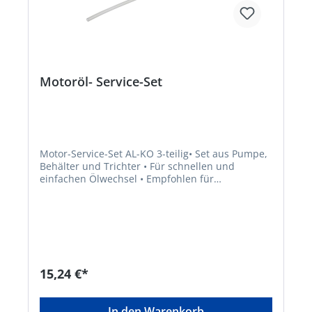
Motoröl- Service-Set
Motor-Service-Set AL-KO 3-teilig• Set aus Pumpe,
Behälter und Trichter • Für schnellen und
einfachen Ölwechsel • Empfohlen für
Rasenpflegegeräte mit Benzinmotor wie
Rasenmäher, Traktoren, MotorhackenHersteller:
AL-KO Geräte GmbH, Ichenhauser Straße 14,
89359 Kötz, DE, +4982212030, gardentech@al-
ko.de
15,24 €*
In den Warenkorb