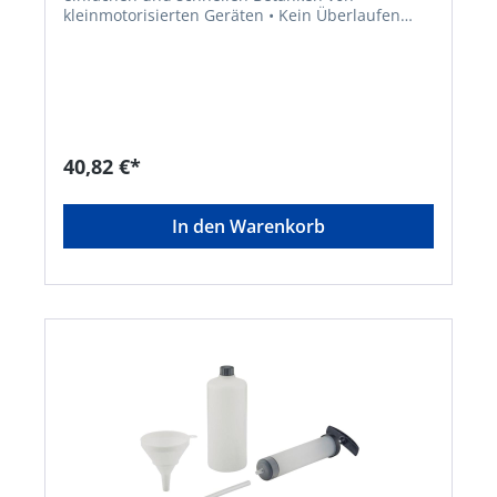
kleinmotorisierten Geräten • Kein Überlaufen
und kein mühsames Hantieren • Tanken ohne
Einfüllstutzen oder Trichter • Auf Knopfdruck
dosiert den Kraftstoff einfüllen • Zum Betanken
von Rasenmähern, Motorsägen, Kettensägen,
Motorsensen usw.Hersteller: Birchmeier
Sprühtechnik AG, Im Stetterfeld 1, 5608 Stetten,
CH, +41564858181, info@birchmeier.com
40,82 €*
In den Warenkorb