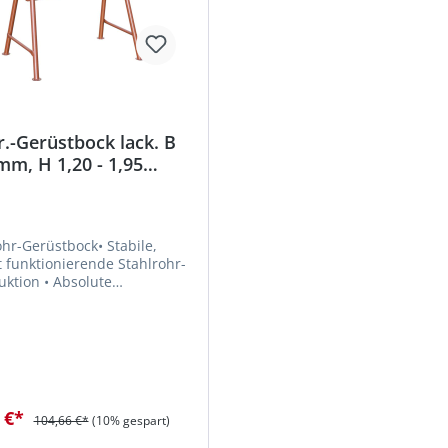
r.-Gerüstbock lack. B
m, H 1,20 - 1,95
ba
ohr-Gerüstbock• Stabile,
t funktionierende Stahlrohr-
n • Absolute
estigkeit durch
stellung der Füße •
ar, daher platzsparend
ransport und bei der
ng •
genossenschaftlich
h im Einsatz •
9 €*
104,66 €*
(10% gespart)
fnahme für Geländerpfosten
kschäden