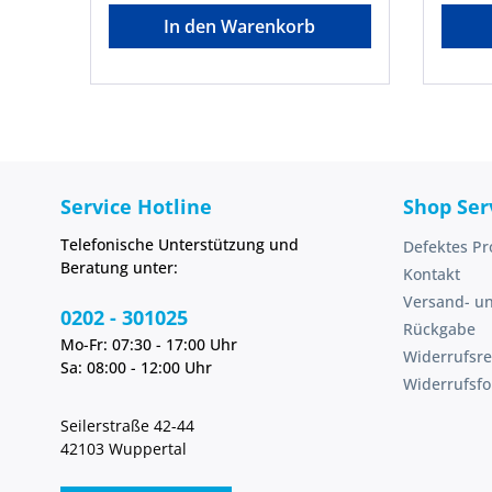
cm hoch • Mittlerer Holm 51 cm
sind h
In den Warenkorb
hoch, 52 cm breit Hinweis:
einer 
Lackschäden sind handelsüblich
ausges
und sind von einer Reklamation
& Bau
ausgeschlossen.Hersteller: Müller
Birken
& Baum GmbH & Co. KG,
Hachen
Birkenweg 52, 59846 Sundern
servi
Hachen, DE, +4929358010,
service@mueba.de
Service Hotline
Shop Ser
Telefonische Unterstützung und
Defektes Pr
Beratung unter:
Kontakt
Versand- u
0202 - 301025
Rückgabe
Mo-Fr: 07:30 - 17:00 Uhr
Widerrufsre
Sa: 08:00 - 12:00 Uhr
Widerrufsf
Seilerstraße 42-44
42103 Wuppertal