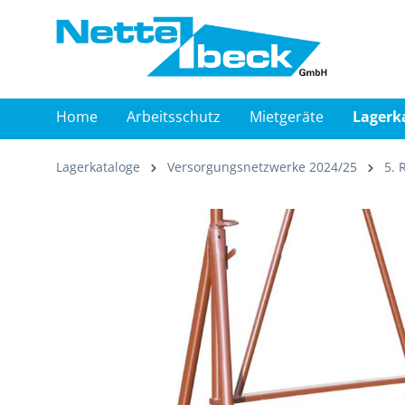
springen
Zur Hauptnavigation springen
Home
Arbeitsschutz
Mietgeräte
Lagerk
Lagerkataloge
Versorgungsnetzwerke 2024/25
5. 