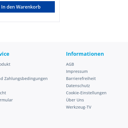
andelsüblich und sind von
In den Warenkorb
Reklamation
chlossen.Hersteller: Müller
m GmbH & Co. KG,
weg 52, 59846 Sundern
, DE, +4929358010,
ce@mueba.de
vice
Informationen
odukt
AGB
Impressum
nd Zahlungsbedingungen
Barrierefreiheit
Datenschutz
cht
Cookie-Einstellungen
ormular
Über Uns
Werkzeug-TV