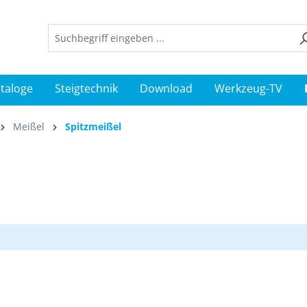
taloge
Steigtechnik
Download
Werkzeug-TV
Meißel
Spitzmeißel