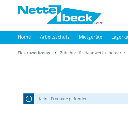
springen
Zur Hauptnavigation springen
Home
Arbeitsschutz
Mietgeräte
Lagerka
Elektrowerkzeuge
Zubehör für Handwerk / Industrie
Keine Produkte gefunden.